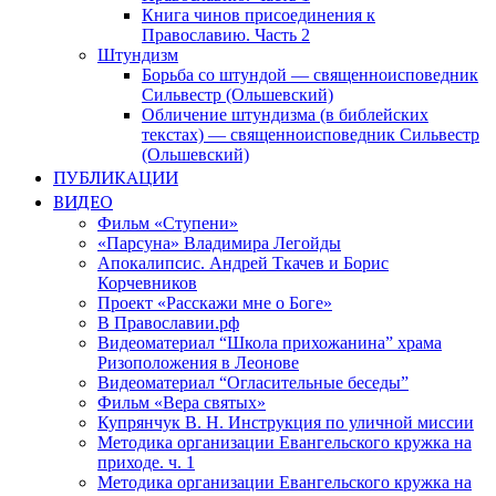
Книга чинов присоединения к
Православию. Часть 2
Штундизм
Борьба со штундой — священноисповедник
Сильвестр (Ольшевский)
Обличение штундизма (в библейских
текстах) — священноисповедник Сильвестр
(Ольшевский)
ПУБЛИКАЦИИ
ВИДЕО
Фильм «Ступени»
«Парсуна» Владимира Легойды
Апокалипсис. Андрей Ткачев и Борис
Корчевников
Проект «Расскажи мне о Боге»
В Православии.рф
Видеоматериал “Школа прихожанина” храма
Ризоположения в Леонове
Видеоматериал “Огласительные беседы”
Фильм «Вера святых»
Купрянчук В. Н. Инструкция по уличной миссии
Методика организации Евангельского кружка на
приходе. ч. 1
Методика организации Евангельского кружка на