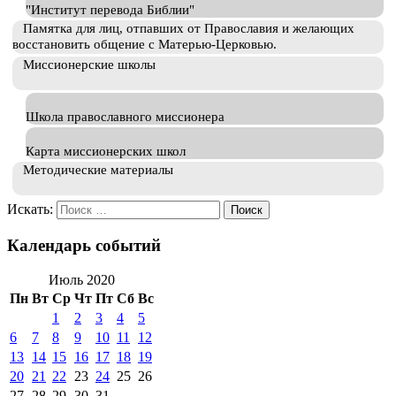
"Институт перевода Библии"
Памятка для лиц, отпавших от Православия и желающих
восстановить общение с Матерью-Церковью.
Миссионерские школы
Школа православного миссионера
Карта миссионерских школ
Методические материалы
Искать:
Календарь событий
Июль 2020
Пн
Вт
Ср
Чт
Пт
Сб
Вс
1
2
3
4
5
6
7
8
9
10
11
12
13
14
15
16
17
18
19
20
21
22
23
24
25
26
27
28
29
30
31