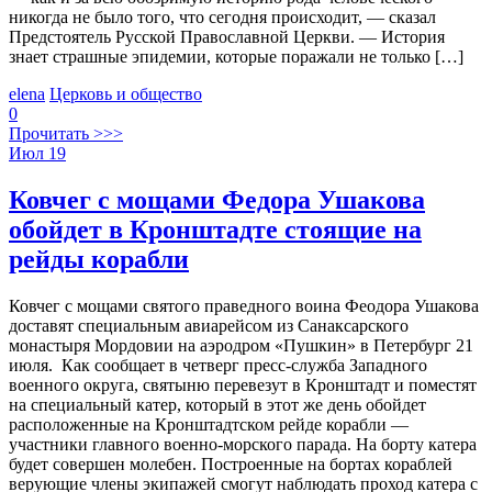
никогда не было того, что сегодня происходит, — сказал
Предстоятель Русской Православной Церкви. — История
знает страшные эпидемии, которые поражали не только […]
elena
Церковь и общество
0
Прочитать >>>
Июл
19
Ковчег с мощами Федора Ушакова
обойдет в Кронштадте стоящие на
рейды корабли
Ковчег с мощами святого праведного воина Феодора Ушакова
доставят специальным авиарейсом из Санаксарского
монастыря Мордовии на аэродром «Пушкин» в Петербург 21
июля. Как сообщает в четверг пресс-служба Западного
военного округа, святыню перевезут в Кронштадт и поместят
на специальный катер, который в этот же день обойдет
расположенные на Кронштадтском рейде корабли —
участники главного военно-морского парада. На борту катера
будет совершен молебен. Построенные на бортах кораблей
верующие члены экипажей смогут наблюдать проход катера с