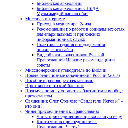
Библейская археология
Библейская археология СПбДА
Мультимедийные пособия
Миссия в интернете
Приход в медиамире, 2- изд
Рекомендации по работе в социальных сетях
для епархиальных и приходских
информационных служб
Практика создания и поддержания
приходского сайта
Видеоблоги священников Русской
Православной Церкви: рекомендации и
советы
Миссионерский путеводитель по Библии
Новые религиозные объединения России (2017)
Пособие в разговоре с сектантами.
Противосектантский блокнот
Почему я не могу оставаться баптистом и вообще
протестантом
Священник Олег Стеняев: “Свидетели Иеговы” –
кто они?
Чины присоединения к Православию
Чины присоединения в православную веру
Книга чинов присоединения к
Православию. Часть 1