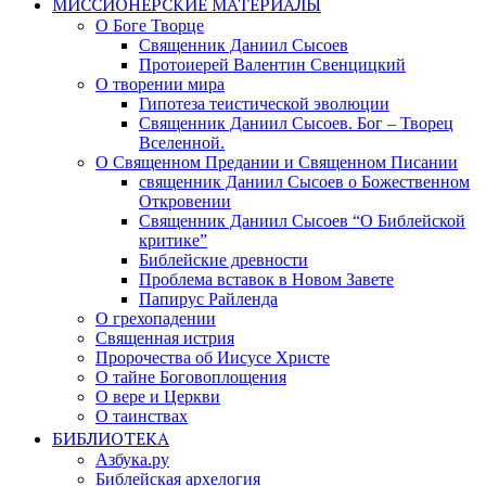
МИССИОНЕРСКИЕ МАТЕРИАЛЫ
О Боге Творце
Священник Даниил Сысоев
Протоиерей Валентин Свенцицкий
О творении мира
Гипотеза теистической эволюции
Священник Даниил Сысоев. Бог – Творец
Вселенной.
О Священном Предании и Священном Писании
священник Даниил Сысоев о Божественном
Откровении
Священник Даниил Сысоев “О Библейской
критике”
Библейские древности
Проблема вставок в Новом Завете
Папирус Райленда
О грехопадении
Священная истрия
Пророчества об Иисусе Христе
О тайне Боговоплощения
О вере и Церкви
О таинствах
БИБЛИОТЕКА
Азбука.ру
Библейская архелогия