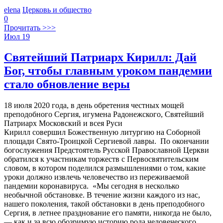
elena
Церковь и общество
0
Прочитать >>>
Июл
19
Святейший Патриарх Кирилл: Дай
Бог, чтобы главным уроком пандемии
стало обновление веры
18 июля 2020 года, в день обретения честных мощей
преподобного Сергия, игумена Радонежского, Святейший
Патриарх Московский и всея Руси
Кирилл совершил Божественную литургию на Соборной
площади Свято-Троицкой Сергиевой лавры. По окончании
богослужения Предстоятель Русской Православной Церкви
обратился к участникам торжеств с Первосвятительским
словом, в котором поделился размышлениями о том, какие
уроки должно извлечь человечество из переживаемой
пандемии коронавируса. «Мы сегодня в несколько
необычной обстановке. В течение жизни каждого из нас,
нашего поколения, такой обстановки в день преподобного
Сергия, в летнее празднование его памяти, никогда не было,
— как и за всю обозримую историю рода человеческого