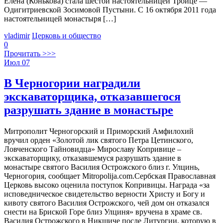
Елена (Конькова) стала шестой настоятельницей Троице —
Одигитриевской Зосимовой Пустыни. С 16 октября 2011 года
настоятельницей монастыря […]
vladimir
Церковь и общество
0
Прочитать >>>
Июл
07
В Черногории наградили
экскаваторщика, отказавшегося
разрушать здание в монастыре
Митрополит Черногорский и Приморский Амфилохий
вручил орден «Золотой лик святого Петра Цетинского,
Ловченского Тайновидца» Мирославу Копривице –
экскаваторщику, отказавшемуся разрушать здание в
монастыре святого Василия Острожского близ г. Улцинь,
Черногория, сообщает Mitropolija.com.Сербская Православная
Церковь высоко оценила поступок Копривицы. Награда «за
исповедническое свидетельство верности Христу и Богу и
кивоту святого Василия Острожского, чей дом он отказался
снести на Бриской Горе близ Улциня» вручена в храме св.
Василия Острожского в Никшиче после Литургии, которую в