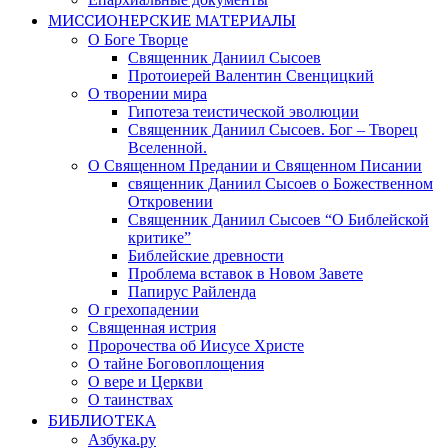
МИССИОНЕРСКИЕ МАТЕРИАЛЫ
О Боге Творце
Священник Даниил Сысоев
Протоиерей Валентин Свенцицкий
О творении мира
Гипотеза теистической эволюции
Священник Даниил Сысоев. Бог – Творец
Вселенной.
О Священном Предании и Священном Писании
священник Даниил Сысоев о Божественном
Откровении
Священник Даниил Сысоев “О Библейской
критике”
Библейские древности
Проблема вставок в Новом Завете
Папирус Райленда
О грехопадении
Священная истрия
Пророчества об Иисусе Христе
О тайне Боговоплощения
О вере и Церкви
О таинствах
БИБЛИОТЕКА
Азбука.ру