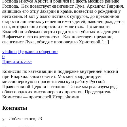
Господа Иисуса Христа и родился на шесть месяцев раньше
Господа. Как повествует евангелист Лука, Архангел Гавриил,
явившись его отцу Захарии в храме, возвестил о рождении у
него сына. И вот у благочестивых супругов, до преклонной
старости лишенных утешения иметь детей, наконец рождается
сын, которого они испросили в молитвах. По милости
Божией он избежал смерти среди тысяч убитых младенцев в
Вифлееме и его окрестностях. Как повествует предание,
евангелист Лука, обходя с проповедью Христовой […]
vladimir
Церковь и общество
0
Прочитать >>>
Комиссия по катехизации и поддержке внутренней миссий
при Епархиальном совете г. Москвы координирует
миссионерскую и просветительскую работу Русской
Православной Церкви в столице. Также мы реализуем ряд
общегородских миссионерских проектов. Председатель
Комиссии — протоиерей Игорь Фомин
Контакты
ул. Лобачевского, 23