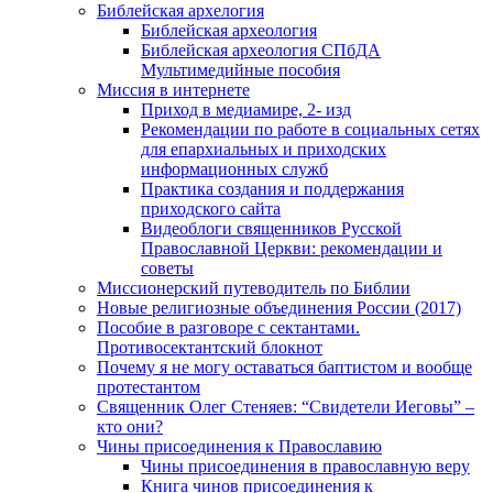
Библейская архелогия
Библейская археология
Библейская археология СПбДА
Мультимедийные пособия
Миссия в интернете
Приход в медиамире, 2- изд
Рекомендации по работе в социальных сетях
для епархиальных и приходских
информационных служб
Практика создания и поддержания
приходского сайта
Видеоблоги священников Русской
Православной Церкви: рекомендации и
советы
Миссионерский путеводитель по Библии
Новые религиозные объединения России (2017)
Пособие в разговоре с сектантами.
Противосектантский блокнот
Почему я не могу оставаться баптистом и вообще
протестантом
Священник Олег Стеняев: “Свидетели Иеговы” –
кто они?
Чины присоединения к Православию
Чины присоединения в православную веру
Книга чинов присоединения к