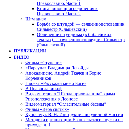
Православию. Часть 1
Книга чинов присоединения к
Православию. Часть 2
Штундизм
Борьба со штундой — священноисповедник
Сильвестр (Ольшевский)
Обличение штундизма (в библейских
текстах) — священноисповедник Сильвестр
(Ольшевский)
ПУБЛИКАЦИИ
ВИДЕО
Фильм «Ступени»
«Парсуна» Владимира Легойды
Апокалипсис. Андрей Ткачев и Борис
Корчевников
Проект «Расскажи мне о Боге»
В Православии.рф
Видеоматериал “Школа прихожанина” храма
Ризоположения в Леонове
Видеоматериал “Огласительные беседы”
Фильм «Вера святых»
Купрянчук В. Н. Инструкция по уличной миссии
Методика организации Евангельского кружка на
приходе. ч. 1