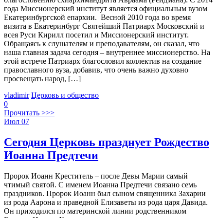
года Миссионерский институт является официальным вузом
Екатеринбургской епархии. Весной 2010 года во время
визита в Екатеринбург Святейший Патриарх Московский и
всея Руси Кирилл посетил и Миссионерский институт.
Обращаясь к слушателям и преподавателям, он сказал, что
наша главная задача сегодня – внутреннее миссионерство. На
этой встрече Патриарх благословил коллектив на создание
православного вуза, добавив, что очень важно духовно
просвещать народ, […]
vladimir
Церковь и общество
0
Прочитать >>>
Июл
07
Сегодня Церковь празднует Рождество
Иоанна Предтечи
Пророк Иоанн Креститель – после Девы Марии самый
чтимый святой. С именем Иоанна Предтечи связано семь
праздников. Пророк Иоанн был сыном священника Захарии
из рода Аарона и праведной Елизаветы из рода царя Давида.
Он приходился по материнской линии родственником