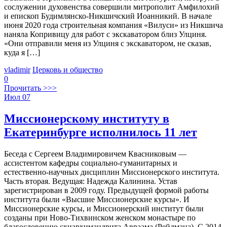
сослужении духовенства совершили митрополит Амфилохий
и епископ Будимлянско-Никшичский Иоанникий. В начале
июня 2020 года строительная компания «Вилуси» из Никшича
наняла Копривицу для работ с экскаватором близ Улциня.
«Они отправили меня из Улциня с экскаватором, не сказав,
куда я […]
vladimir
Церковь и общество
0
Прочитать >>>
Июл
07
Миссионерскому институту в
Екатеринбурге исполнилось 11 лет
Беседа с Сергеем Владимировичем Квасниковым —
ассистентом кафедры социально-гуманитарных и
естественно-научных дисциплин Миссионерского института.
Часть вторая. Ведущая: Надежда Калинина. Устав
зарегистрирован в 2009 году. Предыдущей формой работы
института были «Высшие Миссионерские курсы». И
Миссионерские курсы, и Миссионерский институт были
созданы при Ново-Тихвинском женском монастыре по
благословению схиархимандрита Авраама (Рейдмана). С 2014