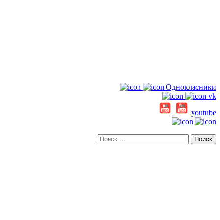
Однокласники
vk
youtube
Искать: