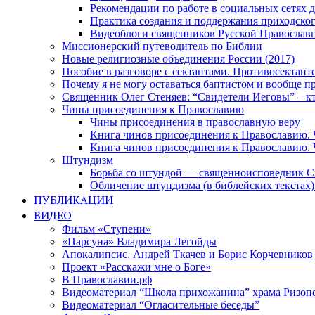
Рекомендации по работе в социальных сетях
Практика создания и поддержания приходског
Видеоблоги священников Русской Православн
Миссионерский путеводитель по Библии
Новые религиозные объединения России (2017)
Пособие в разговоре с сектантами. Противосектант
Почему я не могу оставаться баптистом и вообще п
Священник Олег Стеняев: “Свидетели Иеговы” – к
Чины присоединения к Православию
Чины присоединения в православную веру
Книга чинов присоединения к Православию. 
Книга чинов присоединения к Православию. 
Штундизм
Борьба со штундой — священноисповедник С
Обличение штундизма (в библейских текстах
ПУБЛИКАЦИИ
ВИДЕО
Фильм «Ступени»
«Парсуна» Владимира Легойды
Апокалипсис. Андрей Ткачев и Борис Корчевников
Проект «Расскажи мне о Боге»
В Православии.рф
Видеоматериал “Школа прихожанина” храма Ризоп
Видеоматериал “Огласительные беседы”