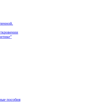
ленной.
Откровении
итике”
ные пособия