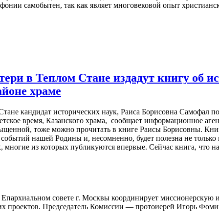
фонии самобытен, так как являет многовековой опыт христианс
ери в Теплом Стане издадут книгу об и
айоне храме
тане кандидат исторических наук, Раиса Борисовна Самофал по
ветское время, Казанского храма, сообщает информационное аг
асыщенной, тоже можно прочитать в книге Раисы Борисовны. Кни
событий нашей Родины и, несомненно, будет полезна не только
 многие из которых публикуются впервые. Сейчас книга, что наз
 Епархиальном совете г. Москвы координирует миссионерскую и
ких проектов. Председатель Комиссии — протоиерей Игорь Фом