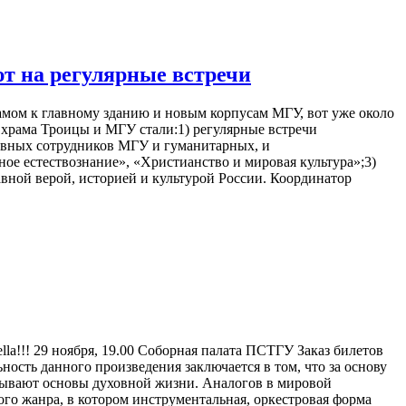
т на регулярные встречи
мом к главному зданию и новым корпусам МГУ, вот уже около
храма Троицы и МГУ стали:1) регулярные встречи
авных сотрудников МГУ и гуманитарных, и
ое естествознание», «Христианство и мировая культура»;3)
вной верой, историей и культурой России. Координатор
lla!!! 29 ноября, 19.00 Соборная палата ПСТГУ Заказ билетов
ость данного произведения заключается в том, что за основу
крывают основы духовной жизни. Аналогов в мировой
ого жанра, в котором инструментальная, оркестровая форма