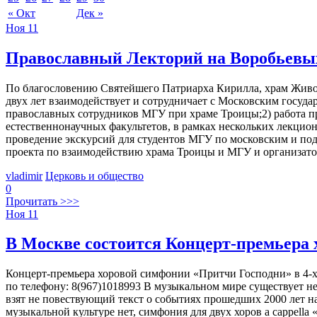
« Окт
Дек »
Ноя
11
Православный Лекторий на Воробьевых
По благословению Святейшего Патриарха Кирилла, храм Живо
двух лет взаимодействует и сотрудничает с Московским госу
православных сотрудников МГУ при храме Троицы;2) работа п
естественнонаучных факультетов, в рамках нескольких лекцион
проведение экскурсий для студентов МГУ по московским и под
проекта по взаимодействию храма Троицы и МГУ и организато
vladimir
Церковь и общество
0
Прочитать >>>
Ноя
11
В Москве состоится Концерт-премьера
Концерт-премьера хоровой симфонии «Притчи Господни» в 4-х ча
по телефону: 8(967)1018993 В музыкальном мире существует не
взят не повествующий текст о событиях прошедших 2000 лет н
музыкальной культуре нет, симфония для двух хоров a cappell