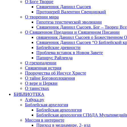
О Боге Творце
Священник Даниил Сысоев
Протоиерей Валентин Свенцицкий
О творении мира
Гипотеза теистической эволюции
Священник Даниил Сысоев. Бог – Творец Все
О Священном Предании и Священном Писании
священник Даниил Сысоев о Божественном 
Священник Даниил Сысоев “О Библейской кр
Библейские древности
Проблема вставок в Новом Завете
Папирус Райленда
О грехопадении
Священная истрия
Пророчества об Иисусе Христе
О тайне Боговоплощения
О вере и Церкви
О таинствах
БИБЛИОТЕКА
Азбука.ру
Библейская архелогия
Библейская археология
Библейская археология СПбДА Мультимедий
Миссия в интернете
Приход в медиамире, 2- изд