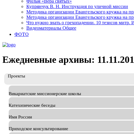
Фильм «Вера святых»
Купрянчук В. Н. Инструкция по уличной миссии
Методика организации Евангельского кружка на при
Методика организации Евангельского кружка на при
Что нужно знать о грехопадении. 10 тезисов митр.
Видеоматериалы Общее
ФОТО
Ежедневные архивы: 11.11.20
Проекты
Викариатские миссионерские школы
Катехизические беседы
Имя России
Приходское консультирование