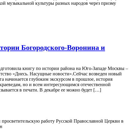
кой музыкальной культуры разных народов через призму
стории Богородского-Воронина и
дготовила книгу по истории района на Юго-Западе Москвы –
ентство «Днесь. Насущные новости».Сейчас возведен новый
га начинается глубоким экскурсом в прошлое, история
 краеведам, но и всем интересующимся отечественной
ывается в печати. В декабре ее можно будет […]
 просветительскую работу Русской Православной Церкви в
ин