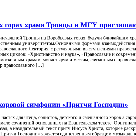
 горах храма Троицы и МГУ приглашаю
начальной Троицы на Воробьевых горах, будучи ближайшим хра
дарственным университетом.Основными формами взаимодействия 
равославного Лектория, с регулярными выступлениями правосл
ных циклов: «Христианство и наука», «Православие и современн
московным храмам, монастырям и местам, связанным с правосла
р православного […]
 хоровой симфонии «Притчи Господни»
стях для чтеца, солистов, детского и смешанного хоров a cappe
мало сочинений основанных на Евангельском тексте. Оригинальн
азад, а назидательный текст притч Иисуса Христа, которые рас
a «Притчи Господни» является единственным образцом музыкальн