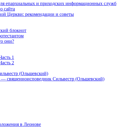
 для епархиальных и приходских информационных служб
о сайта
ой Церкви: рекомендации и советы
ский блокнот
ротестантом
то они?
Часть 1
Часть 2
ильвестр (Ольшевский)
) — священноисповедник Сильвестр (Ольшевский)
оложения в Леонове