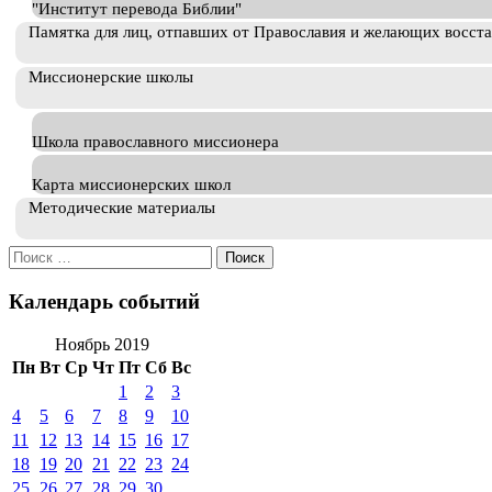
"Институт перевода Библии"
Памятка для лиц, отпавших от Православия и желающих восст
Миссионерские школы
Школа православного миссионера
Карта миссионерских школ
Методические материалы
Искать:
Календарь событий
Ноябрь 2019
Пн
Вт
Ср
Чт
Пт
Сб
Вс
1
2
3
4
5
6
7
8
9
10
11
12
13
14
15
16
17
18
19
20
21
22
23
24
25
26
27
28
29
30