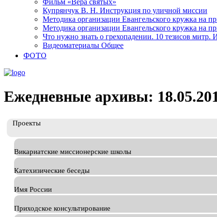
Фильм «Вера святых»
Купрянчук В. Н. Инструкция по уличной миссии
Методика организации Евангельского кружка на при
Методика организации Евангельского кружка на при
Что нужно знать о грехопадении. 10 тезисов митр.
Видеоматериалы Общее
ФОТО
Ежедневные архивы: 18.05.20
Проекты
Викариатские миссионерские школы
Катехизические беседы
Имя России
Приходское консультирование