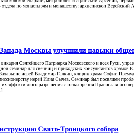
осковской епархии; митрополит Истринский Арсений, первый 
 отдела по монастырям и монашеству; архиепископ Верейский А
-Запада Москвы улучшили навыки общен
 викария Святейшего Патриарха Московского и всея Руси, упр
ой семинар для свечниц и приходских консультантов храмов Ю
 Захарьине иерей Владимир Галкин, клирик храма Софии Прему
ссионерству иерей Илия Сычев. Семинар был посвящен пробле
 их эффективного разрешения с точки зрения Православного ве
…]
конструкцию Свято-Троицкого собора