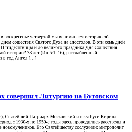
 в воскресенье четвертой мы вспоминаем историю об
 днем сошествия Святого Духа на апостолов. В эти семь дней
я Пятидесятницы и до великого праздника Дня Сошествия
ой истории? 38 лет (Ин 5:1–16), расслабленный
з в год Ангел […]
рх совершил Литургию на Бутовском
хе), Святейший Патриарх Московский и всея Руси Кирилл
иод с 1930-х по 1950-е годы здесь проводились расстрелы и
е новомучеников. Его Святейшеству сослужили: митрополит