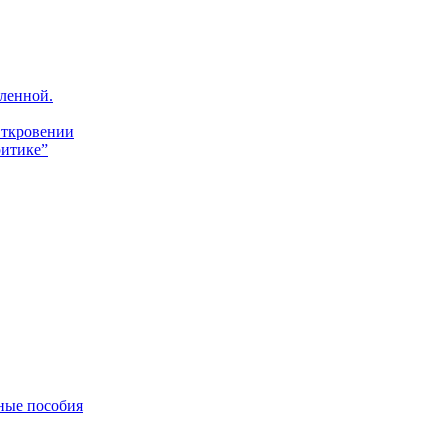
ленной.
Откровении
итике”
ные пособия