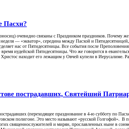
е Пасхи?
оносиц) очевидно связаны с Праздником праздников. Почему же
 неделя — «экватор», середина между Пасхой и Пятидесятницей,
тделяет нас от Пятидесятницы. Все события после Преполовени
 время иудейской Пятидесятницы. Что же говорится в евангельск
 Христос находит его лежащим у Овчей купели в Иерусалиме. Ра
Бутове пострадавших, Святейший Патриа
е пострадавших (переходящее празднование в 4-ю субботу по Пас
ском полигоне. Это место называют «русской Голгофой». В пер
ногих священнослужителей и мирян, прославленных ныне в сонм