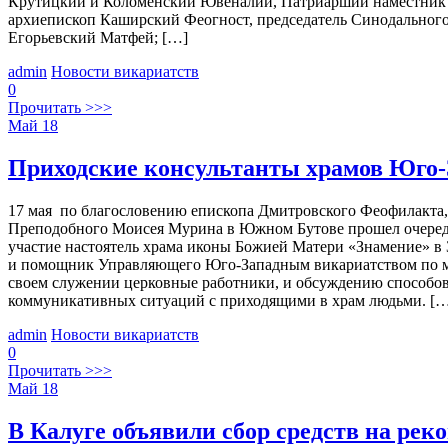
Крутицкий и Коломенский Ювеналий, Патриарший наместник М
архиепископ Каширский Феогност, председатель Синодального
Егорьевский Матфей; […]
admin
Новости викариатств
0
Прочитать >>>
Май
18
Приходские консультанты храмов Юго
17 мая по благословению епископа Дмитровского Феофилакта,
Преподобного Моисея Мурина в Южном Бутове прошел очередн
участие настоятель храма иконы Божией Матери «Знамение» в
и помощник Управляющего Юго-Западным викариатством по ми
своем служении церковные работники, и обсуждению способов
коммуникативных ситуаций с приходящими в храм людьми. [
admin
Новости викариатств
0
Прочитать >>>
Май
18
В Калуге объявили сбор средств на ре