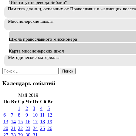
"Институт перевода Библии"
Памятка для лиц, отпавших от Православия и желающих восст
Миссионерские школы
Школа православного миссионера
Карта миссионерских школ
Методические материалы
Искать:
Календарь событий
Май 2019
Пн
Вт
Ср
Чт
Пт
Сб
Вс
1
2
3
4
5
6
7
8
9
10
11
12
13
14
15
16
17
18
19
20
21
22
23
24
25
26
27
28
29
30
31