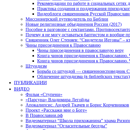
Рекомендации по работе в социальных сетях
Практика создания и поддержания приходског
Видеоблоги священников Русской Православн
Миссионерский путеводитель по Библии
Новые религиозные объединения России (2017)
Пособие в разговоре с сектантами. Противосектант
Почему я не могу оставаться баптистом и вообще п
Священник Олег Стеняев: “Свидетели Иеговы” – к
Чины присоединения к Православию
Чины присоединения в православную веру
Книга чинов присоединения к Православию. 
Книга чинов присоединения к Православию. 
Штундизм
Борьба со штундой — священноисповедник С
Обличение штундизма (в библейских текстах
ПУБЛИКАЦИИ
ВИДЕО
Фильм «Ступени»
«Парсуна» Владимира Легойды
Апокалипсис. Андрей Ткачев и Борис Корчевников
Проект «Расскажи мне о Боге»
В Православии.рф
Видеоматериал “Школа прихожанина” храма Ризоп
Видеоматериал “Огласительные беседы”