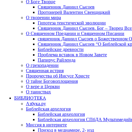
О Боге Творце
Священник Даниил Сысоев
Протоиерей Валентин Свенцицкий
О творении мира
Гипотеза теистической эволюции
Священник Даниил Сысоев. Бог – Творец Все
О Священном Предании и Священном Писании
священник Даниил Сысоев о Божественном 
Священник Даниил Сысоев “О Библейской кр
Библейские древности
Проблема вставок в Новом Завете
Папирус Райленда
О грехопадении
Священная истрия
Пророчества об Иисусе Христе
О тайне Боговоплощения
О вере и Церкви
О таинствах
БИБЛИОТЕКА
Азбука.ру
Библейская архелогия
Библейская археология
Библейская археология СПбДА Мультимедий
Миссия в интернете
Приход в медиамире, 2- изд