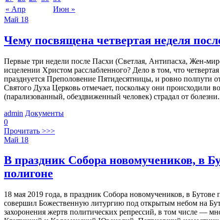
« Апр
Июн »
Май
18
Чему посвящена четвертая неделя посл
Первые три недели после Пасхи (Светлая, Антипасха, Жен-мир
исцелении Христом расслабленного? Дело в том, что четвертая
празднуется Преполовение Пятидесятницы, и ровно полпути о
Святого Духа Церковь отмечает, поскольку они происходили во
(парализованный, обездвиженный человек) страдал от болезни.
admin
Документы
0
Прочитать >>>
Май
18
В праздник Собора новомучеников, в 
полигоне
18 мая 2019 года, в праздник Собора новомучеников, в Бутов
совершил Божественную литургию под открытым небом на Бутов
захоронения жертв политических репрессий, в том числе — м