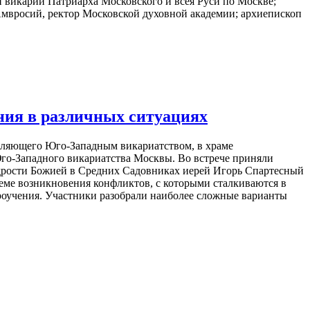
викарий Патриарха Московского и всея Руси по Москве;
мвросий, ректор Московской духовной академии; архиепископ
ия в различных ситуациях
авляющего Юго-Западным викариатством, в храме
го-Западного викариатства Москвы. Во встрече приняли
дрости Божией в Средних Садовниках иерей Игорь Спартесный
ме возникновения конфликтов, с которыми сталкиваются в
роучения. Участники разобрали наиболее сложные варианты