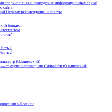
 для епархиальных и приходских информационных служб
о сайта
ой Церкви: рекомендации и советы
ский блокнот
ротестантом
то они?
Часть 1
Часть 2
ильвестр (Ольшевский)
) — священноисповедник Сильвестр (Ольшевский)
оложения в Леонове