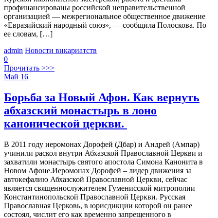
профинансированы российской неправительственной
организацией — межрегиональное общественное движение
«Евразийский народный союз», — сообщила Полоскова. По
ее словам, […]
admin
Новости викариатств
0
Прочитать >>>
Май
16
Борьба за Новый Афон. Как вернуть
абхазский монастырь в лоно
канонической церкви.
В 2011 году иеромонах Дорофей (Дбар) и Андрей (Ампар)
учинили раскол внутри Абхазской Православной Церкви и
захватили монастырь святого апостола Симона Канонита в
Новом Афоне.Иеромонах Дорофей – лидер движения за
автокефалию Абхазской Православной Церкви, сейчас
является священнослужителем Гуменисской митрополии
Константинопольской Православной Церкви. Русская
Православная Церковь, в юрисдикции которой он ранее
состоял, числит его как временно запрещенного в