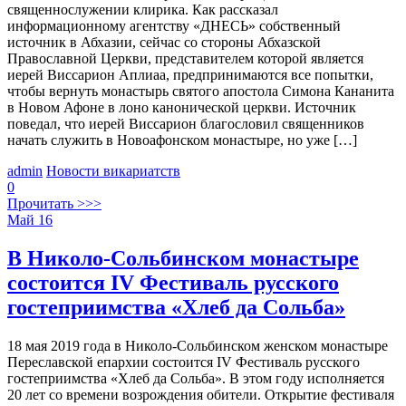
священнослужении клирика. Как рассказал
информационному агентству «ДНЕСЬ» собственный
источник в Абхазии, сейчас со стороны Абхазской
Православной Церкви, представителем которой является
иерей Виссарион Аплиаа, предпринимаются все попытки,
чтобы вернуть монастырь святого апостола Симона Кананита
в Новом Афоне в лоно канонической церкви. Источник
поведал, что иерей Виссарион благословил священников
начать служить в Новоафонском монастыре, но уже […]
admin
Новости викариатств
0
Прочитать >>>
Май
16
В Николо-Сольбинском монастыре
состоится IV Фестиваль русского
гостеприимства «Хлеб да Сольба»
18 мая 2019 года в Николо-Сольбинском женском монастыре
Переславской епархии состоится IV Фестиваль русского
гостеприимства «Хлеб да Сольба». В этом году исполняется
20 лет со времени возрождения обители. Открытие фестиваля