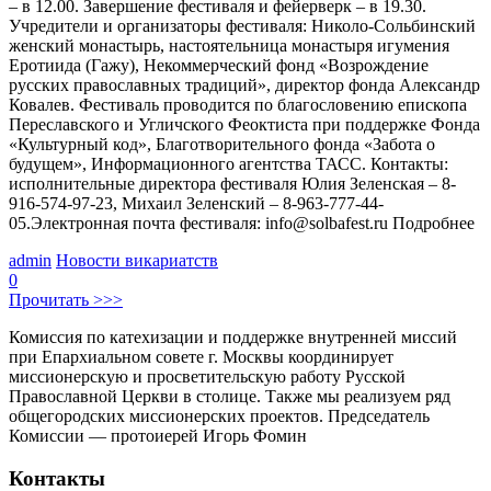
– в 12.00. Завершение фестиваля и фейерверк – в 19.30.
Учредители и организаторы фестиваля: Николо-Сольбинский
женский монастырь, настоятельница монастыря игумения
Еротиида (Гажу), Некоммерческий фонд «Возрождение
русских православных традиций», директор фонда Александр
Ковалев. Фестиваль проводится по благословению епископа
Переславского и Угличского Феоктиста при поддержке Фонда
«Культурный код», Благотворительного фонда «Забота о
будущем», Информационного агентства ТАСС. Контакты:
исполнительные директора фестиваля Юлия Зеленская – 8-
916-574-97-23, Михаил Зеленский – 8-963-777-44-
05.Электронная почта фестиваля: info@solbafest.ru Подробнее
admin
Новости викариатств
0
Прочитать >>>
Комиссия по катехизации и поддержке внутренней миссий
при Епархиальном совете г. Москвы координирует
миссионерскую и просветительскую работу Русской
Православной Церкви в столице. Также мы реализуем ряд
общегородских миссионерских проектов. Председатель
Комиссии — протоиерей Игорь Фомин
Контакты