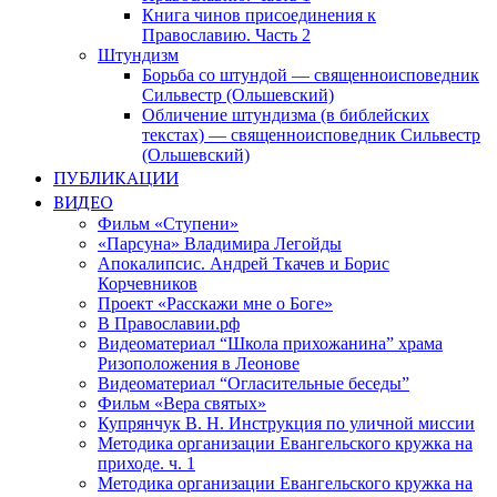
Книга чинов присоединения к
Православию. Часть 2
Штундизм
Борьба со штундой — священноисповедник
Сильвестр (Ольшевский)
Обличение штундизма (в библейских
текстах) — священноисповедник Сильвестр
(Ольшевский)
ПУБЛИКАЦИИ
ВИДЕО
Фильм «Ступени»
«Парсуна» Владимира Легойды
Апокалипсис. Андрей Ткачев и Борис
Корчевников
Проект «Расскажи мне о Боге»
В Православии.рф
Видеоматериал “Школа прихожанина” храма
Ризоположения в Леонове
Видеоматериал “Огласительные беседы”
Фильм «Вера святых»
Купрянчук В. Н. Инструкция по уличной миссии
Методика организации Евангельского кружка на
приходе. ч. 1
Методика организации Евангельского кружка на