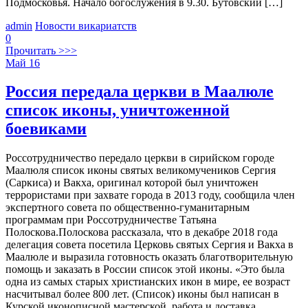
Подмосковья. Начало богослужения в 9.30. Бутовский […]
admin
Новости викариатств
0
Прочитать >>>
Май
16
Россия передала церкви в Маалюле
список иконы, уничтоженной
боевиками
Россотрудничество передало церкви в сирийском городе
Маалюля список иконы святых великомучеников Сергия
(Саркиса) и Вакха, оригинал которой был уничтожен
террористами при захвате города в 2013 году, сообщила член
экспертного совета по общественно-гуманитарным
программам при Россотрудничестве Татьяна
Полоскова.Полоскова рассказала, что в декабре 2018 года
делегация совета посетила Церковь святых Сергия и Вакха в
Маалюле и выразила готовность оказать благотворительную
помощь и заказать в России список этой иконы. «Это была
одна из самых старых христианских икон в мире, ее возраст
насчитывал более 800 лет. (Список) иконы был написан в
Курской иконописной мастерской, работа и доставка