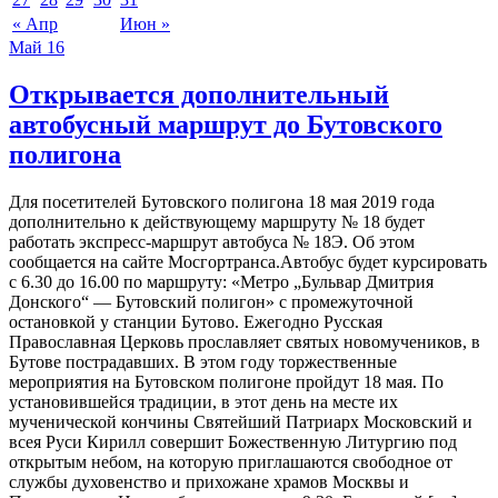
« Апр
Июн »
Май
16
Открывается дополнительный
автобусный маршрут до Бутовского
полигона
Для посетителей Бутовского полигона 18 мая 2019 года
дополнительно к действующему маршруту № 18 будет
работать экспресс-маршрут автобуса № 18Э. Об этом
сообщается на сайте Мосгортранса.Автобус будет курсировать
с 6.30 до 16.00 по маршруту: «Метро „Бульвар Дмитрия
Донского“ — Бутовский полигон» с промежуточной
остановкой у станции Бутово. Ежегодно Русская
Православная Церковь прославляет святых новомучеников, в
Бутове пострадавших. В этом году торжественные
мероприятия на Бутовском полигоне пройдут 18 мая. По
установившейся традиции, в этот день на месте их
мученической кончины Святейший Патриарх Московский и
всея Руси Кирилл совершит Божественную Литургию под
открытым небом, на которую приглашаются свободное от
службы духовенство и прихожане храмов Москвы и