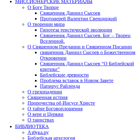
МИССИОНЕРСКИЕ МАТЕРИАЛЫ
О Боге Творце
Священник Даниил Сысоев
Протоиерей Валентин Свенцицкий
О творении мира
Гипотеза теистической эволюции
Священник Даниил Сысоев. Бог – Творец
Вселенной.
О Священном Предании и Священном Писании
священник Даниил Сысоев о Божественном
Откровении
Священник Даниил Сысоев “О Библейской
критике”
Библейские древности
Проблема вставок в Новом Завете
Папирус Райленда
О грехопадении
Священная истрия
Пророчества об Иисусе Христе
О тайне Боговоплощения
О вере и Церкви
О таинствах
БИБЛИОТЕКА
Азбука.ру
Библейская архелогия