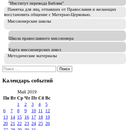
"Институт перевода Библии"
Памятка для лиц, отпавших от Православия и желающих
восстановить общение с Матерью-Церковью.
Миссионерские школы
Школа православного миссионера
Карта миссионерских школ
Методические материалы
Искать:
Календарь событий
Май 2019
Пн
Вт
Ср
Чт
Пт
Сб
Вс
1
2
3
4
5
6
7
8
9
10
11
12
13
14
15
16
17
18
19
20
21
22
23
24
25
26
27
28
29
30
31