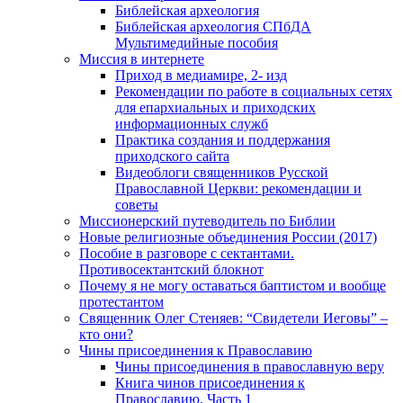
Библейская археология
Библейская археология СПбДА
Мультимедийные пособия
Миссия в интернете
Приход в медиамире, 2- изд
Рекомендации по работе в социальных сетях
для епархиальных и приходских
информационных служб
Практика создания и поддержания
приходского сайта
Видеоблоги священников Русской
Православной Церкви: рекомендации и
советы
Миссионерский путеводитель по Библии
Новые религиозные объединения России (2017)
Пособие в разговоре с сектантами.
Противосектантский блокнот
Почему я не могу оставаться баптистом и вообще
протестантом
Священник Олег Стеняев: “Свидетели Иеговы” –
кто они?
Чины присоединения к Православию
Чины присоединения в православную веру
Книга чинов присоединения к
Православию. Часть 1