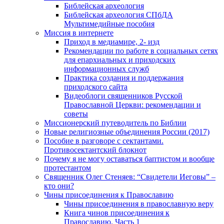
Библейская археология
Библейская археология СПбДА
Мультимедийные пособия
Миссия в интернете
Приход в медиамире, 2- изд
Рекомендации по работе в социальных сетях
для епархиальных и приходских
информационных служб
Практика создания и поддержания
приходского сайта
Видеоблоги священников Русской
Православной Церкви: рекомендации и
советы
Миссионерский путеводитель по Библии
Новые религиозные объединения России (2017)
Пособие в разговоре с сектантами.
Противосектантский блокнот
Почему я не могу оставаться баптистом и вообще
протестантом
Священник Олег Стеняев: “Свидетели Иеговы” –
кто они?
Чины присоединения к Православию
Чины присоединения в православную веру
Книга чинов присоединения к
Православию. Часть 1