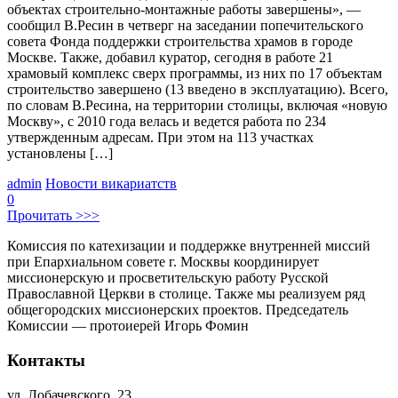
объектах строительно-монтажные работы завершены», —
сообщил В.Ресин в четверг на заседании попечительского
совета Фонда поддержки строительства храмов в городе
Москве. Также, добавил куратор, сегодня в работе 21
храмовый комплекс сверх программы, из них по 17 объектам
строительство завершено (13 введено в эксплуатацию). Всего,
по словам В.Ресина, на территории столицы, включая «новую
Москву», с 2010 года велась и ведется работа по 234
утвержденным адресам. При этом на 113 участках
установлены […]
admin
Новости викариатств
0
Прочитать >>>
Комиссия по катехизации и поддержке внутренней миссий
при Епархиальном совете г. Москвы координирует
миссионерскую и просветительскую работу Русской
Православной Церкви в столице. Также мы реализуем ряд
общегородских миссионерских проектов. Председатель
Комиссии — протоиерей Игорь Фомин
Контакты
ул. Лобачевского, 23