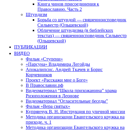
Книга чинов присоединения к
Православию. Часть 2
Штундизм
Борьба со штундой — священноисповедник
Сильвестр (Ольшевский)
Обличение штундизма (в библейских
текстах) — священноисповедник Сильвестр
(Ольшевский)
ПУБЛИКАЦИИ
ВИДЕО
Фильм «Ступени»
«Парсуна» Владимира Легойды
Апокалипсис. Андрей Ткачев и Борис
Корчевников
Проект «Расскажи мне о Боге»
В Православии.рф
Видеоматериал “Школа прихожанина” храма
Ризоположения в Леонове
Видеоматериал “Огласительные беседы”
Фильм «Вера святых»
Купрянчук В. Н. Инструкция по уличной миссии
Методика организации Евангельского кружка на
приходе. ч. 1
Методика организации Евангельского кружка на