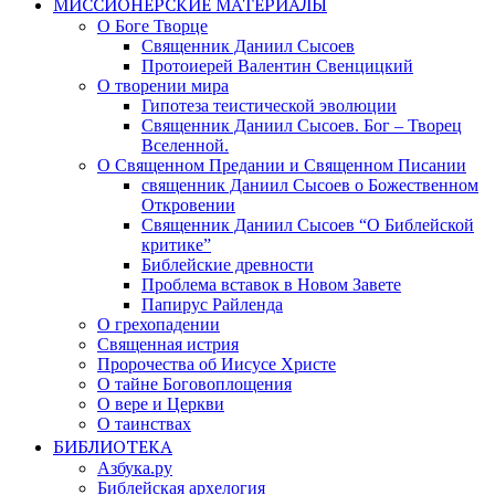
МИССИОНЕРСКИЕ МАТЕРИАЛЫ
О Боге Творце
Священник Даниил Сысоев
Протоиерей Валентин Свенцицкий
О творении мира
Гипотеза теистической эволюции
Священник Даниил Сысоев. Бог – Творец
Вселенной.
О Священном Предании и Священном Писании
священник Даниил Сысоев о Божественном
Откровении
Священник Даниил Сысоев “О Библейской
критике”
Библейские древности
Проблема вставок в Новом Завете
Папирус Райленда
О грехопадении
Священная истрия
Пророчества об Иисусе Христе
О тайне Боговоплощения
О вере и Церкви
О таинствах
БИБЛИОТЕКА
Азбука.ру
Библейская архелогия