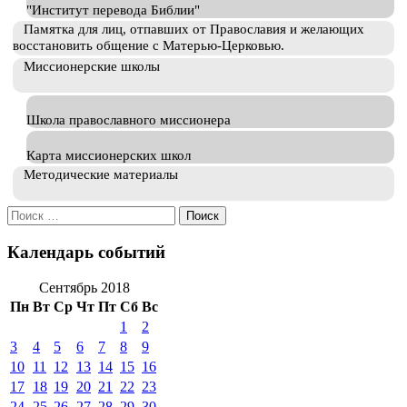
"Институт перевода Библии"
Памятка для лиц, отпавших от Православия и желающих
восстановить общение с Матерью-Церковью.
Миссионерские школы
Школа православного миссионера
Карта миссионерских школ
Методические материалы
Искать:
Календарь событий
Сентябрь 2018
Пн
Вт
Ср
Чт
Пт
Сб
Вс
1
2
3
4
5
6
7
8
9
10
11
12
13
14
15
16
17
18
19
20
21
22
23
24
25
26
27
28
29
30