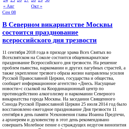
« Авг
Окт »
Сен
08
В Северном викариатстве Москвы
состоится празднование
всероссийского дня трезвости
11 сентября 2018 года в приходе храма Всех Святых во
Всехсвятском на Соколе состоится общевикариатское
празднование Всероссийского дня трезвости. На решение
проблем пьянства, наркомании и других пагубных страстей, а
также укрепление трезвого образа жизни направлены усилия
Русской Православной Церкви, государства и общества,
сообщает информационное агентство «Днесь. Насущные
новости»с ссылкой на Координационный центр по
противодействию алкоголизму и наркомании Северного
викариатства города Москвы. На заседании Священного
Синода Русской Православной Церкви 25 июля 2014 год было
восстановлено ежегодное празднование Дня трезвости 11
сентября в день памяти Усекновения главы Иоанна Предтечи,
а архиереям и духовенству в этот день рекомендовано
совершать Молебное пение о страждущих недугом винопития