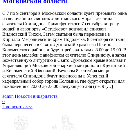
Московской области
С 7 по 9 сентября в Московской области будет пребывать одна
из величайших святынь христианского мира – десница
святителя Спиридона Тримифунтского.7 сентября встречу
мощей в аэропорту «Остафьево» возглавил епископ
Видновский Тихон. Затем святыня была перенесена в
Кирилло-Мефодиевский храм Подольска. 8 сентября святыня
была перенесена в Свято-Духовский храм села Шкинь
Коломенского района и будет пребывать там с 8.00 до 19.00. В
этот день молебен с акафистом святителю Спиридону, а затем
Божественную литургию в Свято-Духовском храме возглавит
Управляющий Московской епархией митрополит Крутицкий
и Коломенский Ювеналий. Вечером 8 сентября мощи
святителя Спиридона будут перенесены в Успенский
кафедральный собор города Коломны, где будут открыты для
поклонения с 20.00 до 23.00 следующего дня (т.е. 9 […]
admin
Новости викариатств
0
Прочитать >>>