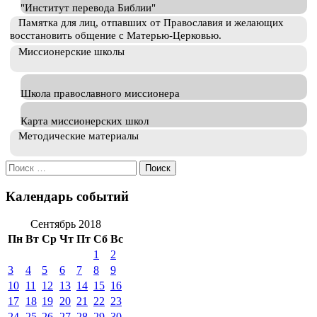
"Институт перевода Библии"
Памятка для лиц, отпавших от Православия и желающих
восстановить общение с Матерью-Церковью.
Миссионерские школы
Школа православного миссионера
Карта миссионерских школ
Методические материалы
Искать:
Календарь событий
Сентябрь 2018
Пн
Вт
Ср
Чт
Пт
Сб
Вс
1
2
3
4
5
6
7
8
9
10
11
12
13
14
15
16
17
18
19
20
21
22
23
24
25
26
27
28
29
30