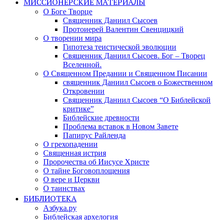
МИССИОНЕРСКИЕ МАТЕРИАЛЫ
О Боге Творце
Священник Даниил Сысоев
Протоиерей Валентин Свенцицкий
О творении мира
Гипотеза теистической эволюции
Священник Даниил Сысоев. Бог – Творец
Вселенной.
О Священном Предании и Священном Писании
священник Даниил Сысоев о Божественном
Откровении
Священник Даниил Сысоев “О Библейской
критике”
Библейские древности
Проблема вставок в Новом Завете
Папирус Райленда
О грехопадении
Священная истрия
Пророчества об Иисусе Христе
О тайне Боговоплощения
О вере и Церкви
О таинствах
БИБЛИОТЕКА
Азбука.ру
Библейская архелогия