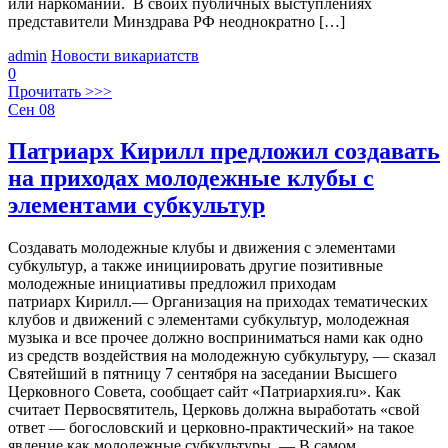
или наркомании. В своих публичных выступлениях
представители Минздрава РФ неоднократно […]
admin
Новости викариатств
0
Прочитать >>>
Сен
08
Патриарх Кирилл предложил создавать
на приходах молодежные клубы с
элементами субкультур
Создавать молодежные клубы и движения с элементами
субкультур, а также инициировать другие позитивные
молодежные инициативы предложил приходам
патриарх Кирилл.— Организация на приходах тематических
клубов и движений с элементами субкультур, молодежная
музыка и все прочее должно восприниматься нами как одно
из средств воздействия на молодежную субкультуру, — сказал
Святейший в пятницу 7 сентября на заседании Высшего
Церковного Совета, сообщает сайт «Патриархия.ru». Как
считает Первосвятитель, Церковь должна выработать «свой
ответ — богословский и церковно-практический» на такое
явление как молодежные субкультуры. — В самом