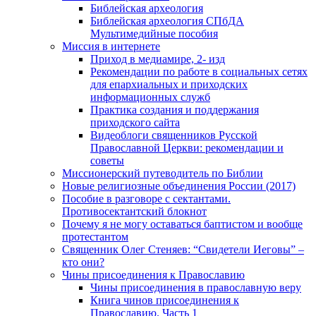
Библейская археология
Библейская археология СПбДА
Мультимедийные пособия
Миссия в интернете
Приход в медиамире, 2- изд
Рекомендации по работе в социальных сетях
для епархиальных и приходских
информационных служб
Практика создания и поддержания
приходского сайта
Видеоблоги священников Русской
Православной Церкви: рекомендации и
советы
Миссионерский путеводитель по Библии
Новые религиозные объединения России (2017)
Пособие в разговоре с сектантами.
Противосектантский блокнот
Почему я не могу оставаться баптистом и вообще
протестантом
Священник Олег Стеняев: “Свидетели Иеговы” –
кто они?
Чины присоединения к Православию
Чины присоединения в православную веру
Книга чинов присоединения к
Православию. Часть 1