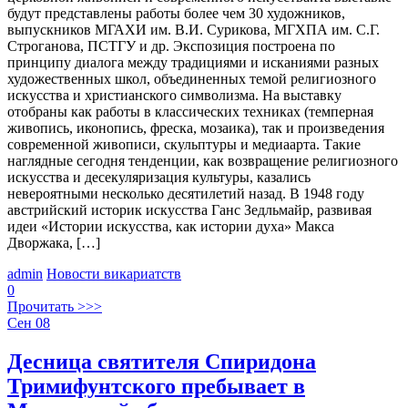
будут представлены работы более чем 30 художников,
выпускников МГАХИ им. В.И. Сурикова, МГХПА им. С.Г.
Строганова, ПСТГУ и др. Экспозиция построена по
принципу диалога между традициями и исканиями разных
художественных школ, объединенных темой религиозного
искусства и христианского символизма. На выставку
отобраны как работы в классических техниках (темперная
живопись, иконопись, фреска, мозаика), так и произведения
современной живописи, скульптуры и медиаарта. Такие
наглядные сегодня тенденции, как возвращение религиозного
искусства и десекуляризация культуры, казались
невероятными несколько десятилетий назад. В 1948 году
австрийский историк искусства Ганс Зедльмайр, развивая
идеи «Истории искусства, как истории духа» Макса
Дворжака, […]
admin
Новости викариатств
0
Прочитать >>>
Сен
08
Десница святителя Спиридона
Тримифунтского пребывает в