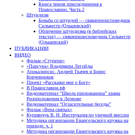
Книга чинов присоединения к
Православию. Часть 2
Штундизм
Борьба со штундой — священноисповедник
Сильвестр (Ольшевский)
Обличение штундизма (в библейских
текстах) — священноисповедник Сильвестр
(Ольшевский)
ПУБЛИКАЦИИ
ВИДЕО
Фильм «Ступени»
«Парсуна» Владимира Легойды
Апокалипсис. Андрей Ткачев и Борис
Корчевников
Проект «Расскажи мне о Боге»
В Православии.рф
Видеоматериал “Школа прихожанина” храма
Ризоположения в Леонове
Видеоматериал “Огласительные беседы”
Фильм «Вера святых»
Купрянчук В. Н. Инструкция по уличной миссии
Методика организации Евангельского кружка на
приходе. ч. 1
Методика организации Евангельского кружка на