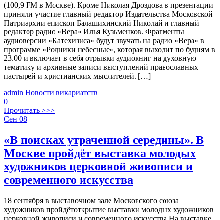
(100,9 FM в Москве). Кроме Николая Дроздова в презентации
приняли участие главный редактор Издательства Московской
Патриархии епископ Балашихинский Николай и главный
редактор радио «Вера» Илья Кузьменков. Фрагменты
аудиоверсии «Катехизиса» будут звучать на радио «Вера» в
программе «Родники небесные», которая выходит по будням в
23.00 и включает в себя отрывки аудиокниг на духовную
тематику и архивные записи выступлений православных
пастырей и христианских мыслителей. […]
admin
Новости викариатств
0
Прочитать >>>
Сен
08
«В поисках утраченной середины». В
Москве пройдёт выставка молодых
художников церковной живописи и
современного искусства
18 сентября в выставочном зале Московского союза
художников пройдётоткрытие выставки молодых художников
церковной живописи и современного искусства.На выставке