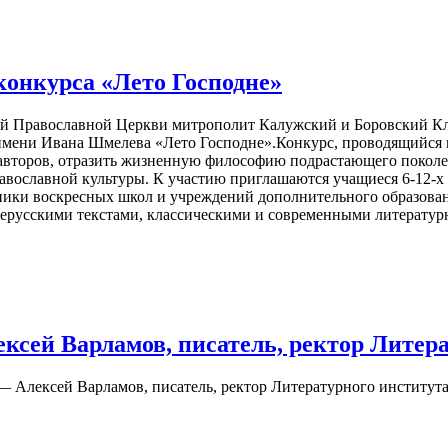
конкурса «Лето Господне»
сской Православной Церкви митрополит Калужский и Боровский 
имени Ивана Шмелева «Лето Господне».Конкурс, проводящийся 
авторов, отразить жизненную философию подрастающего поколе
православной культуры. К участию приглашаются учащиеся 6-12-
нники воскресных школ и учреждений дополнительного образован
нерусскими текстами, классическими и современными литерату
ксей Варламов, писатель, ректор Литера
 Алексей Варламов, писатель, ректор Литературного института