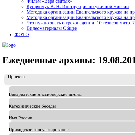
Фильм «Вера святых»
Купрянчук В. Н. Инструкция по уличной миссии
Методика организации Евангельского кружка на при
Методика организации Евангельского кружка на при
Что нужно знать о грехопадении. 10 тезисов митр.
Видеоматериалы Общее
ФОТО
Ежедневные архивы: 19.08.20
Проекты
Викариатские миссионерские школы
Катехизические беседы
Имя России
Приходское консультирование