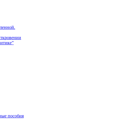
ленной.
Откровении
итике”
ные пособия