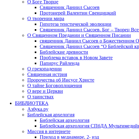
О Боге Творце
Священник Даниил Сысоев
Протоиерей Валентин Свенцицкий
О творении мира
Гипотеза теистической эволюции
Священник Даниил Сысоев. Бог – Творец Все
О Священном Предании и Священном Писании
священник Даниил Сысоев о Божественном 
Священник Даниил Сысоев “О Библейской кр
Библейские древности
Проблема вставок в Новом Завете
Папирус Райленда
О грехопадении
Священная истрия
Пророчества об Иисусе Христе
О тайне Боговоплощения
О вере и Церкви
О таинствах
БИБЛИОТЕКА
Азбука.ру
Библейская архелогия
Библейская археология
Библейская археология СПбДА Мультимедий
Миссия в интернете
Приход в медиамире, 2- изд