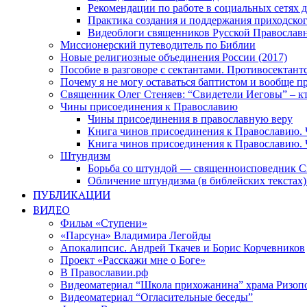
Рекомендации по работе в социальных сетях
Практика создания и поддержания приходског
Видеоблоги священников Русской Православн
Миссионерский путеводитель по Библии
Новые религиозные объединения России (2017)
Пособие в разговоре с сектантами. Противосектант
Почему я не могу оставаться баптистом и вообще п
Священник Олег Стеняев: “Свидетели Иеговы” – к
Чины присоединения к Православию
Чины присоединения в православную веру
Книга чинов присоединения к Православию. 
Книга чинов присоединения к Православию. 
Штундизм
Борьба со штундой — священноисповедник С
Обличение штундизма (в библейских текстах
ПУБЛИКАЦИИ
ВИДЕО
Фильм «Ступени»
«Парсуна» Владимира Легойды
Апокалипсис. Андрей Ткачев и Борис Корчевников
Проект «Расскажи мне о Боге»
В Православии.рф
Видеоматериал “Школа прихожанина” храма Ризоп
Видеоматериал “Огласительные беседы”