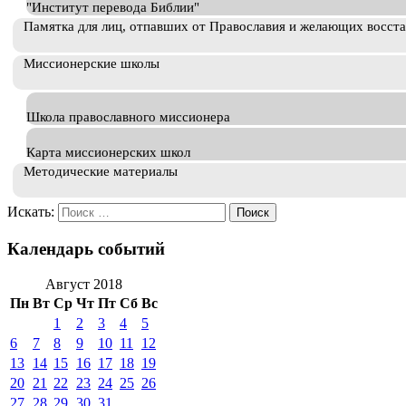
"Институт перевода Библии"
Памятка для лиц, отпавших от Православия и желающих восст
Миссионерские школы
Школа православного миссионера
Карта миссионерских школ
Методические материалы
Искать:
Календарь событий
Август 2018
Пн
Вт
Ср
Чт
Пт
Сб
Вс
1
2
3
4
5
6
7
8
9
10
11
12
13
14
15
16
17
18
19
20
21
22
23
24
25
26
27
28
29
30
31