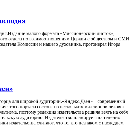
осподня
ня.Издание малого формата «Миссионерский листок»,
ного отдела по взаимоотношениям Церкви с обществом и СМИ
седателя Комиссии и нашего духовника, протоиерея Игоря
зен»
горца для широкой аудитории.«Яндекс.Дзен» – современный
ия этого портала состоит из нескольких миллионов человек.
ьтизма, поэтому редакция издательства решила взять на себя
ательскую аудиторию. Издательство планирует постепенно
и издательства считают, что те, кто незнаком с наследием