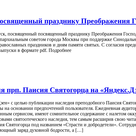
посвященный празднику Преображения Г
ск, посвященный посвященный празднику Преображения Господ
 Епархиальным советом города Москвы при поддержке Синодаль
авославных праздников и дням памяти святых. С согласия пред
выпуски в формате pdf. Подробнее
я прп. Паисия Святогорца на «Яндекс.Д
Дзен» с целью публикации наследия преподобного Паисия Свято
ы на основании предпочтений пользователя. Ежедневная аудитор
нным сервисом, имеют сомнительное содержание с налетом оккул
овами святоотеческого наследия, тем самым расширив свою чит
 Святогорца под названием «Страсти и добродетели». Сотрудник
мощный заряд духовной бодрости, а […]