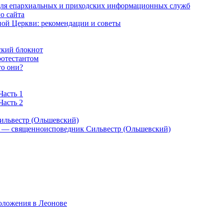
 для епархиальных и приходских информационных служб
о сайта
ой Церкви: рекомендации и советы
ский блокнот
ротестантом
то они?
Часть 1
Часть 2
ильвестр (Ольшевский)
) — священноисповедник Сильвестр (Ольшевский)
оложения в Леонове