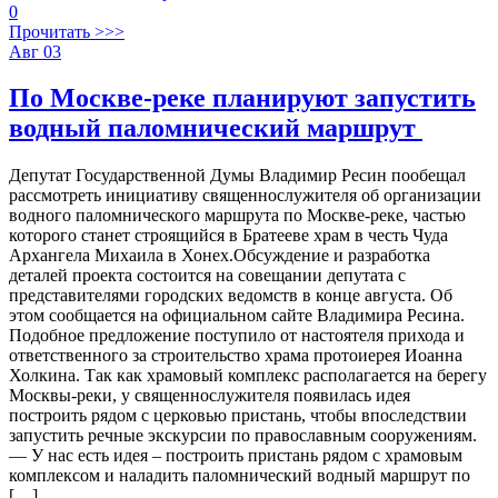
0
Прочитать >>>
Авг
03
По Москве-реке планируют запустить
водный паломнический маршрут
Депутат Государственной Думы Владимир Ресин пообещал
рассмотреть инициативу священнослужителя об организации
водного паломнического маршрута по Москве-реке, частью
которого станет строящийся в Братееве храм в честь Чуда
Архангела Михаила в Хонех.Обсуждение и разработка
деталей проекта состоится на совещании депутата с
представителями городских ведомств в конце августа. Об
этом сообщается на официальном сайте Владимира Ресина.
Подобное предложение поступило от настоятеля прихода и
ответственного за строительство храма протоиерея Иоанна
Холкина. Так как храмовый комплекс располагается на берегу
Москвы-реки, у священнослужителя появилась идея
построить рядом с церковью пристань, чтобы впоследствии
запустить речные экскурсии по православным сооружениям.
— У нас есть идея – построить пристань рядом с храмовым
комплексом и наладить паломнический водный маршрут по
[…]