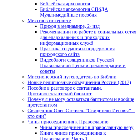
Библейская археология
Библейская археология СПбДА
Мультимедийные пособия
Миссия в интернете
Приход в медиамире, 2- изд
Рекомендации по работе в социальных сетях
для епархиальных и приходских
информационных служб
Практика создания и поддержания
приходского сайта
Видеоблоги священников Русской
Православной Церкви: рекомендации и
советы
Миссионерский путеводитель по Библии
Новые религиозные объединения России (2017)
Пособие в разговоре с сектантами.
Противосектантский блокнот
Почему я не могу оставаться баптистом и вообще
протестантом
Священник Олег Стеняев: “Свидетели Иеговы” –
кто они?
Чины присоединения к Православию
Чины присоединения в православную веру
Книга чинов присоединения к
Православию. Часть 1