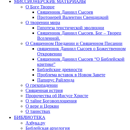
МИССИОНЕРСКИЕ МАТЕРИАЛЫ
О Боге Творце
Священник Даниил Сысоев
Протоиерей Валентин Свенцицкий
О творении мира
Гипотеза теистической эволюции
Священник Даниил Сысоев. Бог – Творец
Вселенной.
О Священном Предании и Священном Писании
священник Даниил Сысоев о Божественном
Откровении
Священник Даниил Сысоев “О Библейской
критике”
Библейские древности
Проблема вставок в Новом Завете
Папирус Райленда
О грехопадении
Священная истрия
Пророчества об Иисусе Христе
О тайне Боговоплощения
О вере и Церкви
О таинствах
БИБЛИОТЕКА
Азбука.ру
Библейская архелогия