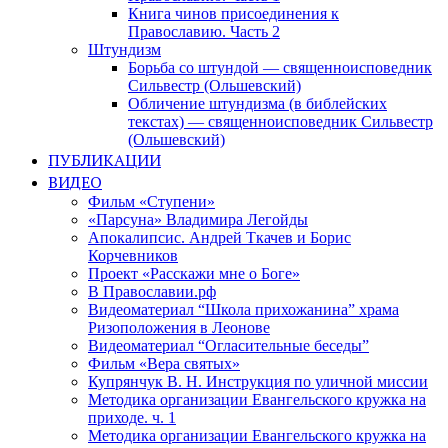
Книга чинов присоединения к
Православию. Часть 2
Штундизм
Борьба со штундой — священноисповедник
Сильвестр (Ольшевский)
Обличение штундизма (в библейских
текстах) — священноисповедник Сильвестр
(Ольшевский)
ПУБЛИКАЦИИ
ВИДЕО
Фильм «Ступени»
«Парсуна» Владимира Легойды
Апокалипсис. Андрей Ткачев и Борис
Корчевников
Проект «Расскажи мне о Боге»
В Православии.рф
Видеоматериал “Школа прихожанина” храма
Ризоположения в Леонове
Видеоматериал “Огласительные беседы”
Фильм «Вера святых»
Купрянчук В. Н. Инструкция по уличной миссии
Методика организации Евангельского кружка на
приходе. ч. 1
Методика организации Евангельского кружка на