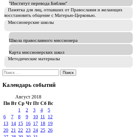
"Институт перевода Библии"
Памятка для лиц, отпавших от Православия и желающих
восстановить общение с Матерью-Церковью.
Миссионерские школы
Школа православного миссионера
Карта миссионерских школ
Методические материалы
Искать:
Календарь событий
Август 2018
Пн
Вт
Ср
Чт
Пт
Сб
Вс
1
2
3
4
5
6
7
8
9
10
11
12
13
14
15
16
17
18
19
20
21
22
23
24
25
26
27
28
29
30
31