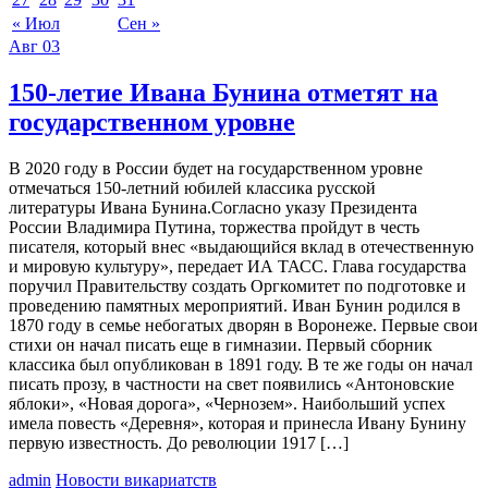
« Июл
Сен »
Авг
03
150-летие Ивана Бунина отметят на
государственном уровне
В 2020 году в России будет на государственном уровне
отмечаться 150-летний юбилей классика русской
литературы Ивана Бунина.Согласно указу Президента
России Владимира Путина, торжества пройдут в честь
писателя, который внес «выдающийся вклад в отечественную
и мировую культуру», передает ИА ТАСС. Глава государства
поручил Правительству создать Оргкомитет по подготовке и
проведению памятных мероприятий. Иван Бунин родился в
1870 году в семье небогатых дворян в Воронеже. Первые свои
стихи он начал писать еще в гимназии. Первый сборник
классика был опубликован в 1891 году. В те же годы он начал
писать прозу, в частности на свет появились «Антоновские
яблоки», «Новая дорога», «Чернозем». Наибольший успех
имела повесть «Деревня», которая и принесла Ивану Бунину
первую известность. До революции 1917 […]
admin
Новости викариатств