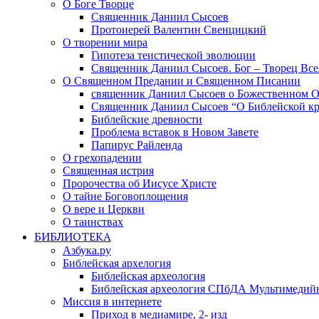
О Боге Творце
Священник Даниил Сысоев
Протоиерей Валентин Свенцицкий
О творении мира
Гипотеза теистической эволюции
Священник Даниил Сысоев. Бог – Творец Все
О Священном Предании и Священном Писании
священник Даниил Сысоев о Божественном 
Священник Даниил Сысоев “О Библейской кр
Библейские древности
Проблема вставок в Новом Завете
Папирус Райленда
О грехопадении
Священная истрия
Пророчества об Иисусе Христе
О тайне Боговоплощения
О вере и Церкви
О таинствах
БИБЛИОТЕКА
Азбука.ру
Библейская архелогия
Библейская археология
Библейская археология СПбДА Мультимедий
Миссия в интернете
Приход в медиамире, 2- изд