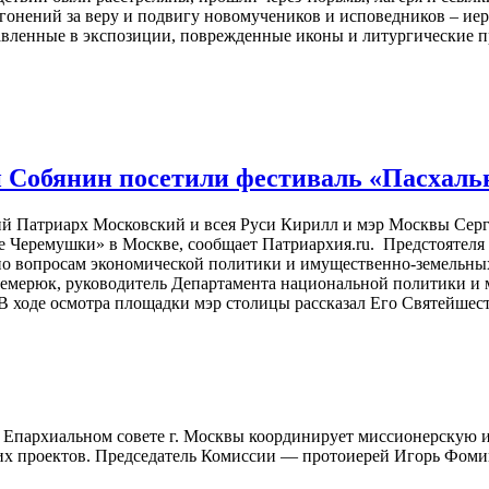
гонений за веру и подвигу новомучеников и исповедников – ие
вленные в экспозиции, поврежденные иконы и литургические п
 Собянин посетили фестиваль «Пасхаль
ший Патриарх Московский и всея Руси Кирилл и мэр Москвы Се
 Черемушки» в Москве, сообщает Патриархия.ru. Предстоятеля
 по вопросам экономической политики и имущественно-земельны
Немерюк, руководитель Департамента национальной политики и 
 В ходе осмотра площадки мэр столицы рассказал Его Святейшес
 Епархиальном совете г. Москвы координирует миссионерскую и
ких проектов. Председатель Комиссии — протоиерей Игорь Фом