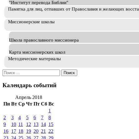
"Институт перевода Библии"
Памятка для лиц, отпавших от Православия и желающих восст
Миссионерские школы
Школа православного миссионера
Карта миссионерских школ
Методические материалы
Искать:
Календарь событий
Апрель 2018
Пн
Вт
Ср
Чт
Пт
Сб
Вс
1
2
3
4
5
6
7
8
9
10
11
12
13
14
15
16
17
18
19
20
21
22
23
24
25
26
27
28
29