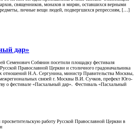
рархов, священников, монахов и мирян, оставшихся верными
редметы, личные вещи людей, подвергшихся репрессиям, […]
ный дар»
ргей Семенович Собянин посетили площадку фестиваля
 Русской Православной Церкви и столичного градоначальника
х отношений Н.А. Сергунина, министр Правительства Москвы,
межрегиональных связей г. Москвы В.И. Сучков, префект Юго-
тву о фестивале «Пасхальный дар». Фестиваль «Пасхальный
 просветительскую работу Русской Православной Церкви в
ин