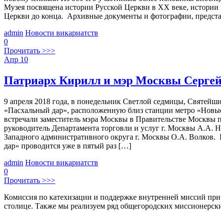
Музея посвящена истории Русской Церкви в XX веке, истории 
Церкви до конца. Архивные документы и фотографии, предста
admin
Новости викариатств
0
Прочитать >>>
Апр
10
Патриарх Кирилл и мэр Москвы Сергей
9 апреля 2018 года, в понедельник Светлой седмицы, Святей
«Пасхальный дар», расположенную близ станции метро «Новые
встречали заместитель мэра Москвы в Правительстве Москвы
руководитель Департамента торговли и услуг г. Москвы А.А. 
Западного административного округа г. Москвы О.А. Волков.
дар» проводится уже в пятый раз […]
admin
Новости викариатств
0
Прочитать >>>
Комиссия по катехизации и поддержке внутренней миссий при
столице. Также мы реализуем ряд общегородских миссионерс