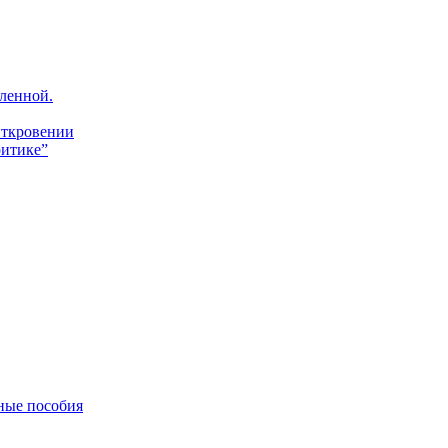
ленной.
Откровении
итике”
ные пособия