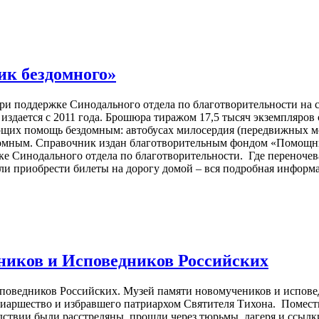
к бездомного»
и поддержке Синодального отдела по благотворительности на 
издается с 2011 года. Брошюра тиражом 17,5 тысяч экземпляро
щих помощь бездомным: автобусах милосердия (передвижных м
омным. Справочник издан благотворительным фондом «Помощник
 Синодального отдела по благотворительности. Где переночева
и приобрести билеты на дорогу домой – вся подробная информа
ников и Исповедников Российских
споведников Российских. Музей памяти новомучеников и испове
триаршество и избравшего патриархом Святителя Тихона. Помес
дствии были расстреляны, прошли через тюрьмы, лагеря и ссылки