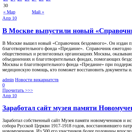
30
« Мар
Май »
Апр
10
В Москве выпустили новый «Справочни
В Москве вышел новый «Справочник бездомного». Он издан пр
благотворительного фонда «Предание». Справочник ежегодно 
общественных и религиозных организациях Москвы, оказываю
объединениях и благотворительных фондах, помогающих безд
Москвы и благотворительного фонда «Предание» при поддержке
медицинскую помощь, кто поможет восстановить документы ил
admin
Новости викариатств
0
Прочитать >>>
Апр
10
Заработал сайт музея памяти Новомуче
Заработал собственный сайт Музея памяти новомучеников и и
собора Русской Церкви 1917-1918 годов, восстановившего па
новомучеников. Из 500 его участников более половины впосле