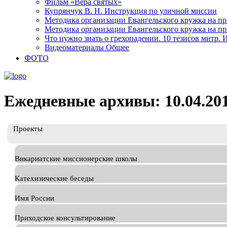
Фильм «Вера святых»
Купрянчук В. Н. Инструкция по уличной миссии
Методика организации Евангельского кружка на при
Методика организации Евангельского кружка на при
Что нужно знать о грехопадении. 10 тезисов митр.
Видеоматериалы Общее
ФОТО
Ежедневные архивы: 10.04.20
Проекты
Викариатские миссионерские школы
Катехизические беседы
Имя России
Приходское консультирование