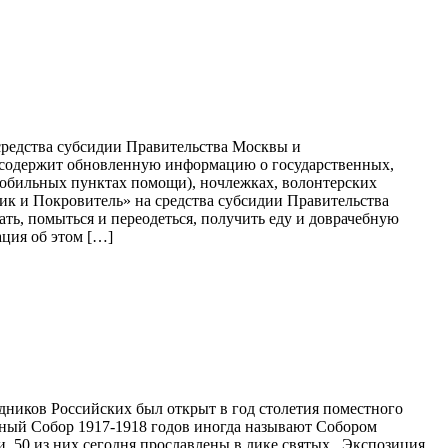
средства субсидии Правительства Москвы и
в содержит обновленную информацию о государственных,
обильных пунктах помощи), ночлежках, волонтерских
 и Покровитель» на средства субсидии Правительства
ть, помыться и переодеться, получить еду и доврачебную
ция об этом […]
дников Российских был открыт в год столетия поместного
тный Собор 1917-1918 годов иногда называют Собором
. 50 из них сегодня прославлены в лике святых. Экспозиция