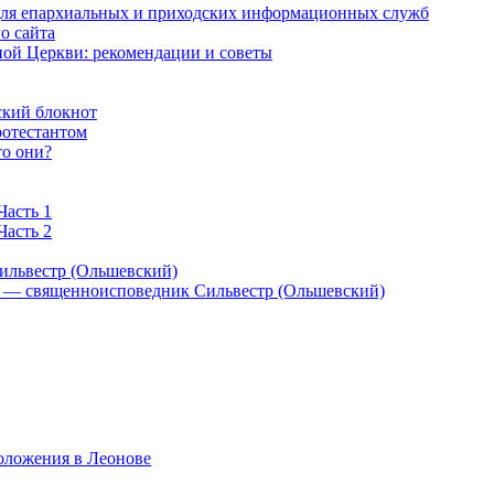
 для епархиальных и приходских информационных служб
о сайта
ой Церкви: рекомендации и советы
ский блокнот
ротестантом
то они?
Часть 1
Часть 2
ильвестр (Ольшевский)
) — священноисповедник Сильвестр (Ольшевский)
оложения в Леонове