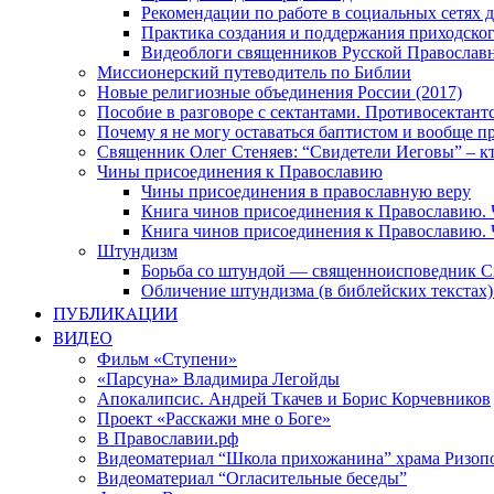
Рекомендации по работе в социальных сетях
Практика создания и поддержания приходског
Видеоблоги священников Русской Православн
Миссионерский путеводитель по Библии
Новые религиозные объединения России (2017)
Пособие в разговоре с сектантами. Противосектант
Почему я не могу оставаться баптистом и вообще п
Священник Олег Стеняев: “Свидетели Иеговы” – к
Чины присоединения к Православию
Чины присоединения в православную веру
Книга чинов присоединения к Православию. 
Книга чинов присоединения к Православию. 
Штундизм
Борьба со штундой — священноисповедник С
Обличение штундизма (в библейских текстах
ПУБЛИКАЦИИ
ВИДЕО
Фильм «Ступени»
«Парсуна» Владимира Легойды
Апокалипсис. Андрей Ткачев и Борис Корчевников
Проект «Расскажи мне о Боге»
В Православии.рф
Видеоматериал “Школа прихожанина” храма Ризоп
Видеоматериал “Огласительные беседы”