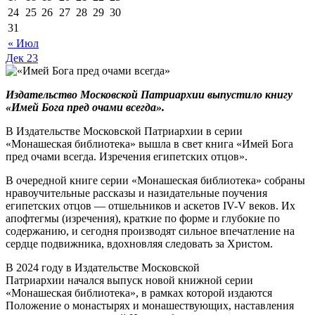
24
25
26
27
28
29
30
31
« Июл
Дек
23
Издательство Московской Патриархии выпустило книгу
«Имей Бога пред очами всегда».
В Издательстве Московской Патриархии в серии
«Монашеская библиотека» вышла в свет книга «Имей Бога
пред очами всегда. Изречения египетских отцов».
В очередной книге серии «Монашеская библиотека» собраны
нравоучительные рассказы и назидательные поучения
египетских отцов — отшельников и аскетов IV-V веков. Их
апофтегмы (изречения), краткие по форме и глубокие по
содержанию, и сегодня производят сильное впечатление на
сердце подвижника, вдохновляя следовать за Христом.
В 2024 году в Издательстве Московской
Патриархии начался выпуск новой книжной серии
«Монашеская библиотека», в рамках которой издаются
Положение о монастырях и монашествующих, наставления