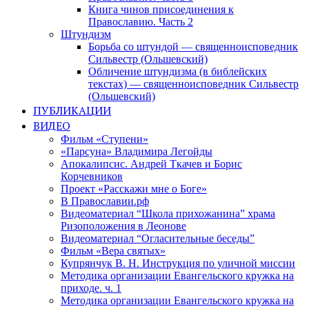
Книга чинов присоединения к
Православию. Часть 2
Штундизм
Борьба со штундой — священноисповедник
Сильвестр (Ольшевский)
Обличение штундизма (в библейских
текстах) — священноисповедник Сильвестр
(Ольшевский)
ПУБЛИКАЦИИ
ВИДЕО
Фильм «Ступени»
«Парсуна» Владимира Легойды
Апокалипсис. Андрей Ткачев и Борис
Корчевников
Проект «Расскажи мне о Боге»
В Православии.рф
Видеоматериал “Школа прихожанина” храма
Ризоположения в Леонове
Видеоматериал “Огласительные беседы”
Фильм «Вера святых»
Купрянчук В. Н. Инструкция по уличной миссии
Методика организации Евангельского кружка на
приходе. ч. 1
Методика организации Евангельского кружка на