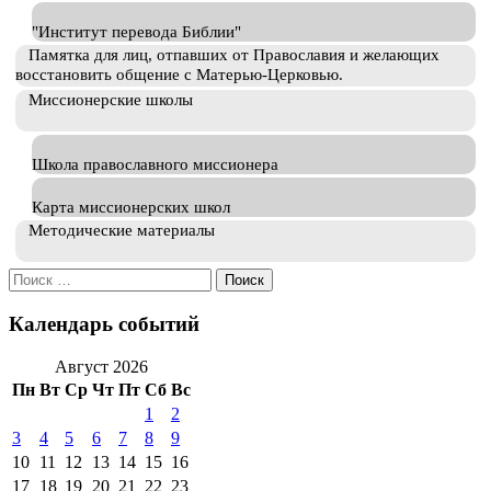
"Институт перевода Библии"
Памятка для лиц, отпавших от Православия и желающих
восстановить общение с Матерью-Церковью.
Миссионерские школы
Школа православного миссионера
Карта миссионерских школ
Методические материалы
Искать:
Календарь событий
Август 2026
Пн
Вт
Ср
Чт
Пт
Сб
Вс
1
2
3
4
5
6
7
8
9
10
11
12
13
14
15
16
17
18
19
20
21
22
23