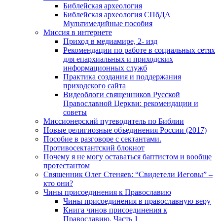
Библейская археология
Библейская археология СПбДА
Мультимедийные пособия
Миссия в интернете
Приход в медиамире, 2- изд
Рекомендации по работе в социальных сетях
для епархиальных и приходских
информационных служб
Практика создания и поддержания
приходского сайта
Видеоблоги священников Русской
Православной Церкви: рекомендации и
советы
Миссионерский путеводитель по Библии
Новые религиозные объединения России (2017)
Пособие в разговоре с сектантами.
Противосектантский блокнот
Почему я не могу оставаться баптистом и вообще
протестантом
Священник Олег Стеняев: “Свидетели Иеговы” –
кто они?
Чины присоединения к Православию
Чины присоединения в православную веру
Книга чинов присоединения к
Православию. Часть 1