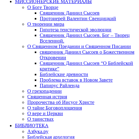
МИССИОНЕРСКИЕ МАТЕРИАЛЫ
О Боге Творце
Священник Даниил Сысоев
Протоиерей Валентин Свенцицкий
О творении мира
Гипотеза теистической эволюции
Священник Даниил Сысоев. Бог – Творец
Вселенной.
О Священном Предании и Священном Писании
священник Даниил Сысоев о Божественном
Откровении
Священник Даниил Сысоев “О Библейской
критике”
Библейские древности
Проблема вставок в Новом Завете
Папирус Райленда
О грехопадении
Священная истрия
Пророчества об Иисусе Христе
О тайне Боговоплощения
О вере и Церкви
О таинствах
БИБЛИОТЕКА
Азбука.ру
Библейская архелогия