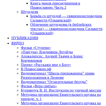
Книга чинов присоединения к
Православию. Часть 2
Штундизм
Борьба со штундой — священноисповедник
Сильвестр (Ольшевский)
Обличение штундизма (в библейских
текстах) — священноисповедник Сильвестр
(Ольшевский)
ПУБЛИКАЦИИ
ВИДЕО
Фильм «Ступени»
«Парсуна» Владимира Легойды
Апокалипсис. Андрей Ткачев и Борис
Корчевников
Проект «Расскажи мне о Боге»
В Православии.рф
Видеоматериал “Школа прихожанина” храма
Ризоположения в Леонове
Видеоматериал “Огласительные беседы”
Фильм «Вера святых»
Купрянчук В. Н. Инструкция по уличной миссии
Методика организации Евангельского кружка на
приходе. ч. 1
Методика организации Евангельского кружка на