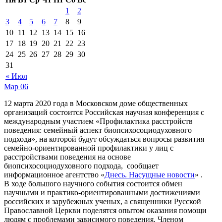
1
2
3
4
5
6
7
8
9
10
11
12
13
14
15
16
17
18
19
20
21
22
23
24
25
26
27
28
29
30
31
« Июл
Мар
06
12 марта 2020 года в Московском доме общественных
организаций состоится Российская научная конференция с
международным участием «Профилактика расстройств
поведения: семейный аспект биопсихосоциодуховного
подхода», на которой будут обсуждаться вопросы развития
семейно-ориентированной профилактики у лиц с
расстройствами поведения на основе
биопсихосоциодуховного подхода, сообщает
информационное агентство «
Днесь. Насущные новости
» .
В ходе большого научного события состоится обмен
научными и практико-ориентированными достижениями
российских и зарубежных ученых, а священники Русской
Православной Церкви поделятся опытом оказания помощи
людям с проблемами зависимого поведения. Членом