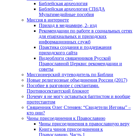
Библейская археология
Библейская археология СПбДА
Мультимедийные пособия
Миссия в интернете
Приход в медиамире, 2- изд
Рекомендации по работе в социальных сетях
для епархиальных и приходских
информационных служб
Практика создания и поддержания
приходского сайта
Видеоблоги священников Русской
Православной Церкви: рекомендации и
советы
Миссионерский путеводитель по Библии
Новые религиозные объединения России (2017)
Пособие в разговоре с сектантами.
Противосектантский блокнот
Почему я не могу оставаться баптистом и вообще
протестантом
Священник Олег Стеняев: “Свидетели Иеговы” –
кто они?
Чины присоединения к Православию
Чины присоединения в православную веру
Книга чинов присоединения к
Православию. Часть 1