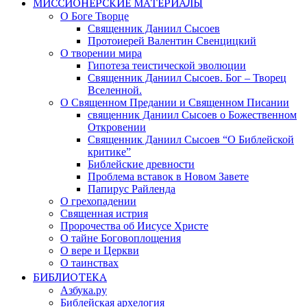
МИССИОНЕРСКИЕ МАТЕРИАЛЫ
О Боге Творце
Священник Даниил Сысоев
Протоиерей Валентин Свенцицкий
О творении мира
Гипотеза теистической эволюции
Священник Даниил Сысоев. Бог – Творец
Вселенной.
О Священном Предании и Священном Писании
священник Даниил Сысоев о Божественном
Откровении
Священник Даниил Сысоев “О Библейской
критике”
Библейские древности
Проблема вставок в Новом Завете
Папирус Райленда
О грехопадении
Священная истрия
Пророчества об Иисусе Христе
О тайне Боговоплощения
О вере и Церкви
О таинствах
БИБЛИОТЕКА
Азбука.ру
Библейская архелогия