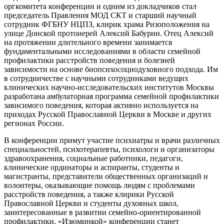
оргкомитета конференции и одним из докладчиков стал
председатель Правления МОД СКТ и старший научный
сотрудник ФГБНУ НЦПЗ, клирик храма Ризоположения на
улице Донской протоиерей Алексий Бабурин. Отец Алексий
на протяжении длительного времени занимается
фундаментальными исследованиями в области семейной
профилактики расстройств поведения и болезней
зависимости на основе биопсихосоциодуховного подхода. Им
в сотрудничестве с научными сотрудниками ведущих
клинических научно-исследовательских институтов Москвы
разработана амбулаторная программа семейной профилактики
зависимого поведения, которая активно используется на
приходах Русской Православной Церкви в Москве и других
регионах России.
В конференции примут участие психиатры и врачи различных
специальностей, психотерапевты, психологи и организаторы
здравоохранения, социальные работники, педагоги,
клинические ординаторы и аспиранты, студенты и
магистранты, представители общественных организаций и
волонтеры, оказывающие помощь людям с проблемами
расстройств поведения, а также клирики Русской
Православной Церкви и студенты духовных школ,
заинтересованные в развитии семейно-ориентированной
профилактики. «Изюминкой» конференции станет