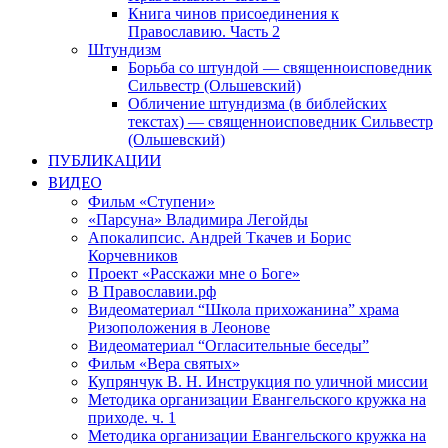
Книга чинов присоединения к
Православию. Часть 2
Штундизм
Борьба со штундой — священноисповедник
Сильвестр (Ольшевский)
Обличение штундизма (в библейских
текстах) — священноисповедник Сильвестр
(Ольшевский)
ПУБЛИКАЦИИ
ВИДЕО
Фильм «Ступени»
«Парсуна» Владимира Легойды
Апокалипсис. Андрей Ткачев и Борис
Корчевников
Проект «Расскажи мне о Боге»
В Православии.рф
Видеоматериал “Школа прихожанина” храма
Ризоположения в Леонове
Видеоматериал “Огласительные беседы”
Фильм «Вера святых»
Купрянчук В. Н. Инструкция по уличной миссии
Методика организации Евангельского кружка на
приходе. ч. 1
Методика организации Евангельского кружка на