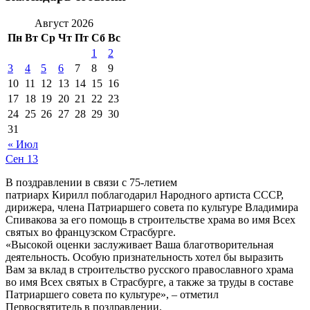
Август 2026
Пн
Вт
Ср
Чт
Пт
Сб
Вс
1
2
3
4
5
6
7
8
9
10
11
12
13
14
15
16
17
18
19
20
21
22
23
24
25
26
27
28
29
30
31
« Июл
Сен
13
В поздравлении в связи с 75-летием
патриарх Кирилл поблагодарил Народного артиста СССР,
дирижера, члена Патриаршего совета по культуре Владимира
Спивакова за его помощь в строительстве храма во имя Всех
святых во французском Страсбурге.
«Высокой оценки заслуживает Ваша благотворительная
деятельность. Особую признательность хотел бы выразить
Вам за вклад в строительство русского православного храма
во имя Всех святых в Страсбурге, а также за труды в составе
Патриаршего совета по культуре», – отметил
Первосвятитель в поздравлении.