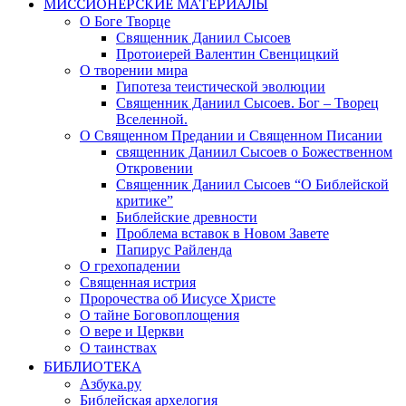
МИССИОНЕРСКИЕ МАТЕРИАЛЫ
О Боге Творце
Священник Даниил Сысоев
Протоиерей Валентин Свенцицкий
О творении мира
Гипотеза теистической эволюции
Священник Даниил Сысоев. Бог – Творец
Вселенной.
О Священном Предании и Священном Писании
священник Даниил Сысоев о Божественном
Откровении
Священник Даниил Сысоев “О Библейской
критике”
Библейские древности
Проблема вставок в Новом Завете
Папирус Райленда
О грехопадении
Священная истрия
Пророчества об Иисусе Христе
О тайне Боговоплощения
О вере и Церкви
О таинствах
БИБЛИОТЕКА
Азбука.ру
Библейская архелогия