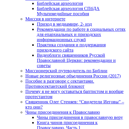
Библейская археология
Библейская археология СПбДА
Мультимедийные пособия
Миссия в интернете
Приход в медиамире, 2- изд
Рекомендации по работе в социальных сетях
для епархиальных и приходских
информационных служб
Практика создания и поддержания
приходского сайта
Видеоблоги священников Русской
Православной Церкви: рекомендации и
советы
Миссионерский путеводитель по Библии
Новые религиозные объединения России (2017)
Пособие в разговоре с сектантами.
Противосектантский блокнот
Почему я не могу оставаться баптистом и вообще
протестантом
Священник Олег Стеняев: “Свидетели Иеговы” –
кто они?
Чины присоединения к Православию
Чины присоединения в православную веру
Книга чинов присоединения к
Православию. Часть 1