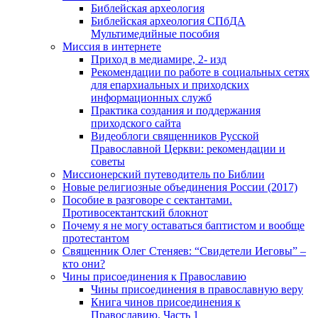
Библейская археология
Библейская археология СПбДА
Мультимедийные пособия
Миссия в интернете
Приход в медиамире, 2- изд
Рекомендации по работе в социальных сетях
для епархиальных и приходских
информационных служб
Практика создания и поддержания
приходского сайта
Видеоблоги священников Русской
Православной Церкви: рекомендации и
советы
Миссионерский путеводитель по Библии
Новые религиозные объединения России (2017)
Пособие в разговоре с сектантами.
Противосектантский блокнот
Почему я не могу оставаться баптистом и вообще
протестантом
Священник Олег Стеняев: “Свидетели Иеговы” –
кто они?
Чины присоединения к Православию
Чины присоединения в православную веру
Книга чинов присоединения к
Православию. Часть 1