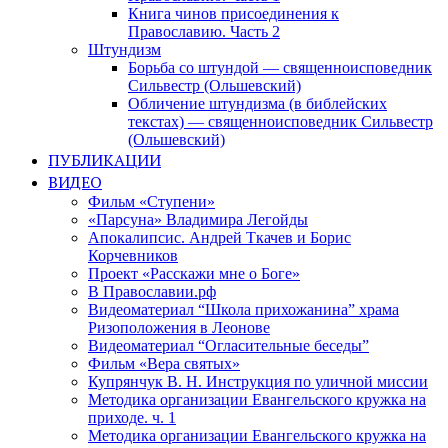
Книга чинов присоединения к
Православию. Часть 2
Штундизм
Борьба со штундой — священноисповедник
Сильвестр (Ольшевский)
Обличение штундизма (в библейских
текстах) — священноисповедник Сильвестр
(Ольшевский)
ПУБЛИКАЦИИ
ВИДЕО
Фильм «Ступени»
«Парсуна» Владимира Легойды
Апокалипсис. Андрей Ткачев и Борис
Корчевников
Проект «Расскажи мне о Боге»
В Православии.рф
Видеоматериал “Школа прихожанина” храма
Ризоположения в Леонове
Видеоматериал “Огласительные беседы”
Фильм «Вера святых»
Купрянчук В. Н. Инструкция по уличной миссии
Методика организации Евангельского кружка на
приходе. ч. 1
Методика организации Евангельского кружка на