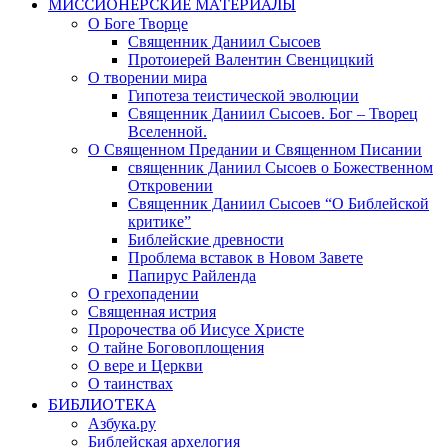
МИССИОНЕРСКИЕ МАТЕРИАЛЫ
О Боге Творце
Священник Даниил Сысоев
Протоиерей Валентин Свенцицкий
О творении мира
Гипотеза теистической эволюции
Священник Даниил Сысоев. Бог – Творец
Вселенной.
О Священном Предании и Священном Писании
священник Даниил Сысоев о Божественном
Откровении
Священник Даниил Сысоев “О Библейской
критике”
Библейские древности
Проблема вставок в Новом Завете
Папирус Райленда
О грехопадении
Священная истрия
Пророчества об Иисусе Христе
О тайне Боговоплощения
О вере и Церкви
О таинствах
БИБЛИОТЕКА
Азбука.ру
Библейская архелогия