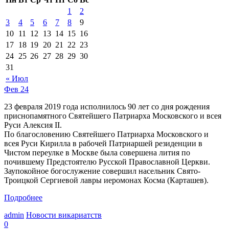
1
2
3
4
5
6
7
8
9
10
11
12
13
14
15
16
17
18
19
20
21
22
23
24
25
26
27
28
29
30
31
« Июл
Фев
24
23 февраля 2019 года исполнилось 90 лет со дня рождения
приснопамятного Святейшего Патриарха Московского и всея
Руси Алексия II.
По благословению Святейшего Патриарха Московского и
всея Руси Кирилла в рабочей Патриаршей резиденции в
Чистом переулке в Москве была совершена лития по
почившему Предстоятелю Русской Православной Церкви.
Заупокойное богослужение совершил насельник Свято-
Троицкой Сергиевой лавры иеромонах Косма (Карташев).
Подробнее
admin
Новости викариатств
0