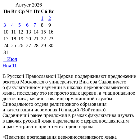
Август 2026
Пн
Вт
Ср
Чт
Пт
Сб
Вс
1
2
3
4
5
6
7
8
9
10
11
12
13
14
15
16
17
18
19
20
21
22
23
24
25
26
27
28
29
30
31
« Июл
Ноя
11
В Русской Православной Церкви поддерживают предложение
ректора Московского университета Виктора Садовничего
о факультативном изучении в школах церковнославянского
языка, поскольку это не просто язык церкви, а «национальное
достояние», заявил глава информационной службы
Синодального отдела религиозного образования
и катехизации иеромонах Геннадий (Войтишко).
Садовничий ранее предложил в рамках факультатива изучать
в школах русский язык параллельно с церковнославянским
и рассматривать при этом историю народа.
«Практика преподавания церковнославянского языка