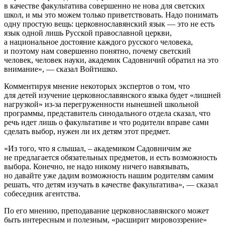
в качестве факультатива совершенно не нова для светских
школ, и мы это можем только приветствовать. Надо понимать
одну простую вещь: церковнославянский язык — это не есть
язык одной лишь Русской православной церкви,
а национальное достояние каждого русского человека,
и поэтому нам совершенно понятно, почему светский
человек, человек науки, академик Садовничий обратил на это
внимание», — сказал Войтишко.
Комментируя мнение некоторых экспертов о том, что
для детей изучение церковнославянского языка будет «лишней
нагрузкой» из-за перегруженности нынешней школьной
программы, представитель синодального отдела сказал, что
речь идет лишь о факультативе и что родители вправе сами
сделать выбор, нужен ли их детям этот предмет.
«Из того, что я слышал, – академиком Садовничим же
не предлагается обязательных предметов, и есть возможность
выбора. Конечно, не надо никому ничего навязывать,
но давайте уже дадим возможность нашим родителям самим
решать, что детям изучать в качестве факультатива», — сказал
собеседник агентства.
По его мнению, преподавание церковнославянского может
быть интересным и полезным, «расширит мировоззрение»