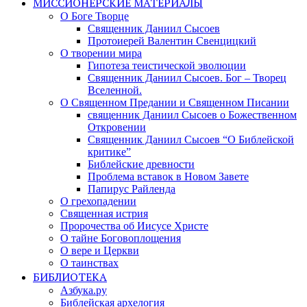
МИССИОНЕРСКИЕ МАТЕРИАЛЫ
О Боге Творце
Священник Даниил Сысоев
Протоиерей Валентин Свенцицкий
О творении мира
Гипотеза теистической эволюции
Священник Даниил Сысоев. Бог – Творец
Вселенной.
О Священном Предании и Священном Писании
священник Даниил Сысоев о Божественном
Откровении
Священник Даниил Сысоев “О Библейской
критике”
Библейские древности
Проблема вставок в Новом Завете
Папирус Райленда
О грехопадении
Священная истрия
Пророчества об Иисусе Христе
О тайне Боговоплощения
О вере и Церкви
О таинствах
БИБЛИОТЕКА
Азбука.ру
Библейская архелогия