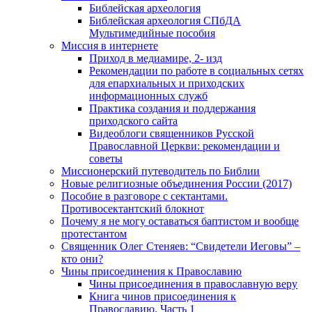
Библейская археология
Библейская археология СПбДА
Мультимедийные пособия
Миссия в интернете
Приход в медиамире, 2- изд
Рекомендации по работе в социальных сетях
для епархиальных и приходских
информационных служб
Практика создания и поддержания
приходского сайта
Видеоблоги священников Русской
Православной Церкви: рекомендации и
советы
Миссионерский путеводитель по Библии
Новые религиозные объединения России (2017)
Пособие в разговоре с сектантами.
Противосектантский блокнот
Почему я не могу оставаться баптистом и вообще
протестантом
Священник Олег Стеняев: “Свидетели Иеговы” –
кто они?
Чины присоединения к Православию
Чины присоединения в православную веру
Книга чинов присоединения к
Православию. Часть 1