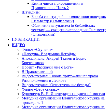
Книга чинов присоединения к
Православию. Часть 2
Штундизм
Борьба со штундой — священноисповедник
Сильвестр (Ольшевский)
Обличение штундизма (в библейских
текстах) — священноисповедник Сильвестр
(Ольшевский)
ПУБЛИКАЦИИ
ВИДЕО
Фильм «Ступени»
«Парсуна» Владимира Легойды
Апокалипсис. Андрей Ткачев и Борис
Корчевников
Проект «Расскажи мне о Боге»
В Православии.рф
Видеоматериал “Школа прихожанина” храма
Ризоположения в Леонове
Видеоматериал “Огласительные беседы”
Фильм «Вера святых»
Купрянчук В. Н. Инструкция по уличной миссии
Методика организации Евангельского кружка на
приходе. ч. 1
Методика организации Евангельского кружка на