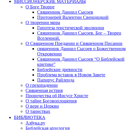
МИССИОНЕРСКИЕ МАТЕРИАЛЫ
О Боге Творце
Священник Даниил Сысоев
Протоиерей Валентин Свенцицкий
О творении мира
Гипотеза теистической эволюции
Священник Даниил Сысоев. Бог – Творец
Вселенной.
О Священном Предании и Священном Писании
священник Даниил Сысоев о Божественном
Откровении
Священник Даниил Сысоев “О Библейской
критике”
Библейские древности
Проблема вставок в Новом Завете
Папирус Райленда
О грехопадении
Священная истрия
Пророчества об Иисусе Христе
О тайне Боговоплощения
О вере и Церкви
О таинствах
БИБЛИОТЕКА
Азбука.ру
Библейская архелогия