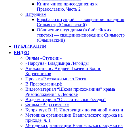
Книга чинов присоединения к
Православию. Часть 2
Штундизм
Борьба со штундой — священноисповедник
Сильвестр (Ольшевский)
Обличение штундизма (в библейских
текстах) — священноисповедник Сильвестр
(Ольшевский)
ПУБЛИКАЦИИ
ВИДЕО
Фильм «Ступени»
«Парсуна» Владимира Легойды
Апокалипсис. Андрей Ткачев и Борис
Корчевников
Проект «Расскажи мне о Боге»
В Православии.рф
Видеоматериал “Школа прихожанина” храма
Ризоположения в Леонове
Видеоматериал “Огласительные беседы”
Фильм «Вера святых»
Купрянчук В. Н. Инструкция по уличной миссии
Методика организации Евангельского кружка на
приходе. ч. 1
Методика организации Евангельского кружка на