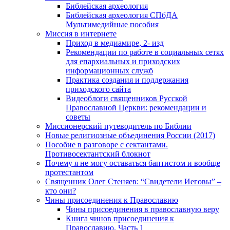
Библейская археология
Библейская археология СПбДА
Мультимедийные пособия
Миссия в интернете
Приход в медиамире, 2- изд
Рекомендации по работе в социальных сетях
для епархиальных и приходских
информационных служб
Практика создания и поддержания
приходского сайта
Видеоблоги священников Русской
Православной Церкви: рекомендации и
советы
Миссионерский путеводитель по Библии
Новые религиозные объединения России (2017)
Пособие в разговоре с сектантами.
Противосектантский блокнот
Почему я не могу оставаться баптистом и вообще
протестантом
Священник Олег Стеняев: “Свидетели Иеговы” –
кто они?
Чины присоединения к Православию
Чины присоединения в православную веру
Книга чинов присоединения к
Православию. Часть 1