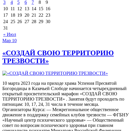
3
4
5
6
7
8
9
10
11
12
13
14
15
16
17
18
19
20
21
22
23
24
25
26
27
28
29
30
31
« Июл
Мар
10
«СОЗДАЙ СВОЮ ТЕРРИТОРИЮ
ТРЕЗВОСТИ»
10 марта 2023 года на приходе храма Успения Пресвятой
Богородицы в Казачьей Слободе начинается четырехдневный
открытый просветительский марафон «СОЗДАЙ СВОЮ
ТЕРРИТОРИЮ ТРЕЗВОСТИ» . Занятия будут проходить по
пятницам: 10, 17, 24, 31 числа в течение месяца.
Организаторы Курса: — Межрегиональное общественное
движение в поддержку семейных клубов трезвости — ФГБНУ
«Научный центр психического здоровья» — Общественный
совет по вопросам психического здоровья при главном
специалисте-психиатре Минздрава Российской Федерации —