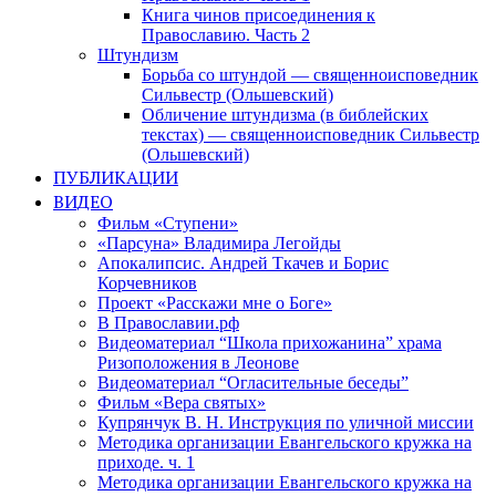
Книга чинов присоединения к
Православию. Часть 2
Штундизм
Борьба со штундой — священноисповедник
Сильвестр (Ольшевский)
Обличение штундизма (в библейских
текстах) — священноисповедник Сильвестр
(Ольшевский)
ПУБЛИКАЦИИ
ВИДЕО
Фильм «Ступени»
«Парсуна» Владимира Легойды
Апокалипсис. Андрей Ткачев и Борис
Корчевников
Проект «Расскажи мне о Боге»
В Православии.рф
Видеоматериал “Школа прихожанина” храма
Ризоположения в Леонове
Видеоматериал “Огласительные беседы”
Фильм «Вера святых»
Купрянчук В. Н. Инструкция по уличной миссии
Методика организации Евангельского кружка на
приходе. ч. 1
Методика организации Евангельского кружка на