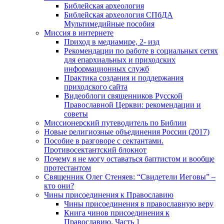
Библейская археология
Библейская археология СПбДА
Мультимедийные пособия
Миссия в интернете
Приход в медиамире, 2- изд
Рекомендации по работе в социальных сетях
для епархиальных и приходских
информационных служб
Практика создания и поддержания
приходского сайта
Видеоблоги священников Русской
Православной Церкви: рекомендации и
советы
Миссионерский путеводитель по Библии
Новые религиозные объединения России (2017)
Пособие в разговоре с сектантами.
Противосектантский блокнот
Почему я не могу оставаться баптистом и вообще
протестантом
Священник Олег Стеняев: “Свидетели Иеговы” –
кто они?
Чины присоединения к Православию
Чины присоединения в православную веру
Книга чинов присоединения к
Православию. Часть 1