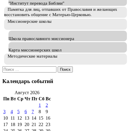
"Институт перевода Библии"
Памятка для лиц, отпавших от Православия и желающих
восстановить общение с Матерью-Церковью.
Миссионерские школы
Школа православного миссионера
Карта миссионерских школ
Методические материалы
Искать:
Календарь событий
Август 2026
Пн
Вт
Ср
Чт
Пт
Сб
Вс
1
2
3
4
5
6
7
8
9
10
11
12
13
14
15
16
17
18
19
20
21
22
23
24
25
26
27
28
29
30