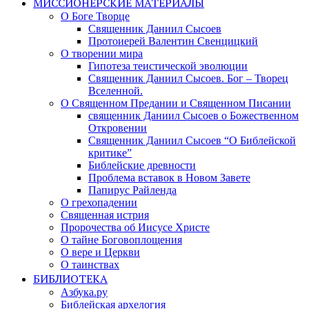
МИССИОНЕРСКИЕ МАТЕРИАЛЫ
О Боге Творце
Священник Даниил Сысоев
Протоиерей Валентин Свенцицкий
О творении мира
Гипотеза теистической эволюции
Священник Даниил Сысоев. Бог – Творец
Вселенной.
О Священном Предании и Священном Писании
священник Даниил Сысоев о Божественном
Откровении
Священник Даниил Сысоев “О Библейской
критике”
Библейские древности
Проблема вставок в Новом Завете
Папирус Райленда
О грехопадении
Священная истрия
Пророчества об Иисусе Христе
О тайне Боговоплощения
О вере и Церкви
О таинствах
БИБЛИОТЕКА
Азбука.ру
Библейская архелогия