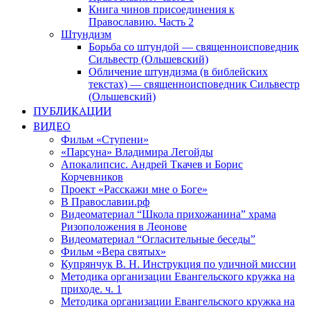
Книга чинов присоединения к
Православию. Часть 2
Штундизм
Борьба со штундой — священноисповедник
Сильвестр (Ольшевский)
Обличение штундизма (в библейских
текстах) — священноисповедник Сильвестр
(Ольшевский)
ПУБЛИКАЦИИ
ВИДЕО
Фильм «Ступени»
«Парсуна» Владимира Легойды
Апокалипсис. Андрей Ткачев и Борис
Корчевников
Проект «Расскажи мне о Боге»
В Православии.рф
Видеоматериал “Школа прихожанина” храма
Ризоположения в Леонове
Видеоматериал “Огласительные беседы”
Фильм «Вера святых»
Купрянчук В. Н. Инструкция по уличной миссии
Методика организации Евангельского кружка на
приходе. ч. 1
Методика организации Евангельского кружка на