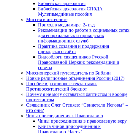
Библейская археология
Библейская археология СПбДА
Мультимедийные пособия
Миссия в интернете
Приход в медиамире, 2- изд
Рекомендации по работе в социальных сетях
для епархиальных и приходских
информационных служб
Практика создания и поддержания
приходского сайта
Видеоблоги священников Русской
Православной Церкви: рекомендации и
советы
Миссионерский путеводитель по Библии
Новые религиозные объединения России (2017)
Пособие в разговоре с сектантами.
Противосектантский блокнот
Почему я не могу оставаться баптистом и вообще
протестантом
Священник Олег Стеняев: “Свидетели Иеговы” –
кто они?
Чины присоединения к Православию
Чины присоединения в православную веру
Книга чинов присоединения к
Православию. Часть 1