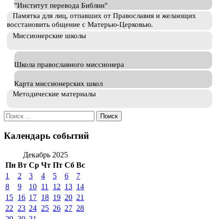
"Институт перевода Библии"
Памятка для лиц, отпавших от Православия и желающих
восстановить общение с Матерью-Церковью.
Миссионерские школы
Школа православного миссионера
Карта миссионерских школ
Методические материалы
Искать:
Календарь событий
Декабрь 2025
Пн
Вт
Ср
Чт
Пт
Сб
Вс
1
2
3
4
5
6
7
8
9
10
11
12
13
14
15
16
17
18
19
20
21
22
23
24
25
26
27
28
29
30
31