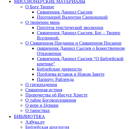
МИССИОНЕРСКИЕ МАТЕРИАЛЫ
О Боге Творце
Священник Даниил Сысоев
Протоиерей Валентин Свенцицкий
О творении мира
Гипотеза теистической эволюции
Священник Даниил Сысоев. Бог – Творец
Вселенной.
О Священном Предании и Священном Писании
священник Даниил Сысоев о Божественном
Откровении
Священник Даниил Сысоев “О Библейской
критике”
Библейские древности
Проблема вставок в Новом Завете
Папирус Райленда
О грехопадении
Священная истрия
Пророчества об Иисусе Христе
О тайне Боговоплощения
О вере и Церкви
О таинствах
БИБЛИОТЕКА
Азбука.ру
Библейская архелогия