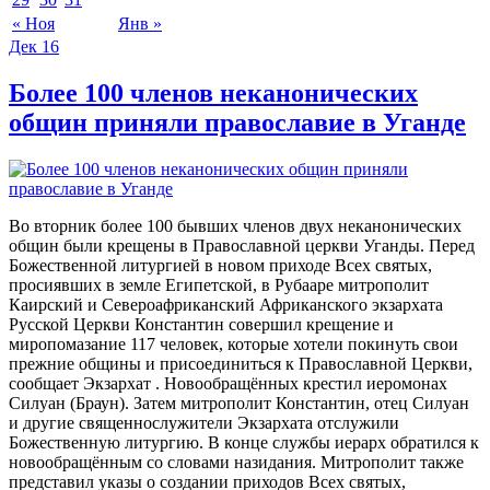
« Ноя
Янв »
Дек
16
Более 100 членов неканонических
общин приняли православие в Уганде
Во вторник более 100 бывших членов двух неканонических
общин были крещены в Православной церкви Уганды. Перед
Божественной литургией в новом приходе Всех святых,
просиявших в земле Египетской, в Рубааре митрополит
Каирский и Североафриканский Африканского экзархата
Русской Церкви Константин совершил крещение и
миропомазание 117 человек, которые хотели покинуть свои
прежние общины и присоединиться к Православной Церкви,
сообщает Экзархат . Новообращённых крестил иеромонах
Силуан (Браун). Затем митрополит Константин, отец Силуан
и другие священнослужители Экзархата отслужили
Божественную литургию. В конце службы иерарх обратился к
новообращённым со словами назидания. Митрополит также
представил указы о создании приходов Всех святых,