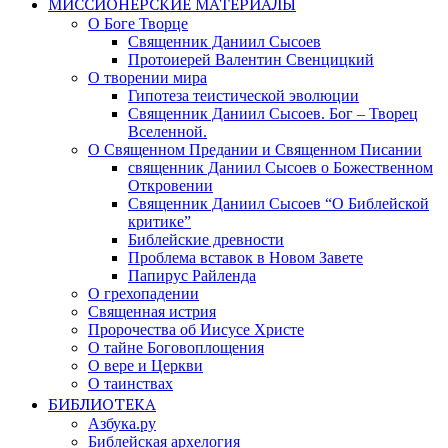
МИССИОНЕРСКИЕ МАТЕРИАЛЫ
О Боге Творце
Священник Даниил Сысоев
Протоиерей Валентин Свенцицкий
О творении мира
Гипотеза теистической эволюции
Священник Даниил Сысоев. Бог – Творец
Вселенной.
О Священном Предании и Священном Писании
священник Даниил Сысоев о Божественном
Откровении
Священник Даниил Сысоев “О Библейской
критике”
Библейские древности
Проблема вставок в Новом Завете
Папирус Райленда
О грехопадении
Священная истрия
Пророчества об Иисусе Христе
О тайне Боговоплощения
О вере и Церкви
О таинствах
БИБЛИОТЕКА
Азбука.ру
Библейская архелогия