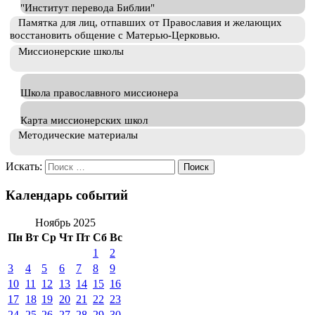
"Институт перевода Библии"
Памятка для лиц, отпавших от Православия и желающих
восстановить общение с Матерью-Церковью.
Миссионерские школы
Школа православного миссионера
Карта миссионерских школ
Методические материалы
Искать:
Календарь событий
Ноябрь 2025
Пн
Вт
Ср
Чт
Пт
Сб
Вс
1
2
3
4
5
6
7
8
9
10
11
12
13
14
15
16
17
18
19
20
21
22
23
24
25
26
27
28
29
30