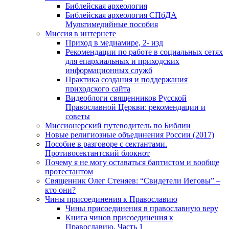
Библейская археология
Библейская археология СПбДА
Мультимедийные пособия
Миссия в интернете
Приход в медиамире, 2- изд
Рекомендации по работе в социальных сетях
для епархиальных и приходских
информационных служб
Практика создания и поддержания
приходского сайта
Видеоблоги священников Русской
Православной Церкви: рекомендации и
советы
Миссионерский путеводитель по Библии
Новые религиозные объединения России (2017)
Пособие в разговоре с сектантами.
Противосектантский блокнот
Почему я не могу оставаться баптистом и вообще
протестантом
Священник Олег Стеняев: “Свидетели Иеговы” –
кто они?
Чины присоединения к Православию
Чины присоединения в православную веру
Книга чинов присоединения к
Православию. Часть 1