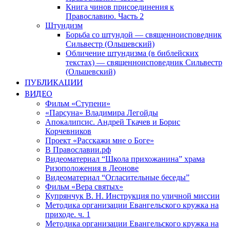
Книга чинов присоединения к
Православию. Часть 2
Штундизм
Борьба со штундой — священноисповедник
Сильвестр (Ольшевский)
Обличение штундизма (в библейских
текстах) — священноисповедник Сильвестр
(Ольшевский)
ПУБЛИКАЦИИ
ВИДЕО
Фильм «Ступени»
«Парсуна» Владимира Легойды
Апокалипсис. Андрей Ткачев и Борис
Корчевников
Проект «Расскажи мне о Боге»
В Православии.рф
Видеоматериал “Школа прихожанина” храма
Ризоположения в Леонове
Видеоматериал “Огласительные беседы”
Фильм «Вера святых»
Купрянчук В. Н. Инструкция по уличной миссии
Методика организации Евангельского кружка на
приходе. ч. 1
Методика организации Евангельского кружка на