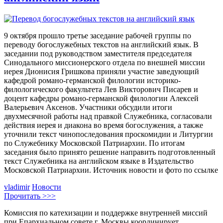
9 октября прошло третье заседание рабочей группы по
переводу богослужебных текстов на английский язык. В
заседании под руководством заместителя председателя
Синодального миссионерского отдела по внешней миссии
иерея Дионисия Гришкова приняли участие заведующий
кафедрой романо-германской филологии историко-
филологического факультета Лев Викторович Писарев и
доцент кафедры романо-германской филологии Алексей
Валерьевич Аксенов. Участники обсудили итоги
двухмесячной работы над правкой Служебника, согласовали
действия иерея и диакона во время богослужения, а также
уточнили текст чинопоследования проскомидии и Литургии
по Служебнику Московской Патриархии. По итогам
заседания было принято решение направить подготовленный
текст Служебника на английском языке в Издательство
Московской Патриархии. Источник новости и фото по ссылке
vladimir
Новости
Прочитать >>>
Комиссия по катехизации и поддержке внутренней миссий
при Епархиальном совете г. Москвы координирует