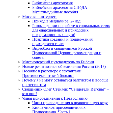
Библейская археология
Библейская археология СПбДА
Мультимедийные пособия
Миссия в интернете
Приход в медиамире, 2- изд
Рекомендации по работе в социальных сетях
для епархиальных и приходских
информационных служб
Практика создания и поддержания
приходского сайта
Видеоблоги священников Русской
Православной Церкви: рекомендации и
советы
Миссионерский путеводитель по Библии
Новые религиозные объединения России (2017)
Пособие в разговоре с сектантами.
Противосектантский блокнот
Почему я не могу оставаться баптистом и вообще
протестантом
Священник Олег Стеняев: “Свидетели Иеговы” –
кто они?
Чины присоединения к Православию
Чины присоединения в православную веру
Книга чинов присоединения к
Православию. Часть 1