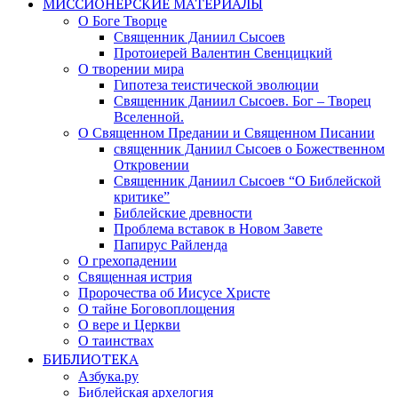
МИССИОНЕРСКИЕ МАТЕРИАЛЫ
О Боге Творце
Священник Даниил Сысоев
Протоиерей Валентин Свенцицкий
О творении мира
Гипотеза теистической эволюции
Священник Даниил Сысоев. Бог – Творец
Вселенной.
О Священном Предании и Священном Писании
священник Даниил Сысоев о Божественном
Откровении
Священник Даниил Сысоев “О Библейской
критике”
Библейские древности
Проблема вставок в Новом Завете
Папирус Райленда
О грехопадении
Священная истрия
Пророчества об Иисусе Христе
О тайне Боговоплощения
О вере и Церкви
О таинствах
БИБЛИОТЕКА
Азбука.ру
Библейская архелогия