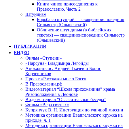
Книга чинов присоединения к
Православию. Часть 2
Штундизм
Борьба со штундой — священноисповедник
Сильвестр (Ольшевский)
Обличение штундизма (в библейских
текстах) — священноисповедник Сильвестр
(Ольшевский)
ПУБЛИКАЦИИ
ВИДЕО
Фильм «Ступени»
«Парсуна» Владимира Легойды
Апокалипсис. Андрей Ткачев и Борис
Корчевников
Проект «Расскажи мне о Боге»
В Православии.рф
Видеоматериал “Школа прихожанина” храма
Ризоположения в Леонове
Видеоматериал “Огласительные беседы”
Фильм «Вера святых»
Купрянчук В. Н. Инструкция по уличной миссии
Методика организации Евангельского кружка на
приходе. ч. 1
Методика организации Евангельского кружка на