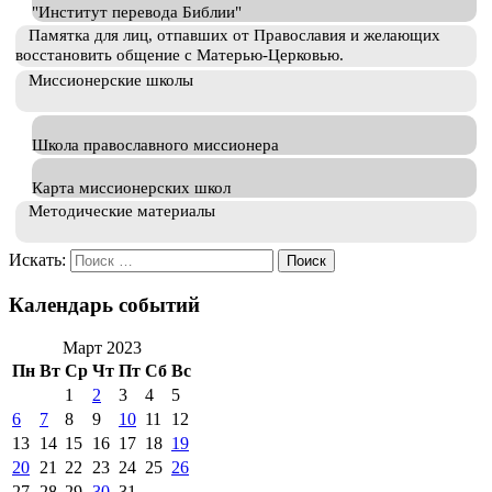
"Институт перевода Библии"
Памятка для лиц, отпавших от Православия и желающих
восстановить общение с Матерью-Церковью.
Миссионерские школы
Школа православного миссионера
Карта миссионерских школ
Методические материалы
Искать:
Календарь событий
Март 2023
Пн
Вт
Ср
Чт
Пт
Сб
Вс
1
2
3
4
5
6
7
8
9
10
11
12
13
14
15
16
17
18
19
20
21
22
23
24
25
26
27
28
29
30
31