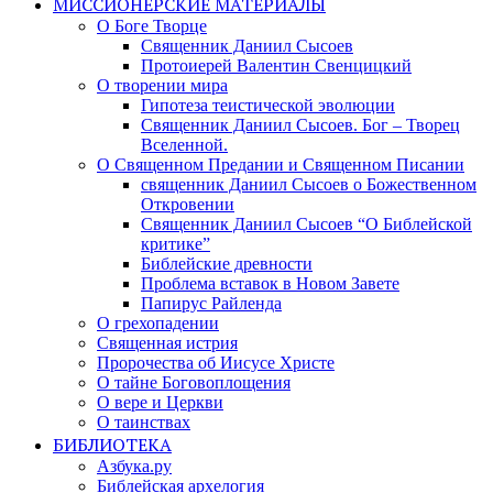
МИССИОНЕРСКИЕ МАТЕРИАЛЫ
О Боге Творце
Священник Даниил Сысоев
Протоиерей Валентин Свенцицкий
О творении мира
Гипотеза теистической эволюции
Священник Даниил Сысоев. Бог – Творец
Вселенной.
О Священном Предании и Священном Писании
священник Даниил Сысоев о Божественном
Откровении
Священник Даниил Сысоев “О Библейской
критике”
Библейские древности
Проблема вставок в Новом Завете
Папирус Райленда
О грехопадении
Священная истрия
Пророчества об Иисусе Христе
О тайне Боговоплощения
О вере и Церкви
О таинствах
БИБЛИОТЕКА
Азбука.ру
Библейская архелогия