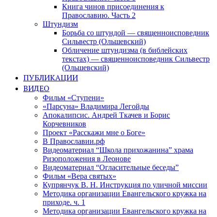
Книга чинов присоединения к
Православию. Часть 2
Штундизм
Борьба со штундой — священноисповедник
Сильвестр (Ольшевский)
Обличение штундизма (в библейских
текстах) — священноисповедник Сильвестр
(Ольшевский)
ПУБЛИКАЦИИ
ВИДЕО
Фильм «Ступени»
«Парсуна» Владимира Легойды
Апокалипсис. Андрей Ткачев и Борис
Корчевников
Проект «Расскажи мне о Боге»
В Православии.рф
Видеоматериал “Школа прихожанина” храма
Ризоположения в Леонове
Видеоматериал “Огласительные беседы”
Фильм «Вера святых»
Купрянчук В. Н. Инструкция по уличной миссии
Методика организации Евангельского кружка на
приходе. ч. 1
Методика организации Евангельского кружка на