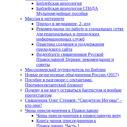
Библейская археология
Библейская археология СПбДА
Мультимедийные пособия
Миссия в интернете
Приход в медиамире, 2- изд
Рекомендации по работе в социальных сетях
для епархиальных и приходских
информационных служб
Практика создания и поддержания
приходского сайта
Видеоблоги священников Русской
Православной Церкви: рекомендации и
советы
Миссионерский путеводитель по Библии
Новые религиозные объединения России (2017)
Пособие в разговоре с сектантами.
Противосектантский блокнот
Почему я не могу оставаться баптистом и вообще
протестантом
Священник Олег Стеняев: “Свидетели Иеговы” –
кто они?
Чины присоединения к Православию
Чины присоединения в православную веру
Книга чинов присоединения к
Православию. Часть 1