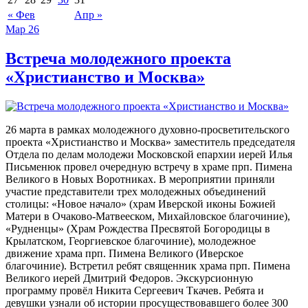
« Фев
Апр »
Мар
26
Встреча молодежного проекта
«Христианство и Москва»
26 марта в рамках молодежного духовно-просветительского
проекта «Христианство и Москва» заместитель председателя
Отдела по делам молодежи Московской епархии иерей Илья
Письменюк провел очередную встречу в храме прп. Пимена
Великого в Новых Воротниках. В мероприятии приняли
участие представители трех молодежных объединений
столицы: «Новое начало» (храм Иверской иконы Божией
Матери в Очаково-Матвееском, Михайловское благочиние),
«Рудненцы» (Храм Рождества Пресвятой Богородицы в
Крылатском, Георгиевское благочиние), молодежное
движение храма прп. Пимена Великого (Иверское
благочиние). Встретил ребят священник храма прп. Пимена
Великого иерей Дмитрий Федоров. Экскурсионную
программу провёл Никита Сергеевич Ткачев. Ребята и
девушки узнали об истории просуществовавшего более 300