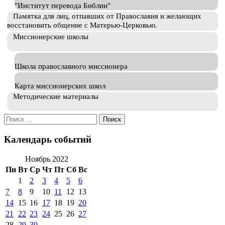
"Институт перевода Библии"
Памятка для лиц, отпавших от Православия и желающих
восстановить общение с Матерью-Церковью.
Миссионерские школы
Школа православного миссионера
Карта миссионерских школ
Методические материалы
Искать:
Календарь событий
Ноябрь 2022
Пн
Вт
Ср
Чт
Пт
Сб
Вс
1
2
3
4
5
6
7
8
9
10
11
12
13
14
15
16
17
18
19
20
21
22
23
24
25
26
27
28
29
30