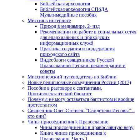
Библейская археология
Библейская археология СПбДА
Мультимедийные пособия
Миссия в интернете
Приход в медиамире, 2- изд
Рекомендации по работе в социальных сетях
для епархиальных и приходских
информационных служб
Практика создания и поддержания
приходского сайта
Видеоблоги священников Русской
Православной Церкви: рекомендации и
советы
Миссионерский путеводитель по Библии
Новые религиозные объединения России (2017)
Пособие в разговоре с сектантами.
Противосектантский блокнот
Почему я не могу оставаться баптистом и вообще
протестантом
Священник Олег Стеняев: “Свидетели Иеговы” –
кто они?
Чины присоединения к Православию
Чины присоединения в православную веру
Книга чинов присоединения к
Православию. Часть 1