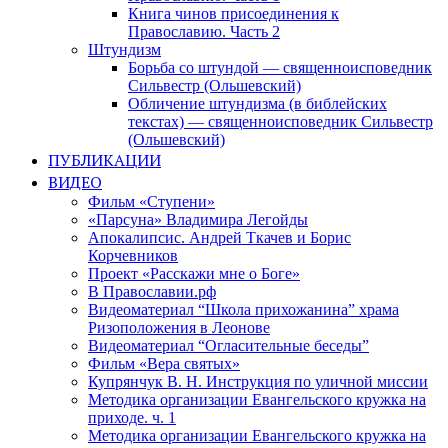
Книга чинов присоединения к
Православию. Часть 2
Штундизм
Борьба со штундой — священноисповедник
Сильвестр (Ольшевский)
Обличение штундизма (в библейских
текстах) — священноисповедник Сильвестр
(Ольшевский)
ПУБЛИКАЦИИ
ВИДЕО
Фильм «Ступени»
«Парсуна» Владимира Легойды
Апокалипсис. Андрей Ткачев и Борис
Корчевников
Проект «Расскажи мне о Боге»
В Православии.рф
Видеоматериал “Школа прихожанина” храма
Ризоположения в Леонове
Видеоматериал “Огласительные беседы”
Фильм «Вера святых»
Купрянчук В. Н. Инструкция по уличной миссии
Методика организации Евангельского кружка на
приходе. ч. 1
Методика организации Евангельского кружка на