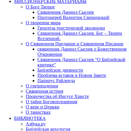
МИССИОНЕРСКИЕ МАТЕРИАЛЫ
О Боге Творце
Священник Даниил Сысоев
Протоиерей Валентин Свенцицкий
О творении мира
Гипотеза теистической эволюции
Священник Даниил Сысоев. Бог – Творец
Вселенной.
О Священном Предании и Священном Писании
священник Даниил Сысоев о Божественном
Откровении
Священник Даниил Сысоев “О Библейской
критике”
Библейские древности
Проблема вставок в Новом Завете
Папирус Райленда
О грехопадении
Священная истрия
Пророчества об Иисусе Христе
О тайне Боговоплощения
О вере и Церкви
О таинствах
БИБЛИОТЕКА
Азбука.ру
Библейская архелогия