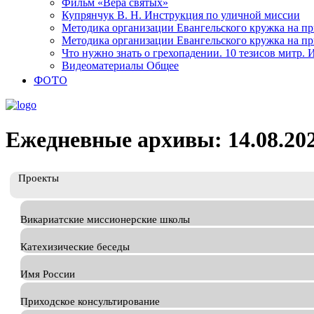
Фильм «Вера святых»
Купрянчук В. Н. Инструкция по уличной миссии
Методика организации Евангельского кружка на при
Методика организации Евангельского кружка на при
Что нужно знать о грехопадении. 10 тезисов митр.
Видеоматериалы Общее
ФОТО
Ежедневные архивы: 14.08.20
Проекты
Викариатские миссионерские школы
Катехизические беседы
Имя России
Приходское консультирование