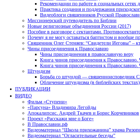
Рекомендации по работе в социальных сетях
Практика создания и поддержания приходског
Видеоблоги священников Русской Православн
Миссионерский путеводитель по Библии
Новые религиозные объединения России (2017)
Пособие в разговоре с сектантами. Противосектант
Почему я не могу оставаться баптистом и вообще п
Священник Олег Стеняев: “Свидетели Иеговы” – к
Чины присоединения к Православию
Чины присоединения в православную веру
Книга чинов присоединения к Православию. 
Книга чинов присоединения к Православию. 
Штундизм
Борьба со штундой — священноисповедник С
Обличение штундизма (в библейских текстах
ПУБЛИКАЦИИ
ВИДЕО
Фильм «Ступени»
«Парсуна» Владимира Легойды
Апокалипсис. Андрей Ткачев и Борис Корчевников
Проект «Расскажи мне о Боге»
В Православии.рф
Видеоматериал “Школа прихожанина” храма Ризоп
Видеоматериал “Огласительные беседы”