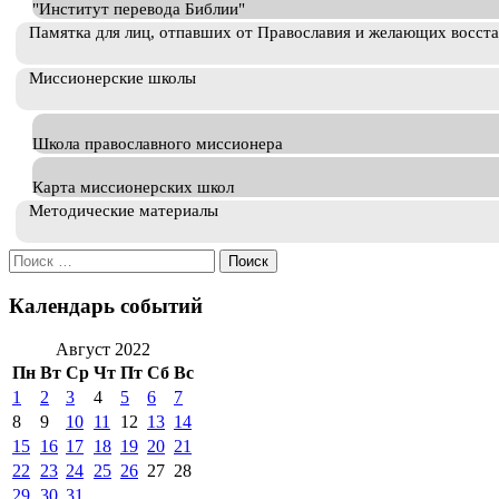
"Институт перевода Библии"
Памятка для лиц, отпавших от Православия и желающих восст
Миссионерские школы
Школа православного миссионера
Карта миссионерских школ
Методические материалы
Искать:
Календарь событий
Август 2022
Пн
Вт
Ср
Чт
Пт
Сб
Вс
1
2
3
4
5
6
7
8
9
10
11
12
13
14
15
16
17
18
19
20
21
22
23
24
25
26
27
28
29
30
31