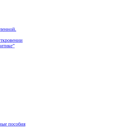
ленной.
Откровении
итике”
ные пособия