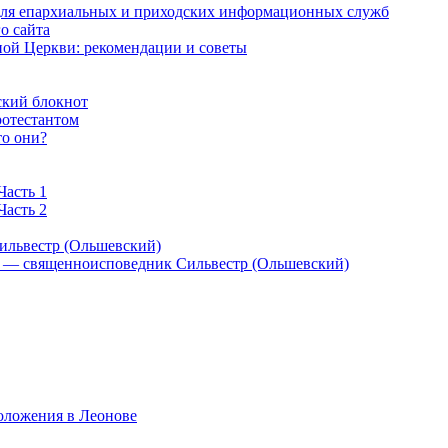
 для епархиальных и приходских информационных служб
о сайта
ой Церкви: рекомендации и советы
ский блокнот
ротестантом
то они?
Часть 1
Часть 2
ильвестр (Ольшевский)
) — священноисповедник Сильвестр (Ольшевский)
оложения в Леонове