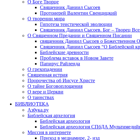
О Боге Творце
Священник Даниил Сысоев
Протоиерей Валентин Свенцицкий
О творении мира
Гипотеза теистической эволюции
Священник Даниил Сысоев. Бог – Творец Все
О Священном Предании и Священном Писании
священник Даниил Сысоев о Божественном 
Священник Даниил Сысоев “О Библейской кр
Библейские древности
Проблема вставок в Новом Завете
Папирус Райленда
О грехопадении
Священная истрия
Пророчества об Иисусе Христе
О тайне Боговоплощения
О вере и Церкви
О таинствах
БИБЛИОТЕКА
Азбука.ру
Библейская архелогия
Библейская археология
Библейская археология СПбДА Мультимедий
Миссия в интернете
Приход в медиамире, 2- изд