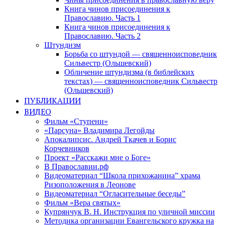
Книга чинов присоединения к
Православию. Часть 1
Книга чинов присоединения к
Православию. Часть 2
Штундизм
Борьба со штундой — священноисповедник
Сильвестр (Ольшевский)
Обличение штундизма (в библейских
текстах) — священноисповедник Сильвестр
(Ольшевский)
ПУБЛИКАЦИИ
ВИДЕО
Фильм «Ступени»
«Парсуна» Владимира Легойды
Апокалипсис. Андрей Ткачев и Борис
Корчевников
Проект «Расскажи мне о Боге»
В Православии.рф
Видеоматериал “Школа прихожанина” храма
Ризоположения в Леонове
Видеоматериал “Огласительные беседы”
Фильм «Вера святых»
Купрянчук В. Н. Инструкция по уличной миссии
Методика организации Евангельского кружка на