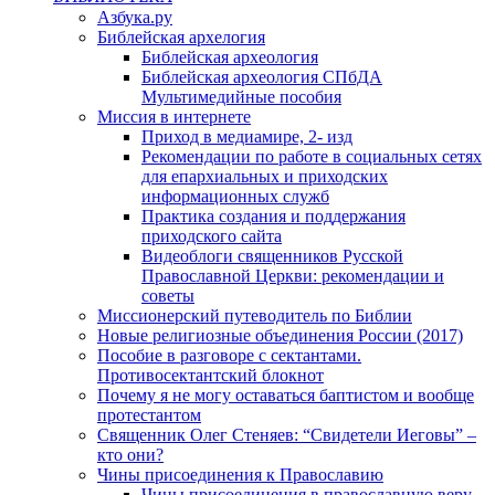
Азбука.ру
Библейская архелогия
Библейская археология
Библейская археология СПбДА
Мультимедийные пособия
Миссия в интернете
Приход в медиамире, 2- изд
Рекомендации по работе в социальных сетях
для епархиальных и приходских
информационных служб
Практика создания и поддержания
приходского сайта
Видеоблоги священников Русской
Православной Церкви: рекомендации и
советы
Миссионерский путеводитель по Библии
Новые религиозные объединения России (2017)
Пособие в разговоре с сектантами.
Противосектантский блокнот
Почему я не могу оставаться баптистом и вообще
протестантом
Священник Олег Стеняев: “Свидетели Иеговы” –
кто они?
Чины присоединения к Православию
Чины присоединения в православную веру