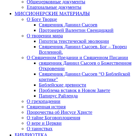
Общецерковные документы
Епархиальные документы
МИССИОНЕРСКИЕ МАТЕРИАЛЫ
О Боге Творце
Священник Даниил Сысоев
Протоиерей Валентин Свенцицкий
О творении мира
Гипотеза теистической эволюции
Священник Даниил Сысоев. Бог – Творец
Вселенной.
О Священном Предании и Священном Писании
священник Даниил Сысоев о Божественном
Откровении
Священник Даниил Сысоев “О Библейской
критике”
Библейские древности
Проблема вставок в Новом Завете
Папирус Райленда
О грехопадении
Священная истрия
Пророчества об Иисусе Христе
О тайне Боговоплощения
О вере и Церкви
О таинствах
БИБЛИОТЕКА