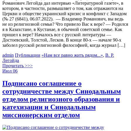
Романович Легойда дал интервью «Литературной газете», в
котором, в частности, размышляет о том, как отражаются на
Церкви и обществе украинский кризис и конфликт с Западом
(№ 27 (6841), 06.07.2022). — Владимир Романович, вы ведь
не из религиозной семьи? Что привело Вас к вере? — Родился
я в Казахстане, в Кустанае, в обычной советской семье. Как
пришел к вере? Началось все с русской литературы —
Достоевский, Толстой, Лесков. В конце 80-х — начале 90-х
заболел русской религиозной философией, когда журнал […]
admin
Публикации
«Нам все равно жить рядом...»
,
В. Р.
Легойда
Прочитать >>>
Июл
06
Подписано соглашение о
сотрудничестве между Синодальным
отделом религиозного образования и
катехизации и Синодальным
миссионерским отделом