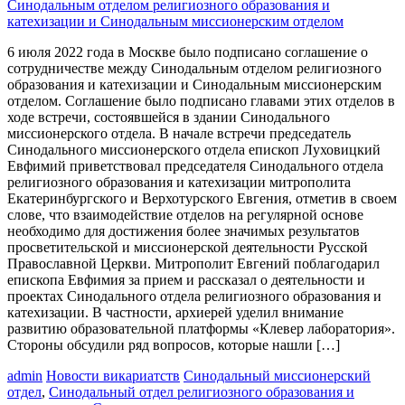
6 июля 2022 года в Москве было подписано соглашение о
сотрудничестве между Синодальным отделом религиозного
образования и катехизации и Синодальным миссионерским
отделом. Соглашение было подписано главами этих отделов в
ходе встречи, состоявшейся в здании Синодального
миссионерского отдела. В начале встречи председатель
Синодального миссионерского отдела епископ Луховицкий
Евфимий приветствовал председателя Синодального отдела
религиозного образования и катехизации митрополита
Екатеринбургского и Верхотурского Евгения, отметив в своем
слове, что взаимодействие отделов на регулярной основе
необходимо для достижения более значимых результатов
просветительской и миссионерской деятельности Русской
Православной Церкви. Митрополит Евгений поблагодарил
епископа Евфимия за прием и рассказал о деятельности и
проектах Синодального отдела религиозного образования и
катехизации. В частности, архиерей уделил внимание
развитию образовательной платформы «Клевер лаборатория».
Стороны обсудили ряд вопросов, которые нашли […]
admin
Новости викариатств
Синодальный миссионерский
отдел
,
Синодальный отдел религиозного образования и