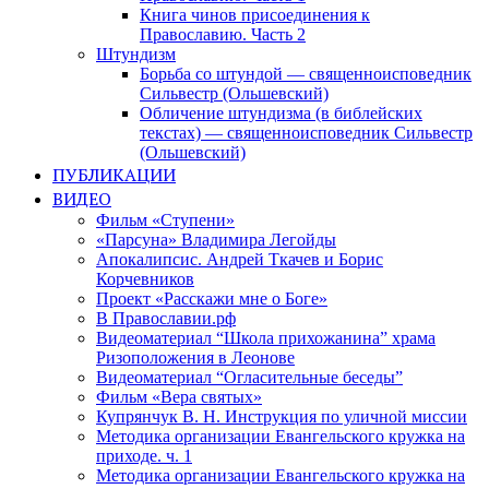
Книга чинов присоединения к
Православию. Часть 2
Штундизм
Борьба со штундой — священноисповедник
Сильвестр (Ольшевский)
Обличение штундизма (в библейских
текстах) — священноисповедник Сильвестр
(Ольшевский)
ПУБЛИКАЦИИ
ВИДЕО
Фильм «Ступени»
«Парсуна» Владимира Легойды
Апокалипсис. Андрей Ткачев и Борис
Корчевников
Проект «Расскажи мне о Боге»
В Православии.рф
Видеоматериал “Школа прихожанина” храма
Ризоположения в Леонове
Видеоматериал “Огласительные беседы”
Фильм «Вера святых»
Купрянчук В. Н. Инструкция по уличной миссии
Методика организации Евангельского кружка на
приходе. ч. 1
Методика организации Евангельского кружка на