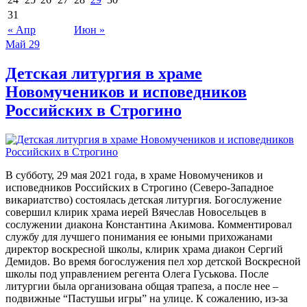
31
« Апр
Июн »
Май
29
Детская литургия в храме
Новомучеников и исповедников
Российских в Строгино
В субботу, 29 мая 2021 года, в храме Новомучеников и
исповедников Российских в Строгино (Северо-Западное
викариатство) состоялась детская литургия. Богослужение
совершил клирик храма иерей Вячеслав Новосельцев в
сослужении диакона Константина Акимова. Комментировал
службу для лучшего понимания ее юными прихожанами
директор воскресной школы, клирик храма диакон Сергий
Демидов. Во время богослужения пел хор детской Воскресной
школы под управлением регента Олега Гуськова. После
литургии была организована общая трапеза, а после нее –
подвижные “Пастушьи игры” на улице. К сожалению, из-за