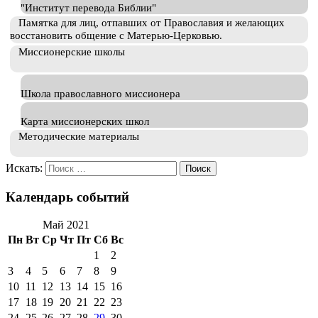
"Институт перевода Библии"
Памятка для лиц, отпавших от Православия и желающих
восстановить общение с Матерью-Церковью.
Миссионерские школы
Школа православного миссионера
Карта миссионерских школ
Методические материалы
Искать:
Календарь событий
Май 2021
Пн
Вт
Ср
Чт
Пт
Сб
Вс
1
2
3
4
5
6
7
8
9
10
11
12
13
14
15
16
17
18
19
20
21
22
23
24
25
26
27
28
29
30