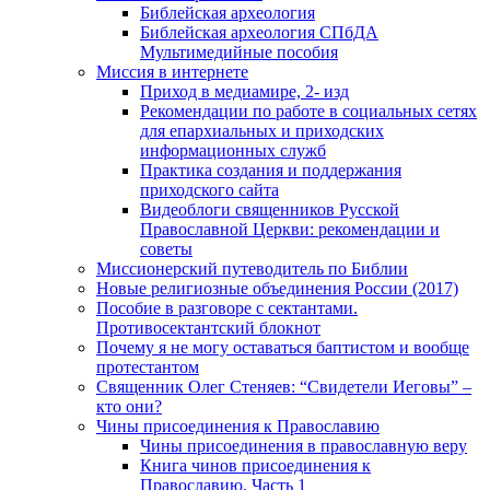
Библейская археология
Библейская археология СПбДА
Мультимедийные пособия
Миссия в интернете
Приход в медиамире, 2- изд
Рекомендации по работе в социальных сетях
для епархиальных и приходских
информационных служб
Практика создания и поддержания
приходского сайта
Видеоблоги священников Русской
Православной Церкви: рекомендации и
советы
Миссионерский путеводитель по Библии
Новые религиозные объединения России (2017)
Пособие в разговоре с сектантами.
Противосектантский блокнот
Почему я не могу оставаться баптистом и вообще
протестантом
Священник Олег Стеняев: “Свидетели Иеговы” –
кто они?
Чины присоединения к Православию
Чины присоединения в православную веру
Книга чинов присоединения к
Православию. Часть 1