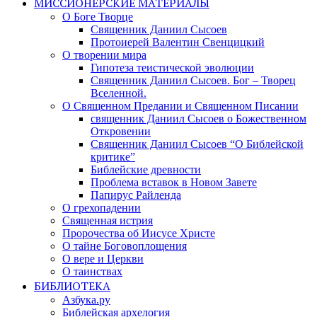
МИССИОНЕРСКИЕ МАТЕРИАЛЫ
О Боге Творце
Священник Даниил Сысоев
Протоиерей Валентин Свенцицкий
О творении мира
Гипотеза теистической эволюции
Священник Даниил Сысоев. Бог – Творец
Вселенной.
О Священном Предании и Священном Писании
священник Даниил Сысоев о Божественном
Откровении
Священник Даниил Сысоев “О Библейской
критике”
Библейские древности
Проблема вставок в Новом Завете
Папирус Райленда
О грехопадении
Священная истрия
Пророчества об Иисусе Христе
О тайне Боговоплощения
О вере и Церкви
О таинствах
БИБЛИОТЕКА
Азбука.ру
Библейская архелогия