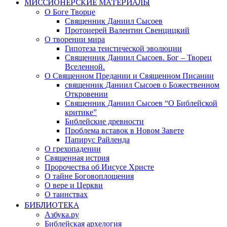
МИССИОНЕРСКИЕ МАТЕРИАЛЫ
О Боге Творце
Священник Даниил Сысоев
Протоиерей Валентин Свенцицкий
О творении мира
Гипотеза теистической эволюции
Священник Даниил Сысоев. Бог – Творец
Вселенной.
О Священном Предании и Священном Писании
священник Даниил Сысоев о Божественном
Откровении
Священник Даниил Сысоев “О Библейской
критике”
Библейские древности
Проблема вставок в Новом Завете
Папирус Райленда
О грехопадении
Священная истрия
Пророчества об Иисусе Христе
О тайне Боговоплощения
О вере и Церкви
О таинствах
БИБЛИОТЕКА
Азбука.ру
Библейская архелогия