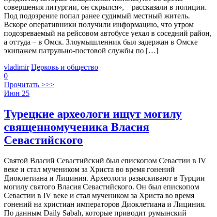
совершения литургии, он скрылся», – рассказали в полиции.
Под подозрение попал ранее судимый местный житель.
Вскоре оперативники получили информацию, что утром
подозреваемый на рейсовом автобусе уехал в соседний район,
а оттуда – в Омск. Злоумышленник был задержан в Омске
экипажем патрульно-постовой службы по […]
vladimir
Церковь и общество
0
Прочитать >>>
Июн
25
Турецкие археологи ищут могилу
священномученика Власия
Севастийского
Святой Власий Севастийский был епископом Севастии в IV
веке и стал мучеником за Христа во время гонений
Диоклетиана и Лициния. Археологи разыскивают в Турции
могилу святого Власия Севастийского. Он был епископом
Севастии в IV веке и стал мучеником за Христа во время
гонений на христиан императоров Диоклетиана и Лициния.
По данным Daily Sabah, которые приводит румынский