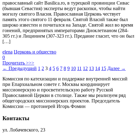
православный сайт Basilica.ro, в турецкой провинции Сивас
(бывшая Севастия) эксперты ведут раскопки, чтобы найти
могилу святого Власия. Православная Церковь чествует
память этого святого 11 февраля. Святой Власий также был
широко известен и почитался на Западе. Святой жил во время
гонений, предпринятых императорами Диоклетианом (284-
305 гг.) и Лицинием (307-323 гг.). Предание гласит, что он был
[…]
elena
Церковь и общество
0
Прочитать >>>
←
Предыдущий
1
2
3
4
5
6
7
8
9
10
11
12
13
14
15
Далее
→
Комиссия по катехизации и поддержке внутренней миссий
при Епархиальном совете г. Москвы координирует
миссионерскую и просветительскую работу Русской
Православной Церкви в столице. Также мы реализуем ряд
общегородских миссионерских проектов. Председатель
Комиссии — протоиерей Игорь Фомин
Контакты
ул. Лобачевского, 23