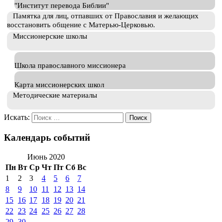
"Институт перевода Библии"
Памятка для лиц, отпавших от Православия и желающих
восстановить общение с Матерью-Церковью.
Миссионерские школы
Школа православного миссионера
Карта миссионерских школ
Методические материалы
Искать:
Календарь событий
Июнь 2020
Пн
Вт
Ср
Чт
Пт
Сб
Вс
1
2
3
4
5
6
7
8
9
10
11
12
13
14
15
16
17
18
19
20
21
22
23
24
25
26
27
28
29
30