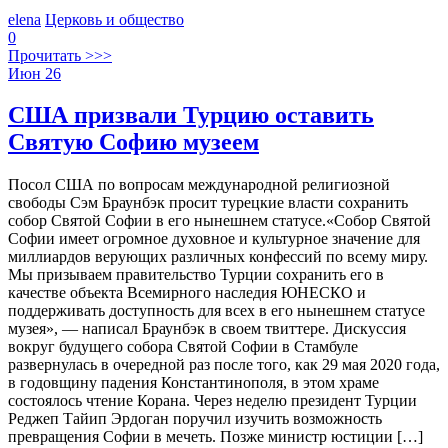
elena
Церковь и общество
0
Прочитать >>>
Июн
26
США призвали Турцию оставить
Святую Софию музеем
Посол США по вопросам международной религиозной
свободы Сэм Браунбэк просит турецкие власти сохранить
собор Святой Софии в его нынешнем статусе.«Собор Святой
Софии имеет огромное духовное и культурное значение для
миллиардов верующих различных конфессий по всему миру.
Мы призываем правительство Турции сохранить его в
качестве объекта Всемирного наследия ЮНЕСКО и
поддерживать доступность для всех в его нынешнем статусе
музея», — написал Браунбэк в своем твиттере. Дискуссия
вокруг будущего собора Святой Софии в Стамбуле
развернулась в очередной раз после того, как 29 мая 2020 года,
в годовщину падения Константинополя, в этом храме
состоялось чтение Корана. Через неделю президент Турции
Реджеп Тайип Эрдоган поручил изучить возможность
превращения Софии в мечеть. Позже министр юстиции […]