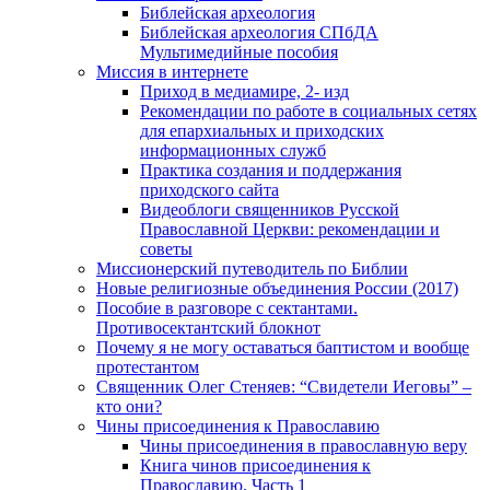
Библейская археология
Библейская археология СПбДА
Мультимедийные пособия
Миссия в интернете
Приход в медиамире, 2- изд
Рекомендации по работе в социальных сетях
для епархиальных и приходских
информационных служб
Практика создания и поддержания
приходского сайта
Видеоблоги священников Русской
Православной Церкви: рекомендации и
советы
Миссионерский путеводитель по Библии
Новые религиозные объединения России (2017)
Пособие в разговоре с сектантами.
Противосектантский блокнот
Почему я не могу оставаться баптистом и вообще
протестантом
Священник Олег Стеняев: “Свидетели Иеговы” –
кто они?
Чины присоединения к Православию
Чины присоединения в православную веру
Книга чинов присоединения к
Православию. Часть 1