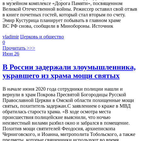
в музейном комплексе «Дорога Памяти», посвященном
Великой Отечественной войны. Режиссер оставил свой отзыв
в книге почетных гостей, который стал вторым по счету.
Эмир Кустурица планирует побывать в главном храме
ВС РФ снова, сообщили в Минобороны. Источник
vladimir
Церковь и общество
0
Прочитать >>>
Июн
26
В России задержали злоумышленника,
укравшего из храма мощи святых
В начале июня 2020 года сотрудники полиции нашли и
вернули в храм Покрова Пресвятой Богородицы Русской
Православной Церкви в Омской области похищенные мощи
святых, похититель задержан.С заявлением о краже в МВД
обратилась староста храма. «В ходе осмотра места
происшествия полицейские выяснили, что ночью
неизвестный вилами разбил окно и забрался в помещение.
Похитив мощи святителей Феодосия, архиепископа
Черниговского, и Иоанна, митрополита Тобольского, а также
предметы, которые священники используют во время