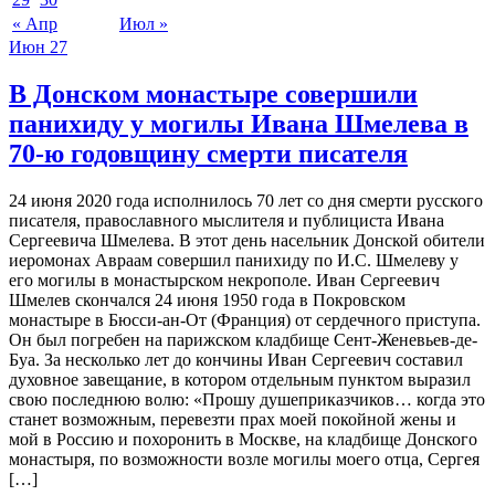
« Апр
Июл »
Июн
27
В Донском монастыре совершили
панихиду у могилы Ивана Шмелева в
70-ю годовщину смерти писателя
24 июня 2020 года исполнилось 70 лет со дня смерти русского
писателя, православного мыслителя и публициста Ивана
Сергеевича Шмелева. В этот день насельник Донской обители
иеромонах Авраам совершил панихиду по И.С. Шмелеву у
его могилы в монастырском некрополе. Иван Сергеевич
Шмелев скончался 24 июня 1950 года в Покровском
монастыре в Бюсси-ан-От (Франция) от сердечного приступа.
Он был погребен на парижском кладбище Сент-Женевьев-де-
Буа. За несколько лет до кончины Иван Сергеевич составил
духовное завещание, в котором отдельным пунктом выразил
свою последнюю волю: «Прошу душеприказчиков… когда это
станет возможным, перевезти прах моей покойной жены и
мой в Россию и похоронить в Москве, на кладбище Донского
монастыря, по возможности возле могилы моего отца, Сергея
[…]