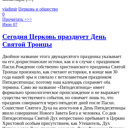
vladimir
Церковь и общество
0
Прочитать >>>
Июн
07
Сегодня Церковь празднует День
Святой Троицы
Двойное название этого двунадесятого праздника указывает
на его дохристианские истоки, как и в случае с праздником
Пасхи.Рождение собственно христианского праздника Святой
Троицы произошло, как считают историки, в конце мая 30
года нашей эры и совпало с ветхозаветным праздником
Пятидесятницы; поэтому наш календарь сохраняет оба
термина. Само же название «Пятидесятница» имеет
формально хронологическое происхождение и не выражает
существа чествуемого события, но означает лишь то, что
праздник совершается через пятьдесят дней после Пасхи.
Сошествие Святого Духа на апостолов в День Пятидесятницы
явило совершение Нового Завета Бога и человека. Со дня
Пятидесятницы Святой Дух непрестанно пребывает в Церкви
Христовой особым присутствием, как Утешитель, Дух