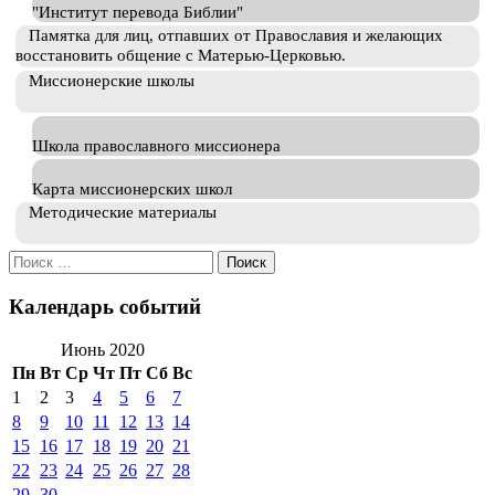
"Институт перевода Библии"
Памятка для лиц, отпавших от Православия и желающих
восстановить общение с Матерью-Церковью.
Миссионерские школы
Школа православного миссионера
Карта миссионерских школ
Методические материалы
Искать:
Календарь событий
Июнь 2020
Пн
Вт
Ср
Чт
Пт
Сб
Вс
1
2
3
4
5
6
7
8
9
10
11
12
13
14
15
16
17
18
19
20
21
22
23
24
25
26
27
28
29
30