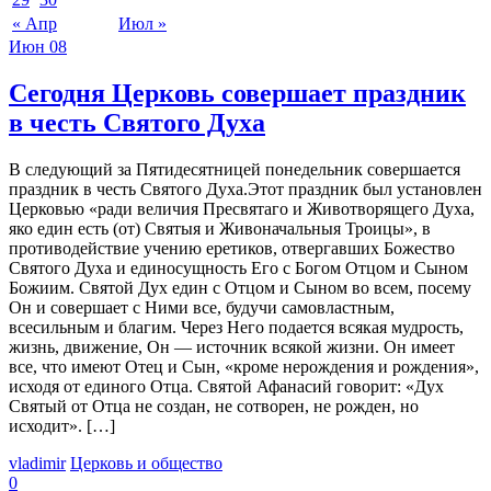
« Апр
Июл »
Июн
08
Сегодня Церковь совершает праздник
в честь Святого Духа
В следующий за Пятидесятницей понедельник совершается
праздник в честь Святого Духа.Этот праздник был установлен
Церковью «ради величия Пресвятаго и Животворящего Духа,
яко един есть (от) Святыя и Живоначальныя Троицы», в
противодействие учению еретиков, отвергавших Божество
Святого Духа и единосущность Его с Богом Отцом и Сыном
Божиим. Святой Дух един с Отцом и Сыном во всем, посему
Он и совершает с Ними все, будучи самовластным,
всесильным и благим. Через Него подается всякая мудрость,
жизнь, движение, Он — источник всякой жизни. Он имеет
все, что имеют Отец и Сын, «кроме нерождения и рождения»,
исходя от единого Отца. Святой Афанасий говорит: «Дух
Святый от Отца не создан, не сотворен, не рожден, но
исходит». […]
vladimir
Церковь и общество
0