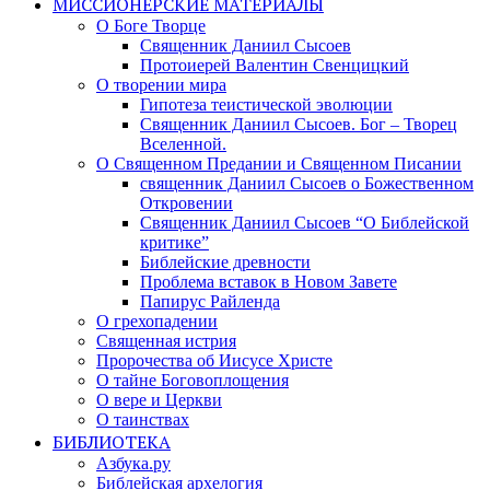
МИССИОНЕРСКИЕ МАТЕРИАЛЫ
О Боге Творце
Священник Даниил Сысоев
Протоиерей Валентин Свенцицкий
О творении мира
Гипотеза теистической эволюции
Священник Даниил Сысоев. Бог – Творец
Вселенной.
О Священном Предании и Священном Писании
священник Даниил Сысоев о Божественном
Откровении
Священник Даниил Сысоев “О Библейской
критике”
Библейские древности
Проблема вставок в Новом Завете
Папирус Райленда
О грехопадении
Священная истрия
Пророчества об Иисусе Христе
О тайне Боговоплощения
О вере и Церкви
О таинствах
БИБЛИОТЕКА
Азбука.ру
Библейская архелогия