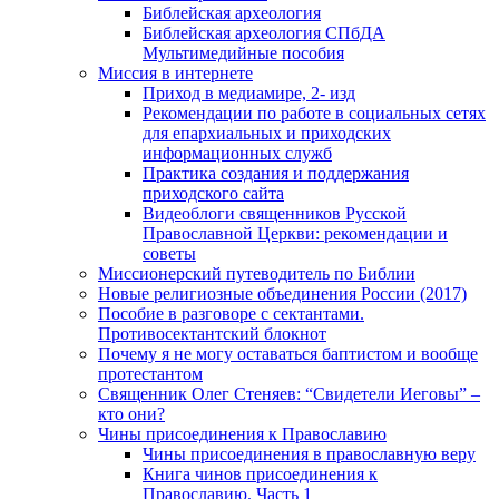
Библейская археология
Библейская археология СПбДА
Мультимедийные пособия
Миссия в интернете
Приход в медиамире, 2- изд
Рекомендации по работе в социальных сетях
для епархиальных и приходских
информационных служб
Практика создания и поддержания
приходского сайта
Видеоблоги священников Русской
Православной Церкви: рекомендации и
советы
Миссионерский путеводитель по Библии
Новые религиозные объединения России (2017)
Пособие в разговоре с сектантами.
Противосектантский блокнот
Почему я не могу оставаться баптистом и вообще
протестантом
Священник Олег Стеняев: “Свидетели Иеговы” –
кто они?
Чины присоединения к Православию
Чины присоединения в православную веру
Книга чинов присоединения к
Православию. Часть 1