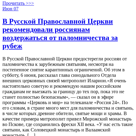
Прочитать >>>
Июн
07
В Русской Православной Церкви
рекомендовали россиянам
воздержаться от паломничества за
рубеж
В Русской Православной Церкви предостерегли россиян от
паломничества к зарубежным святыням, несмотря на
постепенное снятие карантинных ограничений. Об этом в
субботу, 6 июня, рассказал глава синодального Отдела
внешних церковных связей митрополит Иларион.«Я очень
настоятельно советую и рекомендую нашим российским
гражданам не выезжать за границу до тех пор, пока это не
станет полностью безопасным», — сказал он в эфире
программы «Церковь и мир» на телеканале «Россия 24». По
его словам, в стране много мест для паломничества и святынь,
в числе которых древние обители, святые мощи и храмы. В
качестве примера митрополит привел Мирожский монастырь
во Пскове, где сохранились фрески XII века. «У нас есть такие
святыни, как Соловецкий монастырь и Валаамский
монастырь, […]