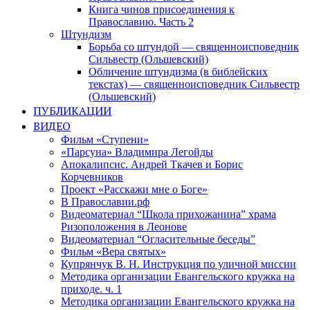
Книга чинов присоединения к
Православию. Часть 2
Штундизм
Борьба со штундой — священноисповедник
Сильвестр (Ольшевский)
Обличение штундизма (в библейских
текстах) — священноисповедник Сильвестр
(Ольшевский)
ПУБЛИКАЦИИ
ВИДЕО
Фильм «Ступени»
«Парсуна» Владимира Легойды
Апокалипсис. Андрей Ткачев и Борис
Корчевников
Проект «Расскажи мне о Боге»
В Православии.рф
Видеоматериал “Школа прихожанина” храма
Ризоположения в Леонове
Видеоматериал “Огласительные беседы”
Фильм «Вера святых»
Купрянчук В. Н. Инструкция по уличной миссии
Методика организации Евангельского кружка на
приходе. ч. 1
Методика организации Евангельского кружка на