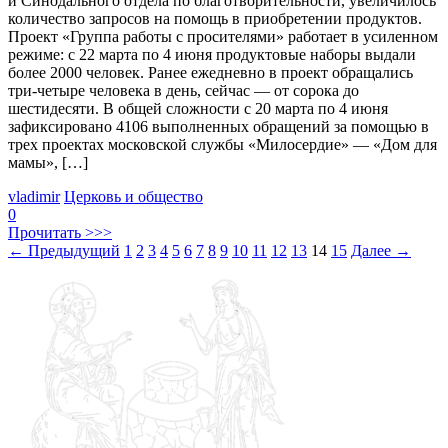
и Синодального отдела по благотворительности, увеличилось
количество запросов на помощь в приобретении продуктов.
Проект «Группа работы с просителями» работает в усиленном
режиме: с 22 марта по 4 июня продуктовые наборы выдали
более 2000 человек. Ранее ежедневно в проект обращались
три-четыре человека в день, сейчас — от сорока до
шестидесяти. В общей сложности с 20 марта по 4 июня
зафиксировано 4106 выполненных обращений за помощью в
трех проектах московской службы «Милосердие» — «Дом для
мамы», […]
vladimir
Церковь и общество
0
Прочитать >>>
←
Предыдущий
1
2
3
4
5
6
7
8
9
10
11
12
13
14
15
Далее
→