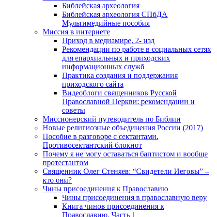
Библейская археология
Библейская археология СПбДА
Мультимедийные пособия
Миссия в интернете
Приход в медиамире, 2- изд
Рекомендации по работе в социальных сетях
для епархиальных и приходских
информационных служб
Практика создания и поддержания
приходского сайта
Видеоблоги священников Русской
Православной Церкви: рекомендации и
советы
Миссионерский путеводитель по Библии
Новые религиозные объединения России (2017)
Пособие в разговоре с сектантами.
Противосектантский блокнот
Почему я не могу оставаться баптистом и вообще
протестантом
Священник Олег Стеняев: “Свидетели Иеговы” –
кто они?
Чины присоединения к Православию
Чины присоединения в православную веру
Книга чинов присоединения к
Православию. Часть 1