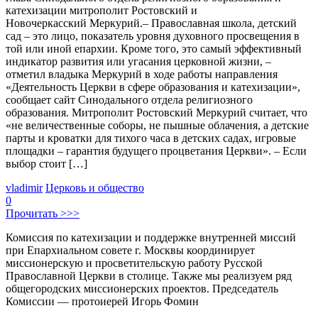
катехизации митрополит Ростовский и
Новочеркасский Меркурий.– Православная школа, детский
сад – это лицо, показатель уровня духовного просвещения в
той или иной епархии. Кроме того, это самый эффективный
индикатор развития или угасания церковной жизни, –
отметил владыка Меркурий в ходе работы направления
«Деятельность Церкви в сфере образования и катехизации»,
сообщает сайт Синодального отдела религиозного
образования. Митрополит Ростовский Меркурий считает, что
«не величественные соборы, не пышные облачения, а детские
парты и кроватки для тихого часа в детских садах, игровые
площадки – гарантия будущего процветания Церкви». – Если
выбор стоит […]
vladimir
Церковь и общество
0
Прочитать >>>
Комиссия по катехизации и поддержке внутренней миссий
при Епархиальном совете г. Москвы координирует
миссионерскую и просветительскую работу Русской
Православной Церкви в столице. Также мы реализуем ряд
общегородских миссионерских проектов. Председатель
Комиссии — протоиерей Игорь Фомин