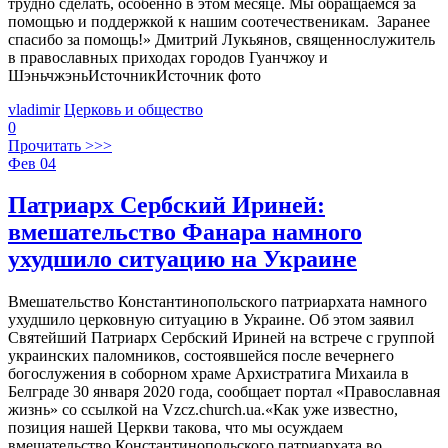
трудно сделать, особенно в этом месяце. Мы обращаемся за
помощью и поддержкой к нашим соотечественикам. Заранее
спасибо за помощь!» Дмитрий Лукьянов, священнослужитель
в православных приходах городов Гуанчжоу и
ШэньчжэньИсточникИсточник фото
vladimir
Церковь и общество
0
Прочитать >>>
Фев
04
Патриарх Сербский Ириней:
вмешательство Фанара намного
ухудшило ситуацию на Украине
Вмешательство Константинопольского патриархата намного
ухудшило церковную ситуацию в Украине. Об этом заявил
Святейший Патриарх Сербский Ириней на встрече с группой
украинских паломников, состоявшейся после вечернего
богослужения в соборном храме Архистратига Михаила в
Белграде 30 января 2020 года, сообщает портал «Православная
жизнь» со ссылкой на Vzcz.church.ua.«Как уже известно,
позиция нашей Церкви такова, что мы осуждаем
вмешательство Константинопольского патриархата во