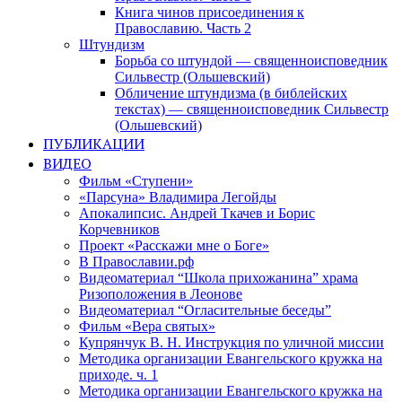
Книга чинов присоединения к
Православию. Часть 2
Штундизм
Борьба со штундой — священноисповедник
Сильвестр (Ольшевский)
Обличение штундизма (в библейских
текстах) — священноисповедник Сильвестр
(Ольшевский)
ПУБЛИКАЦИИ
ВИДЕО
Фильм «Ступени»
«Парсуна» Владимира Легойды
Апокалипсис. Андрей Ткачев и Борис
Корчевников
Проект «Расскажи мне о Боге»
В Православии.рф
Видеоматериал “Школа прихожанина” храма
Ризоположения в Леонове
Видеоматериал “Огласительные беседы”
Фильм «Вера святых»
Купрянчук В. Н. Инструкция по уличной миссии
Методика организации Евангельского кружка на
приходе. ч. 1
Методика организации Евангельского кружка на