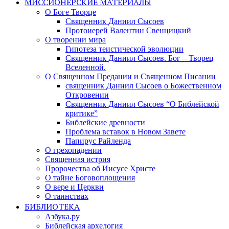
МИССИОНЕРСКИЕ МАТЕРИАЛЫ
О Боге Творце
Священник Даниил Сысоев
Протоиерей Валентин Свенцицкий
О творении мира
Гипотеза теистической эволюции
Священник Даниил Сысоев. Бог – Творец
Вселенной.
О Священном Предании и Священном Писании
священник Даниил Сысоев о Божественном
Откровении
Священник Даниил Сысоев “О Библейской
критике”
Библейские древности
Проблема вставок в Новом Завете
Папирус Райленда
О грехопадении
Священная истрия
Пророчества об Иисусе Христе
О тайне Боговоплощения
О вере и Церкви
О таинствах
БИБЛИОТЕКА
Азбука.ру
Библейская архелогия