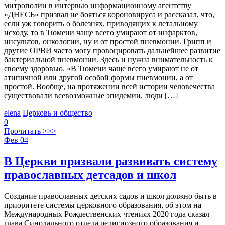
митрополии в интервью информационному агентству
«ДНЕСЬ» призвал не бояться короновируса и рассказал, что,
если уж говорить о болезнях, приводящих к летальному
исходу, то в Тюмени чаще всего умирают от инфарктов,
инсультов, онкологии, ну и от простой пневмонии. Грипп и
другие ОРВИ часто могу провоцировать дальнейшее развитие
бактериальной пневмонии. Здесь и нужна внимательность к
своему здоровью. «В Тюмени чаще всего умирают не от
атипичной или другой особой формы пневмонии, а от
простой. Вообще, на протяжении всей истории человечества
существовали всевозможные эпидемии, люди […]
elena
Церковь и общество
0
Прочитать >>>
Фев
04
В Церкви призвали развивать систему
православных детсадов и школ
Создание православных детских садов и школ должно быть в
приоритете системы церковного образования, об этом на
Международных Рождественских чтениях 2020 года сказал
глава Синодального отдела религиозного образования и