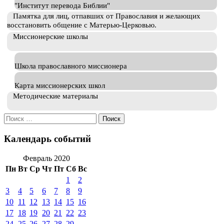
"Институт перевода Библии"
Памятка для лиц, отпавших от Православия и желающих
восстановить общение с Матерью-Церковью.
Миссионерские школы
Школа православного миссионера
Карта миссионерских школ
Методические материалы
Искать:
Календарь событий
Февраль 2020
Пн
Вт
Ср
Чт
Пт
Сб
Вс
1
2
3
4
5
6
7
8
9
10
11
12
13
14
15
16
17
18
19
20
21
22
23
24
25
26
27
28
29