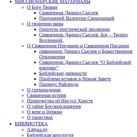
МИССИОНЕРСКИЕ МАТЕРИАЛЫ
О Боге Творце
Священник Даниил Сысоев
Протоиерей Валентин Свенцицкий
О творении мира
Гипотеза теистической эволюции
Священник Даниил Сысоев. Бог – Творец
Вселенной.
О Священном Предании и Священном Писании
священник Даниил Сысоев о Божественном
Откровении
Священник Даниил Сысоев “О Библейской
критике”
Библейские древности
Проблема вставок в Новом Завете
Папирус Райленда
О грехопадении
Священная истрия
Пророчества об Иисусе Христе
О тайне Боговоплощения
О вере и Церкви
О таинствах
БИБЛИОТЕКА
Азбука.ру
Библейская архелогия