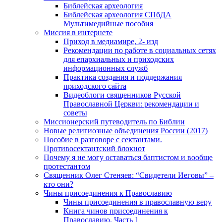
Библейская археология
Библейская археология СПбДА
Мультимедийные пособия
Миссия в интернете
Приход в медиамире, 2- изд
Рекомендации по работе в социальных сетях
для епархиальных и приходских
информационных служб
Практика создания и поддержания
приходского сайта
Видеоблоги священников Русской
Православной Церкви: рекомендации и
советы
Миссионерский путеводитель по Библии
Новые религиозные объединения России (2017)
Пособие в разговоре с сектантами.
Противосектантский блокнот
Почему я не могу оставаться баптистом и вообще
протестантом
Священник Олег Стеняев: “Свидетели Иеговы” –
кто они?
Чины присоединения к Православию
Чины присоединения в православную веру
Книга чинов присоединения к
Православию. Часть 1