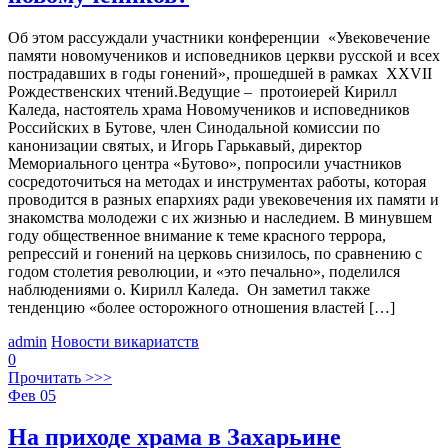
Об этом рассуждали участники конференции «Увековечение
памяти новомучеников и исповедников церкви русской и всех
пострадавших в годы гонений», прошедшей в рамках XXVII
Рождественских чтений.Ведущие – протоиерей Кирилл
Каледа, настоятель храма Новомучеников и исповедников
Российских в Бутове, член Синодальной комиссии по
канонизации святых, и Игорь Гарькавый, директор
Мемориального центра «Бутово», попросили участников
сосредоточиться на методах и инструментах работы, которая
проводится в разных епархиях ради увековечения их памяти и
знакомства молодежи с их жизнью и наследием. В минувшем
году общественное внимание к теме красного террора,
репрессий и гонений на церковь снизилось, по сравнению с
годом столетия революции, и «это печально», поделился
наблюдениями о. Кирилл Каледа. Он заметил также
тенденцию «более осторожного отношения властей […]
admin
Новости викариатств
0
Прочитать >>>
Фев
05
На приходе храма в Захарьине