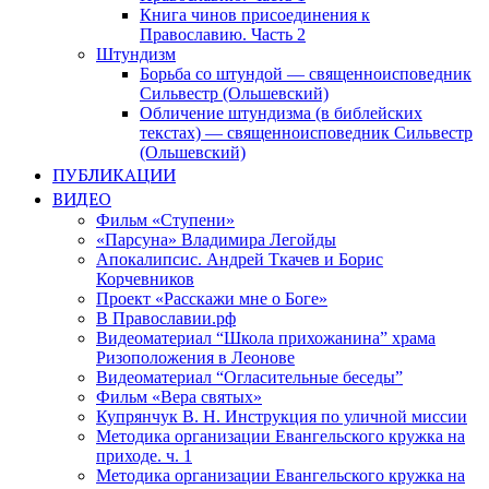
Книга чинов присоединения к
Православию. Часть 2
Штундизм
Борьба со штундой — священноисповедник
Сильвестр (Ольшевский)
Обличение штундизма (в библейских
текстах) — священноисповедник Сильвестр
(Ольшевский)
ПУБЛИКАЦИИ
ВИДЕО
Фильм «Ступени»
«Парсуна» Владимира Легойды
Апокалипсис. Андрей Ткачев и Борис
Корчевников
Проект «Расскажи мне о Боге»
В Православии.рф
Видеоматериал “Школа прихожанина” храма
Ризоположения в Леонове
Видеоматериал “Огласительные беседы”
Фильм «Вера святых»
Купрянчук В. Н. Инструкция по уличной миссии
Методика организации Евангельского кружка на
приходе. ч. 1
Методика организации Евангельского кружка на