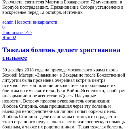
Кукуллата; святителя Мартина Бракарского; 72 мучеников, в
Кордубе пострадавших. Празднование Собора установлено в
воскресенье перед 12 октября. Источник
admin
Новости викариатств
0
Прочитать >>>
Янв
02
Тяжелая болезнь делает христианина
сильнее
30 декабря 2018 года на приходе московского храма иконы
Божией Матери «Знамение» в Захарьине после Божественной
литургии была проведена очередная встреча центра
психологической помощи онкологическим больным и их
близким во имя святителя Луки Войно-Ясенецкого, сообщает
информационное агентство «Днесь. Насущные
новости». Встречу провела руководитель организации
Любовь Спирина, сама прошедшая через эту болезнь и
имеющая непосредственный личный опыт борьбы с нею.
Любовь Спирина делится опытом с теми, кто страдает от
этого страшного недуга, оказывает психологическую помощь
больным, а также их родственникам. Такая тяжелая болезнь,