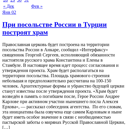
« Дек
Фев »
Янв
02
При посольстве России в Турции
построят храм
Православная церковь будет построена на территории
посольства России в Анкаре, сообщил «Интерфаксу»
священник Георгий Сергеев, исполняющий обязанности
настоятеля русского храма Константина и Елены в
Стамбуле. В настоящее время идет процесс согласования и
утверждения проекта. Храм будет располагаться на
территории посольства. Площадь храмового строения
небольшая и предположительно рассчитана на 100-150
человек. Архитектурные формы и убранство будущей церкви
станут известны после утверждения проекта. «Храм будет
возведён в память о погибшем после, Герое России Андрее
Карлове при активном участии нынешнего посла Алексея
Ерхова», — рассказал собеседник агентства. По его словам,
эта инициатива была озвучена еще самим Карловым и ныне
будет иметь особое значение в связи с необходимостью
пастырской заботы о мирянах Русской Православной Церкви,
[…]