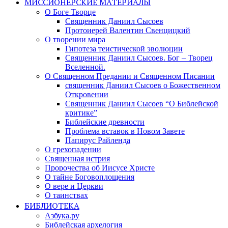
МИССИОНЕРСКИЕ МАТЕРИАЛЫ
О Боге Творце
Священник Даниил Сысоев
Протоиерей Валентин Свенцицкий
О творении мира
Гипотеза теистической эволюции
Священник Даниил Сысоев. Бог – Творец
Вселенной.
О Священном Предании и Священном Писании
священник Даниил Сысоев о Божественном
Откровении
Священник Даниил Сысоев “О Библейской
критике”
Библейские древности
Проблема вставок в Новом Завете
Папирус Райленда
О грехопадении
Священная истрия
Пророчества об Иисусе Христе
О тайне Боговоплощения
О вере и Церкви
О таинствах
БИБЛИОТЕКА
Азбука.ру
Библейская архелогия