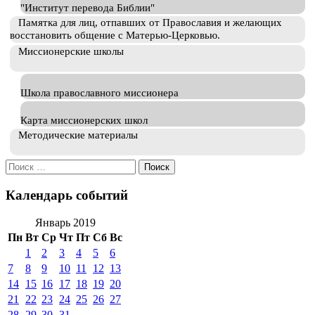
"Институт перевода Библии"
Памятка для лиц, отпавших от Православия и желающих
восстановить общение с Матерью-Церковью.
Миссионерские школы
Школа православного миссионера
Карта миссионерских школ
Методические материалы
Искать:
Календарь событий
Январь 2019
Пн
Вт
Ср
Чт
Пт
Сб
Вс
1
2
3
4
5
6
7
8
9
10
11
12
13
14
15
16
17
18
19
20
21
22
23
24
25
26
27
28
29
30
31