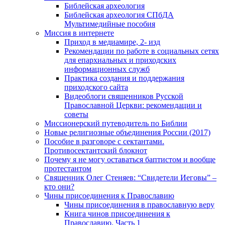
Библейская археология
Библейская археология СПбДА
Мультимедийные пособия
Миссия в интернете
Приход в медиамире, 2- изд
Рекомендации по работе в социальных сетях
для епархиальных и приходских
информационных служб
Практика создания и поддержания
приходского сайта
Видеоблоги священников Русской
Православной Церкви: рекомендации и
советы
Миссионерский путеводитель по Библии
Новые религиозные объединения России (2017)
Пособие в разговоре с сектантами.
Противосектантский блокнот
Почему я не могу оставаться баптистом и вообще
протестантом
Священник Олег Стеняев: “Свидетели Иеговы” –
кто они?
Чины присоединения к Православию
Чины присоединения в православную веру
Книга чинов присоединения к
Православию. Часть 1