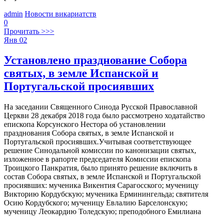
admin
Новости викариатств
0
Прочитать >>>
Янв
02
Установлено празднование Собора
святых, в земле Испанской и
Португальской просиявших
На заседании Священного Синода Русской Православной
Церкви 28 декабря 2018 года было рассмотрено ходатайство
епископа Корсунского Нестора об установлении
празднования Собора святых, в земле Испанской и
Португальской просиявших.Учитывая соответствующее
решение Синодальной комиссии по канонизации святых,
изложенное в рапорте председателя Комиссии епископа
Троицкого Панкратия, было принято решение включить в
состав Собора святых, в земле Испанской и Португальской
просиявших: мученика Викентия Сарагосского; мученицу
Викторию Кордубскую; мученика Ерминингельда; святителя
Осию Кордубского; мученицу Евлалию Барселонскую;
мученицу Леокардию Толедскую; преподобного Емилиана