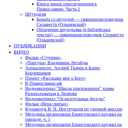
Книга чинов присоединения к
Православию. Часть 2
Штундизм
Борьба со штундой — священноисповедник
Сильвестр (Ольшевский)
Обличение штундизма (в библейских
текстах) — священноисповедник Сильвестр
(Ольшевский)
ПУБЛИКАЦИИ
ВИДЕО
Фильм «Ступени»
«Парсуна» Владимира Легойды
Апокалипсис. Андрей Ткачев и Борис
Корчевников
Проект «Расскажи мне о Боге»
В Православии.рф
Видеоматериал “Школа прихожанина” храма
Ризоположения в Леонове
Видеоматериал “Огласительные беседы”
Фильм «Вера святых»
Купрянчук В. Н. Инструкция по уличной миссии
Методика организации Евангельского кружка на
приходе. ч. 1
Методика организации Евангельского кружка на