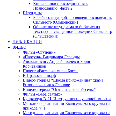
Книга чинов присоединения к
Православию. Часть 2
Штундизм
Борьба со штундой — священноисповедник
Сильвестр (Ольшевский)
Обличение штундизма (в библейских
текстах) — священноисповедник Сильвестр
(Ольшевский)
ПУБЛИКАЦИИ
ВИДЕО
Фильм «Ступени»
«Парсуна» Владимира Легойды
Апокалипсис. Андрей Ткачев и Борис
Корчевников
Проект «Расскажи мне о Боге»
В Православии.рф
Видеоматериал “Школа прихожанина” храма
Ризоположения в Леонове
Видеоматериал “Огласительные беседы”
Фильм «Вера святых»
Купрянчук В. Н. Инструкция по уличной миссии
Методика организации Евангельского кружка на
приходе. ч. 1
Методика организации Евангельского кружка на