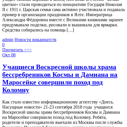
цветки» стали проводиться по инициативе Государя Николая
II с 1911 г. Царская семья сама активно участвовала и подавала
пример в организации праздников в Ялте. Императрица
Александра Фёдоровна вместе с Великими княжнами заранее
придумывали поделки, рисовали и вышивали для ярмарки.
Средства собирались на помощь […]
admin
Новости викариатств
0
Прочитать >>>
Окт
08
Учащиеся Воскресной школы храма
бессребреников Космы и Дамиана на
Маросейке совершили поход под
Коломну
Как стало известно информационному агентству «Днесь.
Насущные новости» 21-23 сентября 2018 года учащиеся
Воскресной школы храма бессребреников Космы и Дамиана
на Маросейке совершили поход под Коломну. Ребята,
родители и преподаватели выехали из Москвы после службы