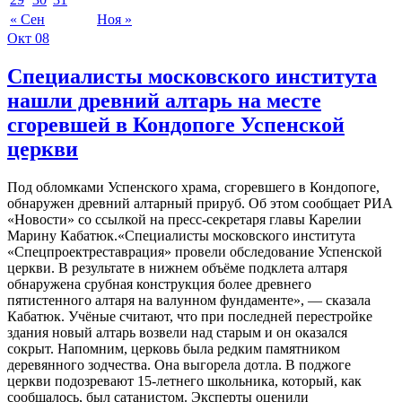
« Сен
Ноя »
Окт
08
Специалисты московского института
нашли древний алтарь на месте
сгоревшей в Кондопоге Успенской
церкви
Под обломками Успенского храма, сгоревшего в Кондопоге,
обнаружен древний алтарный прируб. Об этом сообщает РИА
«Новости» со ссылкой на пресс-секретаря главы Карелии
Марину Кабатюк.«Специалисты московского института
«Спецпроектреставрация» провели обследование Успенской
церкви. В результате в нижнем объёме подклета алтаря
обнаружена срубная конструкция более древнего
пятистенного алтаря на валунном фундаменте», — сказала
Кабатюк. Учёные считают, что при последней перестройке
здания новый алтарь возвели над старым и он оказался
сокрыт. Напомним, церковь была редким памятником
деревянного зодчества. Она выгорела дотла. В поджоге
церкви подозревают 15-летнего школьника, который, как
сообщалось, был сатанистом. Эксперты оценили