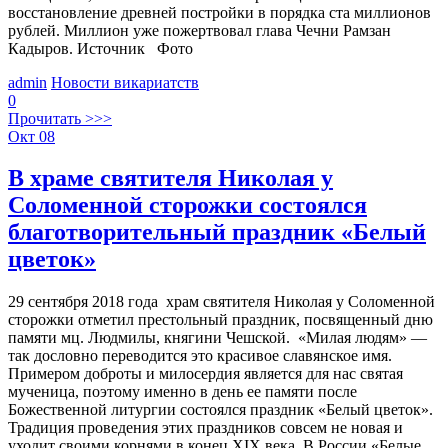
восстановление древней постройки в порядка ста миллионов
рублей. Миллион уже пожертвовал глава Чечни Рамзан
Кадыров. Источник Фото
admin
Новости викариатств
0
Прочитать >>>
Окт
08
В храме святителя Николая у
Соломенной сторожки состоялся
благотворительный праздник «Белый
цветок»
29 сентября 2018 года храм святителя Николая у Соломенной
сторожки отметил престольный праздник, посвященный дню
памяти мц. Людмилы, княгини Чешской. «Милая людям» —
так дословно переводится это красивое славянское имя.
Примером доброты и милосердия является для нас святая
мученица, поэтому именно в день ее памяти после
Божественной литургии состоялся праздник «Белый цветок».
Традиция проведения этих праздников совсем не новая и
уходит своими корнями в конец XIX века. В России «Белые