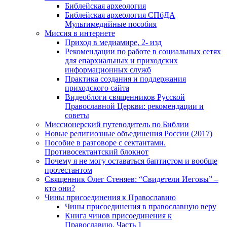
Библейская археология
Библейская археология СПбДА
Мультимедийные пособия
Миссия в интернете
Приход в медиамире, 2- изд
Рекомендации по работе в социальных сетях
для епархиальных и приходских
информационных служб
Практика создания и поддержания
приходского сайта
Видеоблоги священников Русской
Православной Церкви: рекомендации и
советы
Миссионерский путеводитель по Библии
Новые религиозные объединения России (2017)
Пособие в разговоре с сектантами.
Противосектантский блокнот
Почему я не могу оставаться баптистом и вообще
протестантом
Священник Олег Стеняев: “Свидетели Иеговы” –
кто они?
Чины присоединения к Православию
Чины присоединения в православную веру
Книга чинов присоединения к
Православию. Часть 1