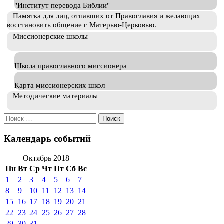
"Институт перевода Библии"
Памятка для лиц, отпавших от Православия и желающих
восстановить общение с Матерью-Церковью.
Миссионерские школы
Школа православного миссионера
Карта миссионерских школ
Методические материалы
Искать:
Календарь событий
Октябрь 2018
Пн
Вт
Ср
Чт
Пт
Сб
Вс
1
2
3
4
5
6
7
8
9
10
11
12
13
14
15
16
17
18
19
20
21
22
23
24
25
26
27
28
29
30
31