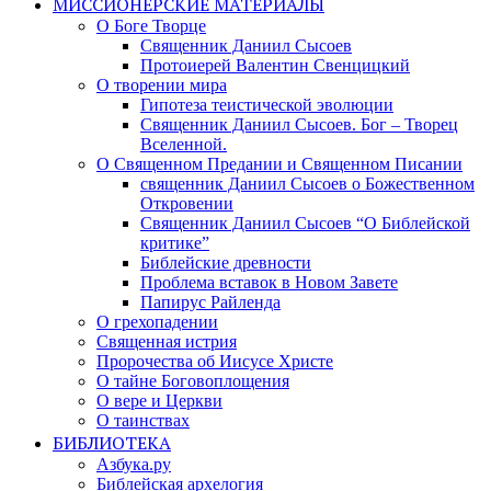
МИССИОНЕРСКИЕ МАТЕРИАЛЫ
О Боге Творце
Священник Даниил Сысоев
Протоиерей Валентин Свенцицкий
О творении мира
Гипотеза теистической эволюции
Священник Даниил Сысоев. Бог – Творец
Вселенной.
О Священном Предании и Священном Писании
священник Даниил Сысоев о Божественном
Откровении
Священник Даниил Сысоев “О Библейской
критике”
Библейские древности
Проблема вставок в Новом Завете
Папирус Райленда
О грехопадении
Священная истрия
Пророчества об Иисусе Христе
О тайне Боговоплощения
О вере и Церкви
О таинствах
БИБЛИОТЕКА
Азбука.ру
Библейская архелогия