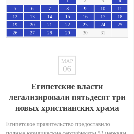
1
2
3
4
5
6
7
8
9
10
11
12
13
14
15
16
17
18
19
20
21
22
23
24
25
26
27
28
29
30
31
МАР
06
Египетские власти
легализировали пятьдесят три
новых христианских храма
Египетское правительство предоставило
полные юридические сертификаты 53 церквям