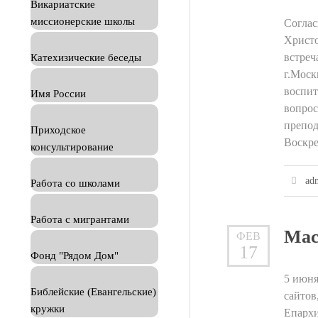
Викариатские
миссионерские школы
Соглас
Христо
встреч
Катехизические беседы
г.Моск
воспит
Имя России
вопрос
препод
Приходское
Воскре
консультирование
ad
Работа со школами
Работа с мигрантами
Мас
ФЕВ
17
Фонд "Рядом Дом"
5 июня
Библейские (Евангельские)
сайтов
кружки
Епархи