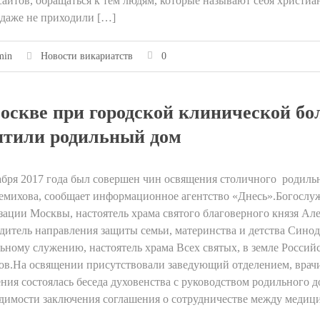
сайтов, обращаться к тем людям, которые называют себя христиа
 даже не приходили […]
min
Новости викариатств
0
оскве при городской клинической бо
ятили родильный дом
абря 2017 года был совершен чин освящения столичного родиль
емихова, сообщает информационное агентство «Днесь».Богослу
зации Москвы, настоятель храма святого благоверного князя 
дитель направления защиты семьи, материнства и детства Синод
ьному служению, настоятель храма Всех святых, в земле Росси
ов.На освящении присутствовали заведующий отделением, врач
ния состоялась беседа духовенства с руководством родильного 
димости заключения соглашения о сотрудничестве между медиц