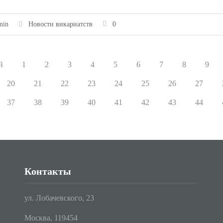
min
Новости викариатств
0
й
1
2
3
4
5
6
7
8
9
20
21
22
23
24
25
26
27
37
38
39
40
41
42
43
44
Контакты
ул. Лобачевского, 23
Москва, 119454