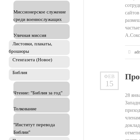
сотруд
Миссионерское служение
сайтов
среди военнослужащих
размещ
частые
А.Соко
Уличная миссия
Листовки, плакаты,
брошюры
ad
Стенгазета (Новое)
Библия
Про
ФЕВ
15
Чтение: "Библия за год"
28 янв
Западн
Толкование
приход
членам
"Институт перевода
доклад
Библии"
отмети