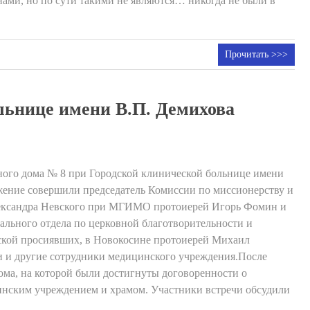
нами, но по сути такими не являются… никогда не были в
Прочитать >>>
льнице имени В.П. Демихова
ного дома № 8 при Городской клинической больнице имени
жение совершили председатель Комиссии по миссионерству и
Александра Невского при МГИМО протоиерей Игорь Фомин и
ального отдела по церковной благотворительности и
йской просиявших, в Новокосине протоиерей Михаил
и и другие сотрудники медицинского учреждения.После
дома, на которой были достигнуты договоренности о
инским учреждением и храмом. Участники встречи обсудили