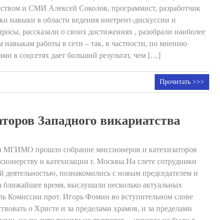
ством и СМИ Алексей Соколов, программист, разработчик
и навыки в области ведения инетрент-дискуссии и
осы, рассказали о своих достижениях , разобрали наиболее
навыкам работы в сети – так, в частности, по мнению
ми в соцсетях дает больший результат, чем […]
Прочитать >>>
аторов Западного викариатства
при МГИМО прошло собрание миссионеров и катехизаторов
сионерству и катехизации г. Москвы.На слете сотрудники
й деятельностью, познакомились с новым председателем и
а ближайшее время, выслушали несколько актуальных
ль Комиссии прот. Игорь Фомин во вступительном слове
овать о Христе и за пределами храмов, и за пределами