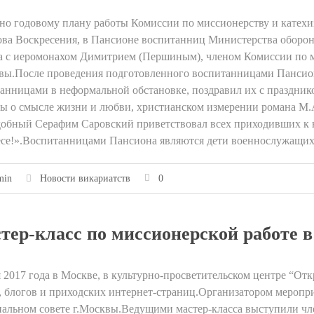
но годовому плану работы Комиссии по миссионерству и катехиз
ва Воскресения, в Пансионе воспитанниц Министерства обороны
а с иеромонахом Димитрием (Першиным), членом Комиссии по м
вы.После проведения подготовленного воспитанницами Пансион
анницами в неформальной обстановке, поздравил их с праздник
ы о смысле жизни и любви, христианском измерении романа М.А
обный Серафим Саровский приветствовал всех приходивших к н
се!».Воспитанницами Пансиона являются дети военнослужащих
min
Новости викариатств
0
тер-класс по миссионерской работе 
 2017 года в Москве, в культурно-просветительском центре “От
, блогов и приходских интернет-страниц.Организатором меропр
альном совете г.Москвы.Ведущими мастер-класса выступили ч