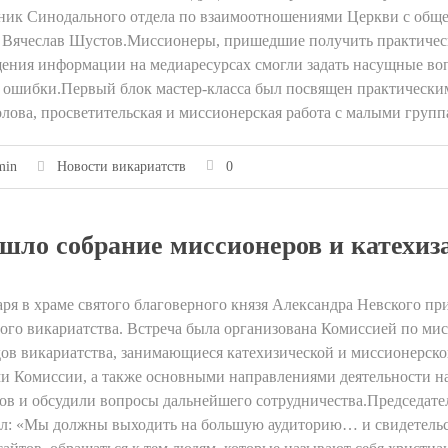
ник Синодального отдела по взаимоотношениями Церкви с обще
 Вячеслав Шустов.Миссионеры, пришедшие получить практическ
ения информации на медиаресурсах смогли задать насущные вопр
 ошибки.Первый блок мастер-класса был посвящен практическим 
лова, просветительская и миссионерская работа с малыми группа
min
Новости викариатств
0
шло собрание миссионеров и катехиз
аря в храме святого благоверного князя Александра Невского 
ого викариатства. Встреча была организована Комиссией по мис
ов викариатства, занимающиеся катехизической и миссионерско
и Комиссии, а также основными направлениями деятельности н
ов и обсудили вопросы дальнейшего сотрудничества.Председате
л: «Мы должны выходить на большую аудиторию… и свидетельств