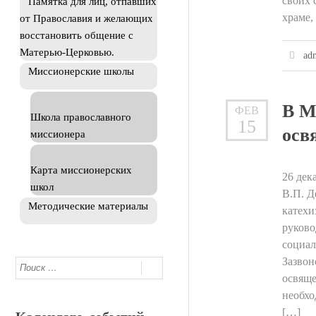
своих 
Памятка для лиц, отпавших
храме,
от Православия и желающих
восстановить общение с
Матерью-Церковью.
ad
Миссионерские школы
В М
ФЕВ
Школа православного
15
осв
миссионера
Карта миссионерских
26 дек
школ
В.П. Д
Методические материалы
катехи
руково
социал
Зазвон
освяще
необхо
[…]