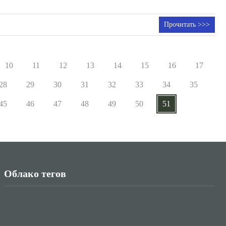
Прочитать >>>
10
11
12
13
14
15
16
17
28
29
30
31
32
33
34
35
45
46
47
48
49
50
51
Облако тегов