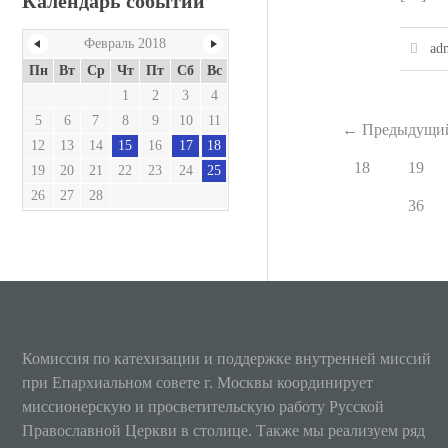
Календарь событий
Февраль 2018
ad
Пн
Вт
Ср
Чт
Пт
Сб
Вс
1
2
3
4
5
6
7
8
9
10
11
←
Предыдущи
12
13
14
15
16
17
18
18
19
19
20
21
22
23
24
25
26
27
28
36
Комиссия по катехизации и поддержке внутренней миссий
при Епархиальном совете г. Москвы координирует
миссионерскую и просветительскую работу Русской
Православной Церкви в столице. Также мы реализуем ряд