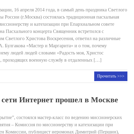
ации, 16 апреля 2014 года, в самый день праздника Светлого
 России (г.Москва) состоялась традиционная пасхальная
иссионерству и катехизации при Епархиальном совете
а Пасхального концерта Священник встретился с
ом Светлого Христова Воскресения, ответил на различные
. Булгакова «Мастер и Маргарита» и о том, почему
ему людей людей словами «Радость моя, Христос
, проходящих военную службу в отдаленных […]
Прочитать >>>
в сети Интернет прошел в Москве
крытие”, состоялся мастер-класс по ведению миссионерских
иятия – Комиссия по миссионерству и катехизации при
лен Комиссии, публицист иеромонах Димитрий (Першин),