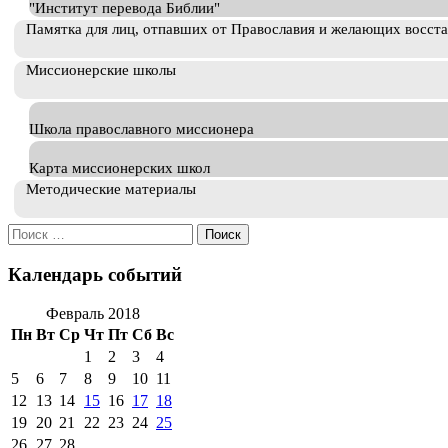
"Институт перевода Библии"
Памятка для лиц, отпавших от Православия и желающих восст
Миссионерские школы
Школа православного миссионера
Карта миссионерских школ
Методические материалы
Искать:
Календарь событий
Февраль 2018
Пн
Вт
Ср
Чт
Пт
Сб
Вс
1
2
3
4
5
6
7
8
9
10
11
12
13
14
15
16
17
18
19
20
21
22
23
24
25
26
27
28