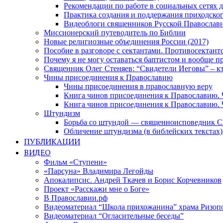
Рекомендации по работе в социальных сетях
Практика создания и поддержания приходског
Видеоблоги священников Русской Православн
Миссионерский путеводитель по Библии
Новые религиозные объединения России (2017)
Пособие в разговоре с сектантами. Противосектант
Почему я не могу оставаться баптистом и вообще п
Священник Олег Стеняев: “Свидетели Иеговы” – к
Чины присоединения к Православию
Чины присоединения в православную веру
Книга чинов присоединения к Православию. 
Книга чинов присоединения к Православию. 
Штундизм
Борьба со штундой — священноисповедник С
Обличение штундизма (в библейских текстах
ПУБЛИКАЦИИ
ВИДЕО
Фильм «Ступени»
«Парсуна» Владимира Легойды
Апокалипсис. Андрей Ткачев и Борис Корчевников
Проект «Расскажи мне о Боге»
В Православии.рф
Видеоматериал “Школа прихожанина” храма Ризоп
Видеоматериал “Огласительные беседы”