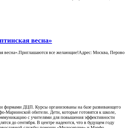
птинская весна»
кая весна».Приглашаются все желающие!Адрес: Москва, Перово
ыми формами ДЦП. Курсы организованы на базе развивающего
-Мариинской обители. Дети, которые готовятся к школе,
ь коммуникацию с учителями для повышения эффективности
ятся до сентября. В центре надеются, что в будущем году
 православной службы помощи «Милосердие» и Марфо-