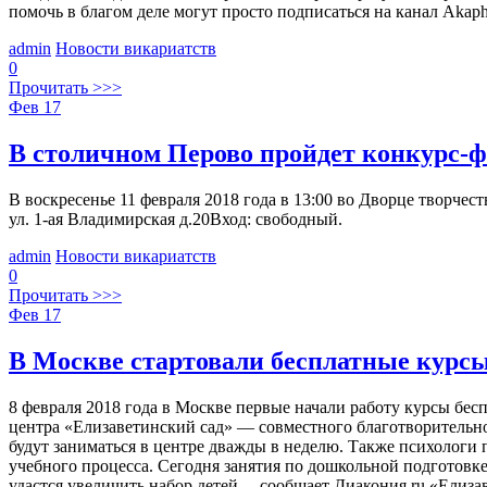
помочь в благом деле могут просто подписаться на канал Akaph
admin
Новости викариатств
0
Прочитать >>>
Фев
17
В столичном Перово пройдет конкурс-ф
В воскресенье 11 февраля 2018 года в 13:00 во Дворце творч
ул. 1-ая Владимирская д.20Вход: свободный.
admin
Новости викариатств
0
Прочитать >>>
Фев
17
В Москве стартовали бесплатные курсы
8 февраля 2018 года в Москве первые начали работу курсы бе
центра «Елизаветинский сад» ― совместного благотворительн
будут заниматься в центре дважды в неделю. Также психологи
учебного процесса. Сегодня занятия по дошкольной подготовке 
удастся увеличить набор детей, – сообщает Диакония.ru.«Ел