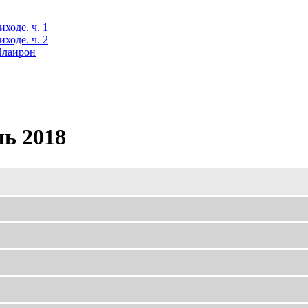
ходе. ч. 1
ходе. ч. 2
 Илаирон
ь 2018