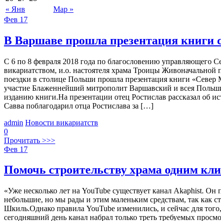
« Янв
Мар »
Фев
17
В Варшаве прошла презентация книги 
С 6 по 8 февраля 2018 года по благословению управляющего
викариатством, и.о. настоятеля храма Троицы Живоначальной
поездки в столице Польши прошла презентация книги «Север М
участие Блаженнейший митрополит Варшавский и всея Польши 
изданию книги.На презентации отец Ростислав рассказал об и
Савва поблагодарил отца Ростислава за […]
admin
Новости викариатств
0
Прочитать >>>
Фев
17
Помочь строительству храма одним кл
«Уже несколько лет на YouTube существует канал Akaphist. Он 
небольшие, но мы рады и этим маленьким средствам, так как с
Шкиль.Однако правила YouTube изменились, и сейчас для того
сегодняшний день канал набрал только треть требуемых просм