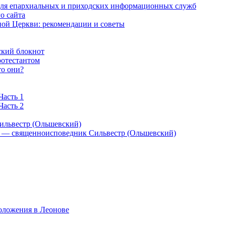
 для епархиальных и приходских информационных служб
о сайта
ой Церкви: рекомендации и советы
ский блокнот
ротестантом
то они?
Часть 1
Часть 2
ильвестр (Ольшевский)
) — священноисповедник Сильвестр (Ольшевский)
оложения в Леонове