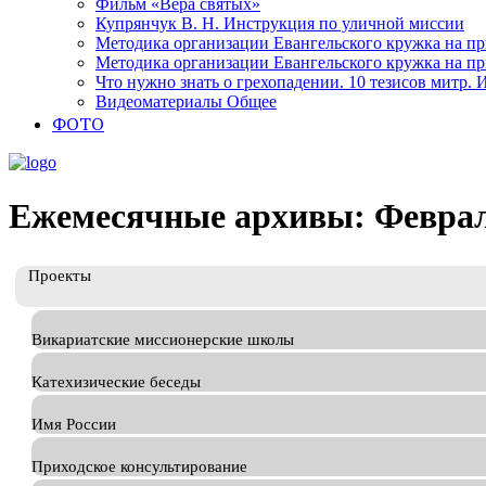
Фильм «Вера святых»
Купрянчук В. Н. Инструкция по уличной миссии
Методика организации Евангельского кружка на при
Методика организации Евангельского кружка на при
Что нужно знать о грехопадении. 10 тезисов митр.
Видеоматериалы Общее
ФОТО
Ежемесячные архивы: Феврал
Проекты
Викариатские миссионерские школы
Катехизические беседы
Имя России
Приходское консультирование