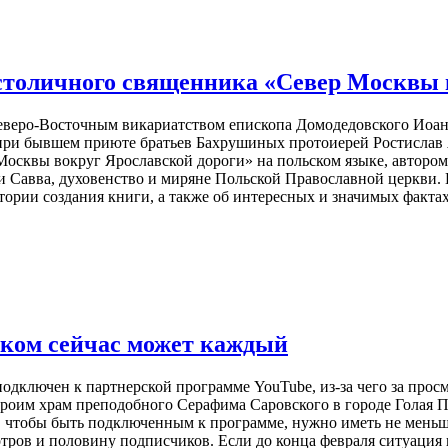
столичного священника «Север Москвы 
 Северо-Восточным викариатством епископа Домодедовского Ио
 при бывшем приюте братьев Бахрушиных протоиерей Ростислав 
осквы вокруг Ярославской дороги» на польском языке, автором
Савва, духовенство и миряне Польской Православной церкви. К
стории создания книги, а также об интересных и значимых факт
иком сейчас может каждый
подключен к партнерской программе YouTube, из-за чего за прос
троим храм преподобного Серафима Саровского в городе Голая П
, чтобы быть подключенным к программе, нужно иметь не меньш
отров и половину подписчиков. Если до конца февраля ситуаци