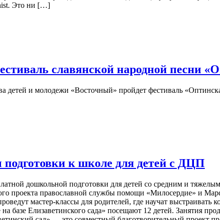
ist. Это ни […]
естиваль славянской народной песни «О
ества детей и молодежи «Восточный» пройдет фестиваль «Оптинс
 подготовки к школе для детей с ДЦП
сплатной дошкольной подготовки для детей со средним и тяжел
ого проекта православной службы помощи «Милосердие» и Марфо
 проведут мастер-классы для родителей, где научат выстраиват
на базе Елизаветинского сада» посещают 12 детей. Занятия продл
изаветинский сад» ― это совместный благотворительный проект