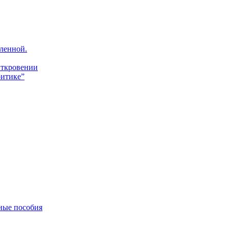
ленной.
Откровении
итике”
ные пособия