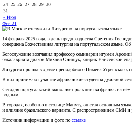
24
25
26
27
28
29
30
31
« Июл
Фев
21
14 февраля 2025 года, в день предпразднства Сретения Госпо
совершена Божественная литургия на португальском языке. Об
Богослужение возглавил профессор семинарии игумен Арсений
бакалавриата диакон Михаил Онищук, клирик Енисейской епа
Литургия прошла в храме преподобного Пимена Угрешского, г
В них принимают участие африканские студенты духовной сем
Сегодня португальский выполняет роль лингва франка: на нём 
родным.
В городах, особенно в столице Мапуту, он стал основным язы
и влияние бразильского варианта. С распространением СМИ и р
Источник информации и фото по
ссылке