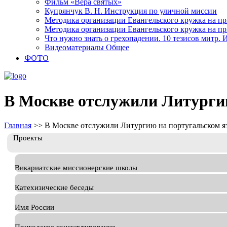
Фильм «Вера святых»
Купрянчук В. Н. Инструкция по уличной миссии
Методика организации Евангельского кружка на при
Методика организации Евангельского кружка на при
Что нужно знать о грехопадении. 10 тезисов митр.
Видеоматериалы Общее
ФОТО
В Москве отслужили Литурги
Главная
>>
В Москве отслужили Литургию на португальском я
Проекты
Викариатские миссионерские школы
Катехизические беседы
Имя России