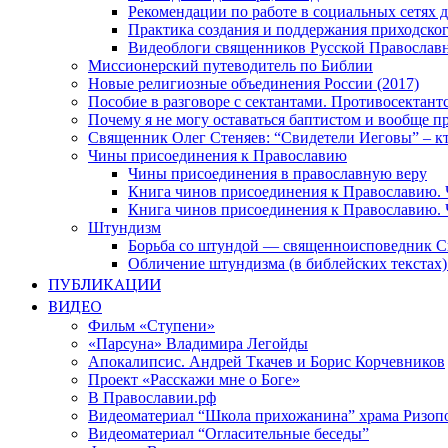
Рекомендации по работе в социальных сетях
Практика создания и поддержания приходског
Видеоблоги священников Русской Православн
Миссионерский путеводитель по Библии
Новые религиозные объединения России (2017)
Пособие в разговоре с сектантами. Противосектант
Почему я не могу оставаться баптистом и вообще п
Священник Олег Стеняев: “Свидетели Иеговы” – к
Чины присоединения к Православию
Чины присоединения в православную веру
Книга чинов присоединения к Православию. 
Книга чинов присоединения к Православию. 
Штундизм
Борьба со штундой — священноисповедник С
Обличение штундизма (в библейских текстах
ПУБЛИКАЦИИ
ВИДЕО
Фильм «Ступени»
«Парсуна» Владимира Легойды
Апокалипсис. Андрей Ткачев и Борис Корчевников
Проект «Расскажи мне о Боге»
В Православии.рф
Видеоматериал “Школа прихожанина” храма Ризоп
Видеоматериал “Огласительные беседы”