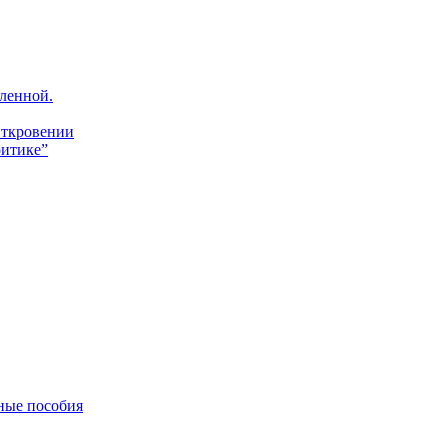
ленной.
Откровении
итике”
ные пособия