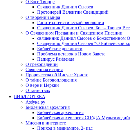
О Боге Творце
Священник Даниил Сысоев
Протоиерей Валентин Свенцицкий
О творении мира
Гипотеза теистической эволюции
Священник Даниил Сысоев. Бог – Творец Все
О Священном Предании и Священном Писании
священник Даниил Сысоев о Божественном 
Священник Даниил Сысоев “О Библейской кр
Библейские древности
Проблема вставок в Новом Завете
Папирус Райленда
О грехопадении
Священная истрия
Пророчества об Иисусе Христе
О тайне Боговоплощения
О вере и Церкви
О таинствах
БИБЛИОТЕКА
Азбука.ру
Библейская архелогия
Библейская археология
Библейская археология СПбДА Мультимедий
Миссия в интернете
Приход в медиамире, 2- изд