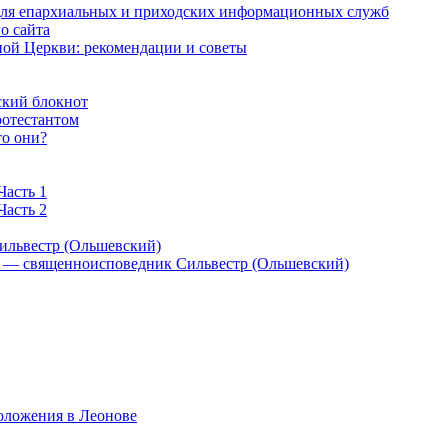
 для епархиальных и приходских информационных служб
о сайта
ой Церкви: рекомендации и советы
ский блокнот
ротестантом
то они?
Часть 1
Часть 2
ильвестр (Ольшевский)
) — священноисповедник Сильвестр (Ольшевский)
оложения в Леонове