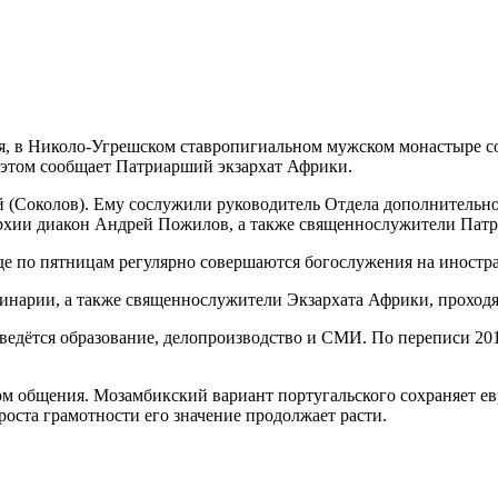
дня, в Николо-Угрешском ставропигиальном мужском монастыре с
 этом сообщает Патриарший экзархат Африки.
 (Соколов). Ему сослужили руководитель Отдела дополнительно
рхии диакон Андрей Пожилов, а также священнослужители Патр
де по пятницам регулярно совершаются богослужения на иностр
инарии, а также священнослужители Экзархата Африки, проход
ведётся образование, делопроизводство и СМИ. По переписи 2017
ком общения. Мозамбикский вариант португальского сохраняет е
оста грамотности его значение продолжает расти.