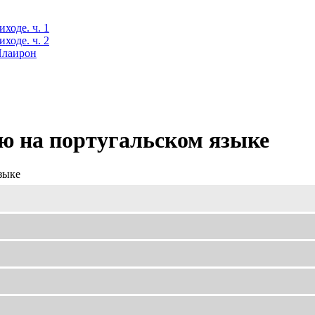
ходе. ч. 1
ходе. ч. 2
 Илаирон
ю на португальском языке
зыке