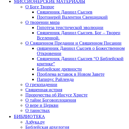
МИССИОНЕРСКИЕ МАТЕРИАЛЫ
О Боге Творце
Священник Даниил Сысоев
Протоиерей Валентин Свенцицкий
О творении мира
Гипотеза теистической эволюции
Священник Даниил Сысоев. Бог – Творец
Вселенной.
О Священном Предании и Священном Писании
священник Даниил Сысоев о Божественном
Откровении
Священник Даниил Сысоев “О Библейской
критике”
Библейские древности
Проблема вставок в Новом Завете
Папирус Райленда
О грехопадении
Священная истрия
Пророчества об Иисусе Христе
О тайне Боговоплощения
О вере и Церкви
О таинствах
БИБЛИОТЕКА
Азбука.ру
Библейская архелогия