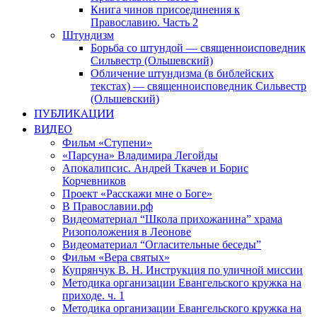
Книга чинов присоединения к
Православию. Часть 2
Штундизм
Борьба со штундой — священноисповедник
Сильвестр (Ольшевский)
Обличение штундизма (в библейских
текстах) — священноисповедник Сильвестр
(Ольшевский)
ПУБЛИКАЦИИ
ВИДЕО
Фильм «Ступени»
«Парсуна» Владимира Легойды
Апокалипсис. Андрей Ткачев и Борис
Корчевников
Проект «Расскажи мне о Боге»
В Православии.рф
Видеоматериал “Школа прихожанина” храма
Ризоположения в Леонове
Видеоматериал “Огласительные беседы”
Фильм «Вера святых»
Купрянчук В. Н. Инструкция по уличной миссии
Методика организации Евангельского кружка на
приходе. ч. 1
Методика организации Евангельского кружка на