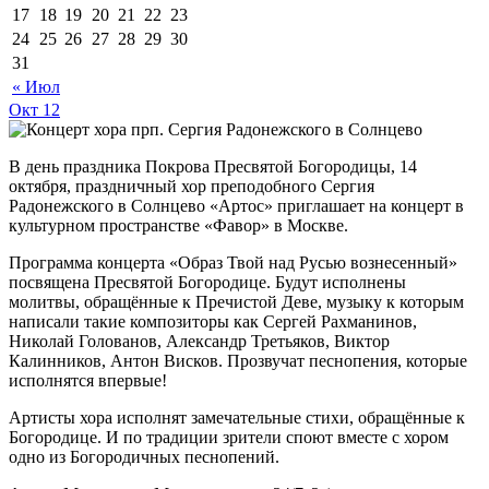
17
18
19
20
21
22
23
24
25
26
27
28
29
30
31
« Июл
Окт
12
В день праздника Покрова Пресвятой Богородицы, 14
октября, праздничный хор преподобного Сергия
Радонежского в Солнцево «Артос» приглашает на концерт в
культурном пространстве «Фавор» в Москве.
Программа концерта «Образ Твой над Русью вознесенный»
посвящена Пресвятой Богородице. Будут исполнены
молитвы, обращённые к Пречистой Деве, музыку к которым
написали такие композиторы как Сергей Рахманинов,
Николай Голованов, Александр Третьяков, Виктор
Калинников, Антон Висков. Прозвучат песнопения, которые
исполнятся впервые!
Артисты хора исполнят замечательные стихи, обращённые к
Богородице. И по традиции зрители споют вместе с хором
одно из Богородичных песнопений.