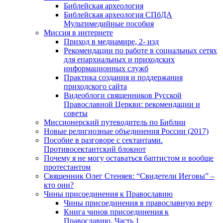
Библейская археология
Библейская археология СПбДА
Мультимедийные пособия
Миссия в интернете
Приход в медиамире, 2- изд
Рекомендации по работе в социальных сетях
для епархиальных и приходских
информационных служб
Практика создания и поддержания
приходского сайта
Видеоблоги священников Русской
Православной Церкви: рекомендации и
советы
Миссионерский путеводитель по Библии
Новые религиозные объединения России (2017)
Пособие в разговоре с сектантами.
Противосектантский блокнот
Почему я не могу оставаться баптистом и вообще
протестантом
Священник Олег Стеняев: “Свидетели Иеговы” –
кто они?
Чины присоединения к Православию
Чины присоединения в православную веру
Книга чинов присоединения к
Православию. Часть 1