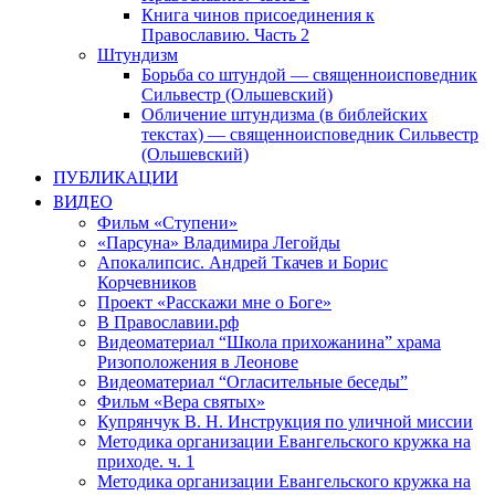
Книга чинов присоединения к
Православию. Часть 2
Штундизм
Борьба со штундой — священноисповедник
Сильвестр (Ольшевский)
Обличение штундизма (в библейских
текстах) — священноисповедник Сильвестр
(Ольшевский)
ПУБЛИКАЦИИ
ВИДЕО
Фильм «Ступени»
«Парсуна» Владимира Легойды
Апокалипсис. Андрей Ткачев и Борис
Корчевников
Проект «Расскажи мне о Боге»
В Православии.рф
Видеоматериал “Школа прихожанина” храма
Ризоположения в Леонове
Видеоматериал “Огласительные беседы”
Фильм «Вера святых»
Купрянчук В. Н. Инструкция по уличной миссии
Методика организации Евангельского кружка на
приходе. ч. 1
Методика организации Евангельского кружка на