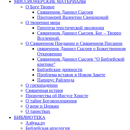
МИССИОНЕРСКИЕ МАТЕРИАЛЫ
О Боге Творце
Священник Даниил Сысоев
Протоиерей Валентин Свенцицкий
О творении мира
Гипотеза теистической эволюции
Священник Даниил Сысоев. Бог – Творец
Вселенной.
О Священном Предании и Священном Писании
священник Даниил Сысоев о Божественном
Откровении
Священник Даниил Сысоев “О Библейской
критике”
Библейские древности
Проблема вставок в Новом Завете
Папирус Райленда
О грехопадении
Священная истрия
Пророчества об Иисусе Христе
О тайне Боговоплощения
О вере и Церкви
О таинствах
БИБЛИОТЕКА
Азбука.ру
Библейская архелогия