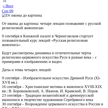
31
« Июл
Сен
09
От иконы до картины: четыре лекции познакомят с русской
религиозной живописью
9 сентября в Книжной палате в Черниговском стартует
познавательный курс лекций «Русская религиозная
живопись».
Будут рассмотрены динамика и отличительные черты
религиозно-церковного искусства Руси в разные века – с
примерами в изображениях и видео.
Даты и темы четырех лекций:
9 сентября – Изобразительное искусство Древней Руси (XI-
XVII вв.)
16 сентября – Христианские мотивы в живописи XVIII-XIX
вв.: В. Боровиковский, А. Иванов, И. Крамской, В. Перов
23 сентября – Традиции византийской и древнерусской
иконописи в творчестве художников Серебряного века
30 сентября – Возрождение церковного искусства в России в