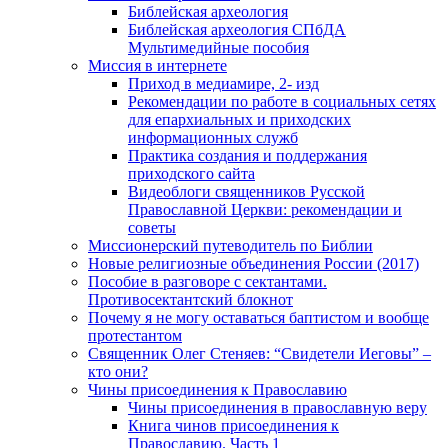
Библейская археология
Библейская археология СПбДА
Мультимедийные пособия
Миссия в интернете
Приход в медиамире, 2- изд
Рекомендации по работе в социальных сетях
для епархиальных и приходских
информационных служб
Практика создания и поддержания
приходского сайта
Видеоблоги священников Русской
Православной Церкви: рекомендации и
советы
Миссионерский путеводитель по Библии
Новые религиозные объединения России (2017)
Пособие в разговоре с сектантами.
Противосектантский блокнот
Почему я не могу оставаться баптистом и вообще
протестантом
Священник Олег Стеняев: “Свидетели Иеговы” –
кто они?
Чины присоединения к Православию
Чины присоединения в православную веру
Книга чинов присоединения к
Православию. Часть 1