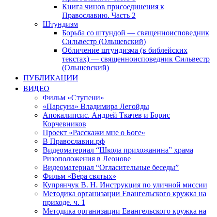
Книга чинов присоединения к
Православию. Часть 2
Штундизм
Борьба со штундой — священноисповедник
Сильвестр (Ольшевский)
Обличение штундизма (в библейских
текстах) — священноисповедник Сильвестр
(Ольшевский)
ПУБЛИКАЦИИ
ВИДЕО
Фильм «Ступени»
«Парсуна» Владимира Легойды
Апокалипсис. Андрей Ткачев и Борис
Корчевников
Проект «Расскажи мне о Боге»
В Православии.рф
Видеоматериал “Школа прихожанина” храма
Ризоположения в Леонове
Видеоматериал “Огласительные беседы”
Фильм «Вера святых»
Купрянчук В. Н. Инструкция по уличной миссии
Методика организации Евангельского кружка на
приходе. ч. 1
Методика организации Евангельского кружка на