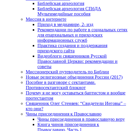
Библейская археология
Библейская археология СПбДА
Мультимедийные пособия
Миссия в интернете
Приход в медиамире, 2- изд
Рекомендации по работе в социальных сетях
для епархиальных и приходских
информационных служб
Практика создания и поддержания
приходского сайта
Видеоблоги священников Русской
Православной Церкви: рекомендации и
советы
Миссионерский путеводитель по Библии
Новые религиозные объединения России (2017)
Пособие в разговоре с сектантами.
Противосектантский блокнот
Почему я не могу оставаться баптистом и вообще
протестантом
Священник Олег Стеняев: “Свидетели Иеговы” –
кто они?
Чины присоединения к Православию
Чины присоединения в православную веру
Книга чинов присоединения к
Православию. Часть 1