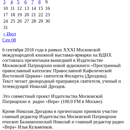
3
4
5
6
7
8
9
10
11
12
13
14
15
16
17
18
19
20
21
22
23
24
25
26
27
28
29
30
31
« Июл
Сен
08
6 сентября 2018 года в рамках XXXI Московской
международной книжной выставки-ярмарки на ВДНХ
состоялась презентация вышедшей в Издательстве
Московской Патриархии новой аудиокниги «Пространный
православный катехизис Православной Кафолической
Восточной Церкви» святителя Филарета (Дроздова).
Текст читает двоюродный праправнук святителя, ученый и
телеведущий Николай Дроздов.
Это совместный проект Издательства Московской
Патриархии и радио «Вера» (100,9 FM в Москве).
Кроме Николая Дроздова в презентации приняли участие
главный редактор Издательства Московской Патриархии
епископ Балашихинский Николай и главный редактор радио
«Вера» Илья Кузьменков.