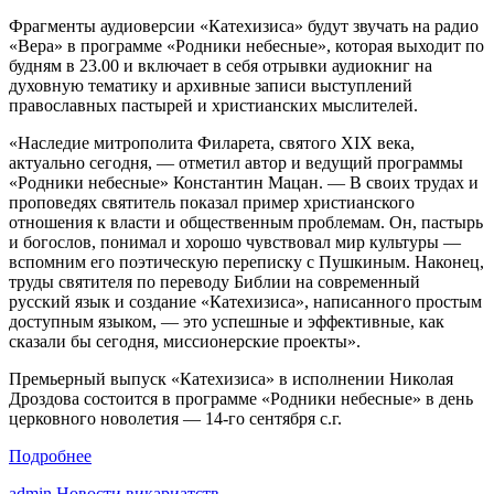
Фрагменты аудиоверсии «Катехизиса» будут звучать на радио
«Вера» в программе «Родники небесные», которая выходит по
будням в 23.00 и включает в себя отрывки аудиокниг на
духовную тематику и архивные записи выступлений
православных пастырей и христианских мыслителей.
«Наследие митрополита Филарета, святого XIX века,
актуально сегодня, — отметил автор и ведущий программы
«Родники небесные» Константин Мацан. — В своих трудах и
проповедях святитель показал пример христианского
отношения к власти и общественным проблемам. Он, пастырь
и богослов, понимал и хорошо чувствовал мир культуры —
вспомним его поэтическую переписку с Пушкиным. Наконец,
труды святителя по переводу Библии на современный
русский язык и создание «Катехизиса», написанного простым
доступным языком, — это успешные и эффективные, как
сказали бы сегодня, миссионерские проекты».
Премьерный выпуск «Катехизиса» в исполнении Николая
Дроздова состоится в программе «Родники небесные» в день
церковного новолетия — 14-го сентября с.г.
Подробнее
admin
Новости викариатств