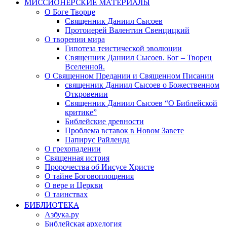
МИССИОНЕРСКИЕ МАТЕРИАЛЫ
О Боге Творце
Священник Даниил Сысоев
Протоиерей Валентин Свенцицкий
О творении мира
Гипотеза теистической эволюции
Священник Даниил Сысоев. Бог – Творец
Вселенной.
О Священном Предании и Священном Писании
священник Даниил Сысоев о Божественном
Откровении
Священник Даниил Сысоев “О Библейской
критике”
Библейские древности
Проблема вставок в Новом Завете
Папирус Райленда
О грехопадении
Священная истрия
Пророчества об Иисусе Христе
О тайне Боговоплощения
О вере и Церкви
О таинствах
БИБЛИОТЕКА
Азбука.ру
Библейская архелогия