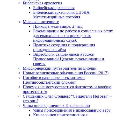
Библейская архелогия
Библейская археология
Библейская археология СПбДА
Мультимедийные пособия
Миссия в интернете
Приход в медиамире, 2- изд
Рекомендации по работе в социальных сетях
для епархиальных и приходских
информационных служб
Практика создания и поддержания
приходского сайта
Видеоблоги священников Русской
Православной Церкви: рекомендации и
советы
Миссионерский путеводитель по Библии
Новые религиозные объединения России (2017)
Пособие в разговоре с сектантами.
Противосектантский блокнот
Почему я не могу оставаться баптистом и вообще
протестантом
Священник Олег Стеняев: “Свидетели Иеговы” –
кто они?
Чины присоединения к Православию
Чины присоединения в православную веру
Книга чинов присоединения к