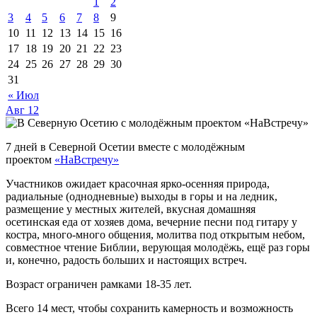
1
2
3
4
5
6
7
8
9
10
11
12
13
14
15
16
17
18
19
20
21
22
23
24
25
26
27
28
29
30
31
« Июл
Авг
12
7 дней в Северной Осетии вместе с молодёжным
проектом
«НаВстречу»
Участников ожидает красочная ярко-осенняя природа,
радиальные (однодневные) выходы в горы и на ледник,
размещение у местных жителей, вкусная домашняя
осетинская еда от хозяев дома, вечерние песни под гитару у
костра, много-много общения, молитва под открытым небом,
совместное чтение Библии, верующая молодёжь, ещё раз горы
и, конечно, радость больших и настоящих встреч.
Возраст ограничен рамками 18-35 лет.
Всего 14 мест, чтобы сохранить камерность и возможность