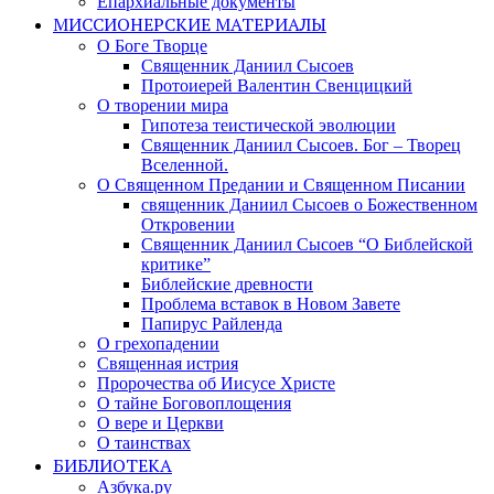
Епархиальные документы
МИССИОНЕРСКИЕ МАТЕРИАЛЫ
О Боге Творце
Священник Даниил Сысоев
Протоиерей Валентин Свенцицкий
О творении мира
Гипотеза теистической эволюции
Священник Даниил Сысоев. Бог – Творец
Вселенной.
О Священном Предании и Священном Писании
священник Даниил Сысоев о Божественном
Откровении
Священник Даниил Сысоев “О Библейской
критике”
Библейские древности
Проблема вставок в Новом Завете
Папирус Райленда
О грехопадении
Священная истрия
Пророчества об Иисусе Христе
О тайне Боговоплощения
О вере и Церкви
О таинствах
БИБЛИОТЕКА
Азбука.ру