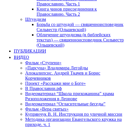
Православию. Часть 1
Книга чинов присоединения к
Православию. Часть 2
Штундизм
Борьба со штундой — священноисповедник
Сильвестр (Ольшевский)
Обличение штундизма (в библейских
текстах) — священноисповедник Сильвестр
(Ольшевский)
ПУБЛИКАЦИИ
ВИДЕО
Фильм «Ступени»
«Парсуна» Владимира Легойды
Апокалипсис. Андрей Ткачев и Борис
Корчевников
Проект «Расскажи мне о Боге»
В Православии.рф
Видеоматериал “Школа прихожанина” храма
Ризоположения в Леонове
Видеоматериал “Огласительные беседы”
Фильм «Вера святых»
Купрянчук В. Н. Инструкция по уличной миссии
Методика организации Евангельского кружка на
приходе. ч. 1