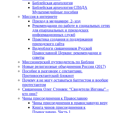
Библейская археология
Библейская археология СПбДА
Мультимедийные пособия
Миссия в интернете
Приход в медиамире, 2- изд
Рекомендации по работе в социальных сетях
для епархиальных и приходских
информационных служб
Практика создания и поддержания
приходского сайта
Видеоблоги священников Русской
Православной Церкви: рекомендации и
советы
Миссионерский путеводитель по Библии
Новые религиозные объединения России (2017)
Пособие в разговоре с сектантами.
Противосектантский блокнот
Почему я не могу оставаться баптистом и вообще
протестантом
Священник Олег Стеняев: “Свидетели Иеговы” –
кто они?
Чины присоединения к Православию
Чины присоединения в православную веру
Книга чинов присоединения к
Православию. Часть 1