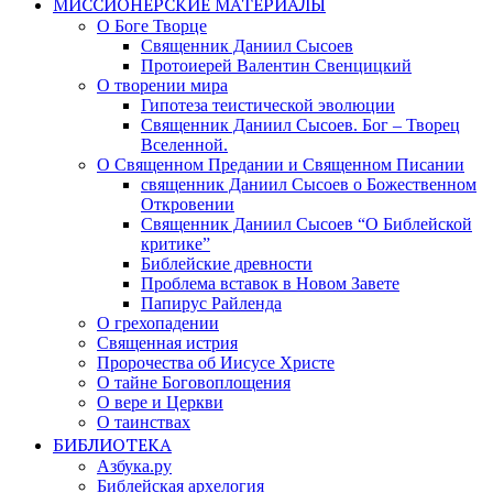
МИССИОНЕРСКИЕ МАТЕРИАЛЫ
О Боге Творце
Священник Даниил Сысоев
Протоиерей Валентин Свенцицкий
О творении мира
Гипотеза теистической эволюции
Священник Даниил Сысоев. Бог – Творец
Вселенной.
О Священном Предании и Священном Писании
священник Даниил Сысоев о Божественном
Откровении
Священник Даниил Сысоев “О Библейской
критике”
Библейские древности
Проблема вставок в Новом Завете
Папирус Райленда
О грехопадении
Священная истрия
Пророчества об Иисусе Христе
О тайне Боговоплощения
О вере и Церкви
О таинствах
БИБЛИОТЕКА
Азбука.ру
Библейская архелогия