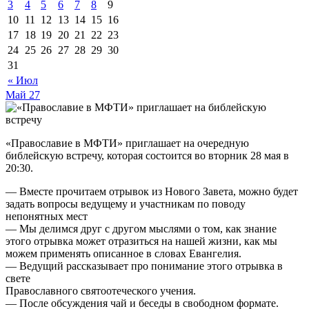
3
4
5
6
7
8
9
10
11
12
13
14
15
16
17
18
19
20
21
22
23
24
25
26
27
28
29
30
31
« Июл
Май
27
«Православие в МФТИ» приглашает на очередную
библейскую встречу, которая состоится во вторник 28 мая в
20:30.
— Вместе прочитаем отрывок из Нового Завета, можно будет
задать вопросы ведущему и участникам по поводу
непонятных мест
— Мы делимся друг с другом мыслями о том, как знание
этого отрывка может отразиться на нашей жизни, как мы
можем применять описанное в словах Евангелия.
— Ведущий рассказывает про понимание этого отрывка в
свете
Православного святоотеческого учения.
— После обсуждения чай и беседы в свободном формате.