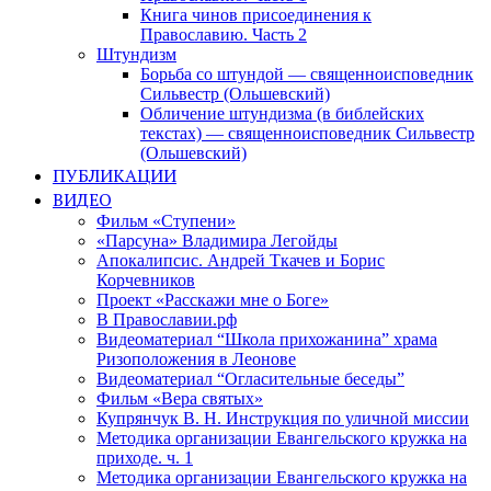
Книга чинов присоединения к
Православию. Часть 2
Штундизм
Борьба со штундой — священноисповедник
Сильвестр (Ольшевский)
Обличение штундизма (в библейских
текстах) — священноисповедник Сильвестр
(Ольшевский)
ПУБЛИКАЦИИ
ВИДЕО
Фильм «Ступени»
«Парсуна» Владимира Легойды
Апокалипсис. Андрей Ткачев и Борис
Корчевников
Проект «Расскажи мне о Боге»
В Православии.рф
Видеоматериал “Школа прихожанина” храма
Ризоположения в Леонове
Видеоматериал “Огласительные беседы”
Фильм «Вера святых»
Купрянчук В. Н. Инструкция по уличной миссии
Методика организации Евангельского кружка на
приходе. ч. 1
Методика организации Евангельского кружка на