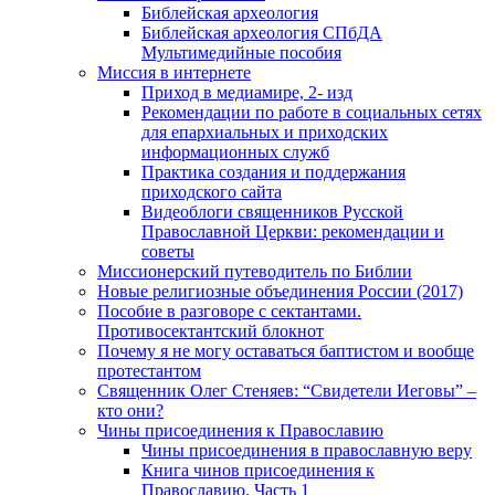
Библейская археология
Библейская археология СПбДА
Мультимедийные пособия
Миссия в интернете
Приход в медиамире, 2- изд
Рекомендации по работе в социальных сетях
для епархиальных и приходских
информационных служб
Практика создания и поддержания
приходского сайта
Видеоблоги священников Русской
Православной Церкви: рекомендации и
советы
Миссионерский путеводитель по Библии
Новые религиозные объединения России (2017)
Пособие в разговоре с сектантами.
Противосектантский блокнот
Почему я не могу оставаться баптистом и вообще
протестантом
Священник Олег Стеняев: “Свидетели Иеговы” –
кто они?
Чины присоединения к Православию
Чины присоединения в православную веру
Книга чинов присоединения к
Православию. Часть 1