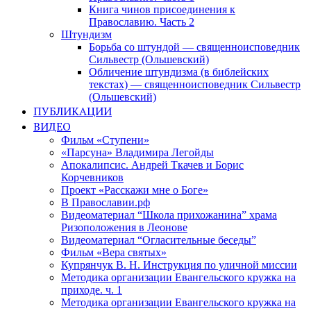
Книга чинов присоединения к
Православию. Часть 2
Штундизм
Борьба со штундой — священноисповедник
Сильвестр (Ольшевский)
Обличение штундизма (в библейских
текстах) — священноисповедник Сильвестр
(Ольшевский)
ПУБЛИКАЦИИ
ВИДЕО
Фильм «Ступени»
«Парсуна» Владимира Легойды
Апокалипсис. Андрей Ткачев и Борис
Корчевников
Проект «Расскажи мне о Боге»
В Православии.рф
Видеоматериал “Школа прихожанина” храма
Ризоположения в Леонове
Видеоматериал “Огласительные беседы”
Фильм «Вера святых»
Купрянчук В. Н. Инструкция по уличной миссии
Методика организации Евангельского кружка на
приходе. ч. 1
Методика организации Евангельского кружка на