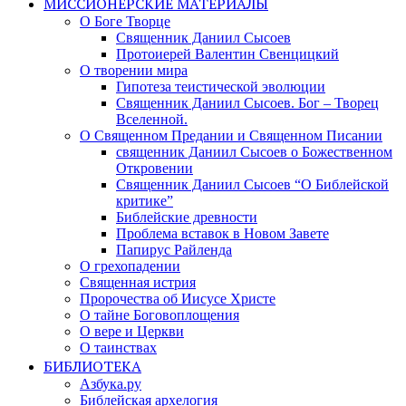
МИССИОНЕРСКИЕ МАТЕРИАЛЫ
О Боге Творце
Священник Даниил Сысоев
Протоиерей Валентин Свенцицкий
О творении мира
Гипотеза теистической эволюции
Священник Даниил Сысоев. Бог – Творец
Вселенной.
О Священном Предании и Священном Писании
священник Даниил Сысоев о Божественном
Откровении
Священник Даниил Сысоев “О Библейской
критике”
Библейские древности
Проблема вставок в Новом Завете
Папирус Райленда
О грехопадении
Священная истрия
Пророчества об Иисусе Христе
О тайне Боговоплощения
О вере и Церкви
О таинствах
БИБЛИОТЕКА
Азбука.ру
Библейская архелогия