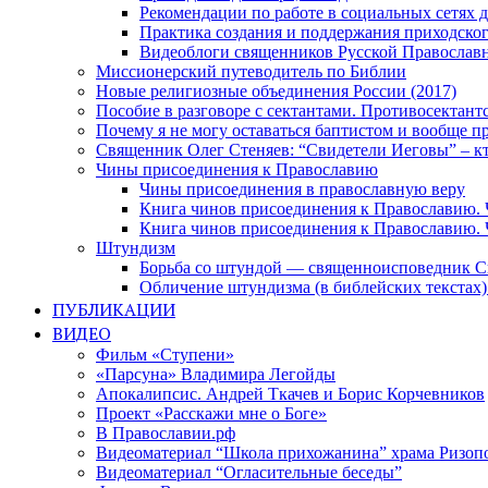
Рекомендации по работе в социальных сетях
Практика создания и поддержания приходског
Видеоблоги священников Русской Православн
Миссионерский путеводитель по Библии
Новые религиозные объединения России (2017)
Пособие в разговоре с сектантами. Противосектант
Почему я не могу оставаться баптистом и вообще п
Священник Олег Стеняев: “Свидетели Иеговы” – к
Чины присоединения к Православию
Чины присоединения в православную веру
Книга чинов присоединения к Православию. 
Книга чинов присоединения к Православию. 
Штундизм
Борьба со штундой — священноисповедник С
Обличение штундизма (в библейских текстах
ПУБЛИКАЦИИ
ВИДЕО
Фильм «Ступени»
«Парсуна» Владимира Легойды
Апокалипсис. Андрей Ткачев и Борис Корчевников
Проект «Расскажи мне о Боге»
В Православии.рф
Видеоматериал “Школа прихожанина” храма Ризоп
Видеоматериал “Огласительные беседы”