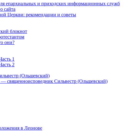
 для епархиальных и приходских информационных служб
о сайта
ой Церкви: рекомендации и советы
ский блокнот
ротестантом
то они?
Часть 1
Часть 2
ильвестр (Ольшевский)
) — священноисповедник Сильвестр (Ольшевский)
оложения в Леонове