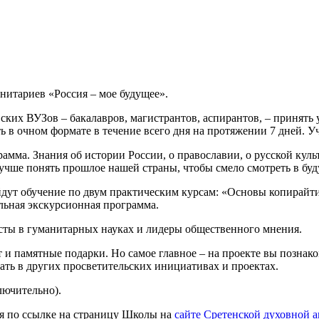
нитариев «Россия – мое будущее».
х ВУЗов – бакалавров, магистрантов, аспирантов, – принять уч
ь в очном формате в течение всего дня на протяжении 7 дней. У
амма. Знания об истории России, о православии, о русской культ
учше понять прошлое нашей страны, чтобы смело смотреть в буд
дут обучение по двум практическим курсам: «Основы копирай
льная экскурсионная программа.
сты в гуманитарных науках и лидеры общественного мнения.
и памятные подарки. Но самое главное – на проекте вы позна
вать в других просветительских инициативах и проектах.
лючительно).
дя по ссылке на страницу Школы на
сайте Сретенской духовной 