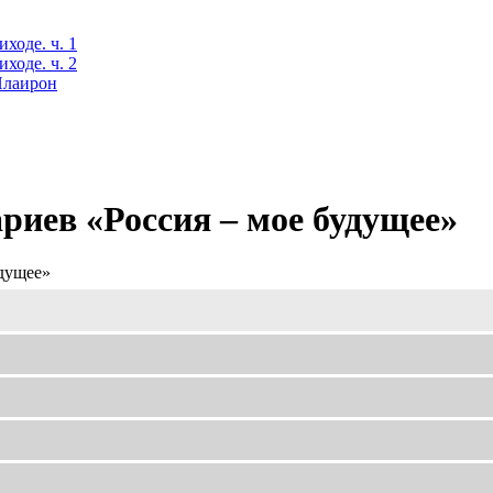
ходе. ч. 1
ходе. ч. 2
 Илаирон
иев «Россия – мое будущее»
удущее»