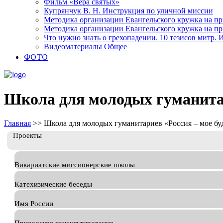
Фильм «Вера святых»
Купрянчук В. Н. Инструкция по уличной миссии
Методика организации Евангельского кружка на при
Методика организации Евангельского кружка на при
Что нужно знать о грехопадении. 10 тезисов митр.
Видеоматериалы Общее
ФОТО
Школа для молодых гуманитар
Главная
>>
Школа для молодых гуманитариев «Россия – мое б
Проекты
Викариатские миссионерские школы
Катехизические беседы
Имя России