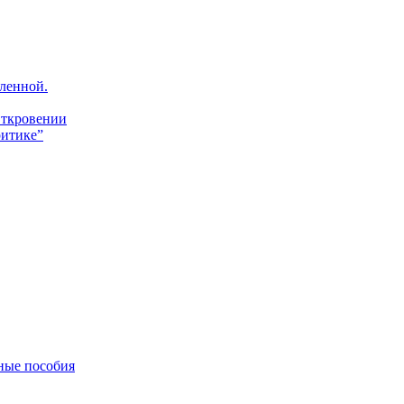
ленной.
Откровении
итике”
ные пособия