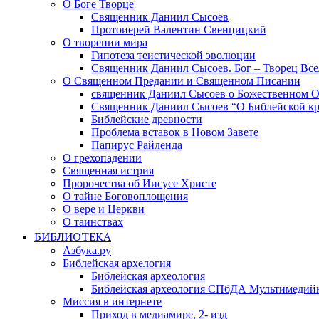
О Боге Творце
Священник Даниил Сысоев
Протоиерей Валентин Свенцицкий
О творении мира
Гипотеза теистической эволюции
Священник Даниил Сысоев. Бог – Творец Все
О Священном Предании и Священном Писании
священник Даниил Сысоев о Божественном 
Священник Даниил Сысоев “О Библейской кр
Библейские древности
Проблема вставок в Новом Завете
Папирус Райленда
О грехопадении
Священная истрия
Пророчества об Иисусе Христе
О тайне Боговоплощения
О вере и Церкви
О таинствах
БИБЛИОТЕКА
Азбука.ру
Библейская архелогия
Библейская археология
Библейская археология СПбДА Мультимедий
Миссия в интернете
Приход в медиамире, 2- изд