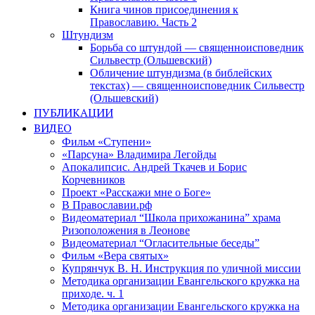
Книга чинов присоединения к
Православию. Часть 2
Штундизм
Борьба со штундой — священноисповедник
Сильвестр (Ольшевский)
Обличение штундизма (в библейских
текстах) — священноисповедник Сильвестр
(Ольшевский)
ПУБЛИКАЦИИ
ВИДЕО
Фильм «Ступени»
«Парсуна» Владимира Легойды
Апокалипсис. Андрей Ткачев и Борис
Корчевников
Проект «Расскажи мне о Боге»
В Православии.рф
Видеоматериал “Школа прихожанина” храма
Ризоположения в Леонове
Видеоматериал “Огласительные беседы”
Фильм «Вера святых»
Купрянчук В. Н. Инструкция по уличной миссии
Методика организации Евангельского кружка на
приходе. ч. 1
Методика организации Евангельского кружка на