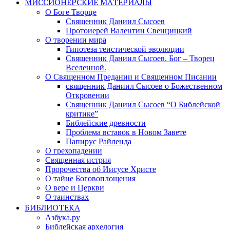
МИССИОНЕРСКИЕ МАТЕРИАЛЫ
О Боге Творце
Священник Даниил Сысоев
Протоиерей Валентин Свенцицкий
О творении мира
Гипотеза теистической эволюции
Священник Даниил Сысоев. Бог – Творец
Вселенной.
О Священном Предании и Священном Писании
священник Даниил Сысоев о Божественном
Откровении
Священник Даниил Сысоев “О Библейской
критике”
Библейские древности
Проблема вставок в Новом Завете
Папирус Райленда
О грехопадении
Священная истрия
Пророчества об Иисусе Христе
О тайне Боговоплощения
О вере и Церкви
О таинствах
БИБЛИОТЕКА
Азбука.ру
Библейская архелогия