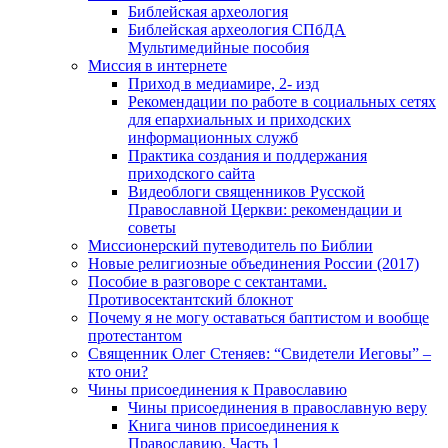
Библейская археология
Библейская археология СПбДА
Мультимедийные пособия
Миссия в интернете
Приход в медиамире, 2- изд
Рекомендации по работе в социальных сетях
для епархиальных и приходских
информационных служб
Практика создания и поддержания
приходского сайта
Видеоблоги священников Русской
Православной Церкви: рекомендации и
советы
Миссионерский путеводитель по Библии
Новые религиозные объединения России (2017)
Пособие в разговоре с сектантами.
Противосектантский блокнот
Почему я не могу оставаться баптистом и вообще
протестантом
Священник Олег Стеняев: “Свидетели Иеговы” –
кто они?
Чины присоединения к Православию
Чины присоединения в православную веру
Книга чинов присоединения к
Православию. Часть 1