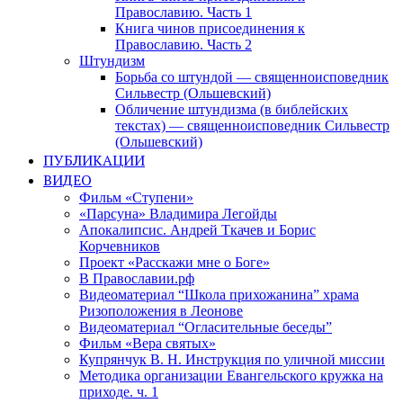
Православию. Часть 1
Книга чинов присоединения к
Православию. Часть 2
Штундизм
Борьба со штундой — священноисповедник
Сильвестр (Ольшевский)
Обличение штундизма (в библейских
текстах) — священноисповедник Сильвестр
(Ольшевский)
ПУБЛИКАЦИИ
ВИДЕО
Фильм «Ступени»
«Парсуна» Владимира Легойды
Апокалипсис. Андрей Ткачев и Борис
Корчевников
Проект «Расскажи мне о Боге»
В Православии.рф
Видеоматериал “Школа прихожанина” храма
Ризоположения в Леонове
Видеоматериал “Огласительные беседы”
Фильм «Вера святых»
Купрянчук В. Н. Инструкция по уличной миссии
Методика организации Евангельского кружка на
приходе. ч. 1