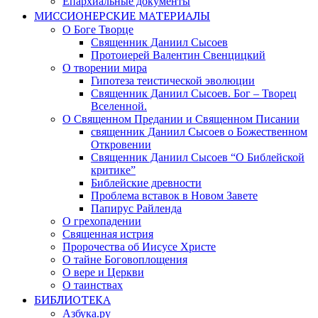
Епархиальные документы
МИССИОНЕРСКИЕ МАТЕРИАЛЫ
О Боге Творце
Священник Даниил Сысоев
Протоиерей Валентин Свенцицкий
О творении мира
Гипотеза теистической эволюции
Священник Даниил Сысоев. Бог – Творец
Вселенной.
О Священном Предании и Священном Писании
священник Даниил Сысоев о Божественном
Откровении
Священник Даниил Сысоев “О Библейской
критике”
Библейские древности
Проблема вставок в Новом Завете
Папирус Райленда
О грехопадении
Священная истрия
Пророчества об Иисусе Христе
О тайне Боговоплощения
О вере и Церкви
О таинствах
БИБЛИОТЕКА
Азбука.ру