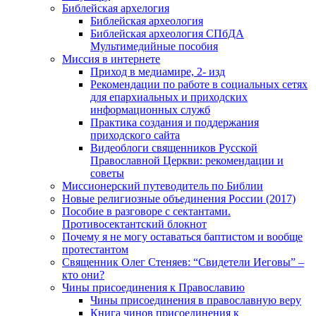
Библейская архелогия
Библейская археология
Библейская археология СПбДА
Мультимедийные пособия
Миссия в интернете
Приход в медиамире, 2- изд
Рекомендации по работе в социальных сетях
для епархиальных и приходских
информационных служб
Практика создания и поддержания
приходского сайта
Видеоблоги священников Русской
Православной Церкви: рекомендации и
советы
Миссионерский путеводитель по Библии
Новые религиозные объединения России (2017)
Пособие в разговоре с сектантами.
Противосектантский блокнот
Почему я не могу оставаться баптистом и вообще
протестантом
Священник Олег Стеняев: “Свидетели Иеговы” –
кто они?
Чины присоединения к Православию
Чины присоединения в православную веру
Книга чинов присоединения к