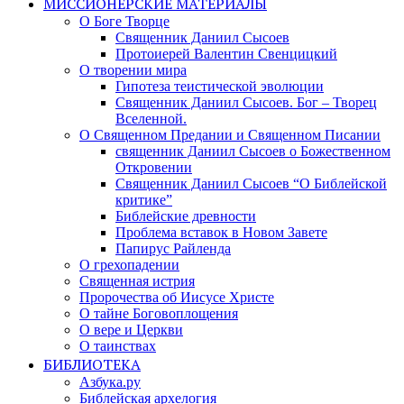
МИССИОНЕРСКИЕ МАТЕРИАЛЫ
О Боге Творце
Священник Даниил Сысоев
Протоиерей Валентин Свенцицкий
О творении мира
Гипотеза теистической эволюции
Священник Даниил Сысоев. Бог – Творец
Вселенной.
О Священном Предании и Священном Писании
священник Даниил Сысоев о Божественном
Откровении
Священник Даниил Сысоев “О Библейской
критике”
Библейские древности
Проблема вставок в Новом Завете
Папирус Райленда
О грехопадении
Священная истрия
Пророчества об Иисусе Христе
О тайне Боговоплощения
О вере и Церкви
О таинствах
БИБЛИОТЕКА
Азбука.ру
Библейская архелогия