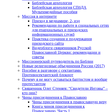
Библейская археология
Библейская археология СПбДА
Мультимедийные пособия
Миссия в интернете
Приход в медиамире, 2- изд
Рекомендации по работе в социальных сетях
для епархиальных и приходских
информационных служб
Практика создания и поддержания
приходского сайта
Видеоблоги священников Русской
Православной Церкви: рекомендации и
советы
Миссионерский путеводитель по Библии
Новые религиозные объединения России (2017)
Пособие в разговоре с сектантами.
Противосектантский блокнот
Почему я не могу оставаться баптистом и вообще
протестантом
Священник Олег Стеняев: “Свидетели Иеговы” –
кто они?
Чины присоединения к Православию
Чины присоединения в православную веру
Книга чинов присоединения к
Православию. Часть 1