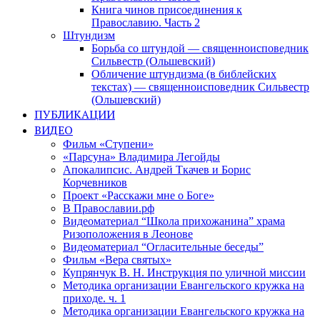
Книга чинов присоединения к
Православию. Часть 2
Штундизм
Борьба со штундой — священноисповедник
Сильвестр (Ольшевский)
Обличение штундизма (в библейских
текстах) — священноисповедник Сильвестр
(Ольшевский)
ПУБЛИКАЦИИ
ВИДЕО
Фильм «Ступени»
«Парсуна» Владимира Легойды
Апокалипсис. Андрей Ткачев и Борис
Корчевников
Проект «Расскажи мне о Боге»
В Православии.рф
Видеоматериал “Школа прихожанина” храма
Ризоположения в Леонове
Видеоматериал “Огласительные беседы”
Фильм «Вера святых»
Купрянчук В. Н. Инструкция по уличной миссии
Методика организации Евангельского кружка на
приходе. ч. 1
Методика организации Евангельского кружка на