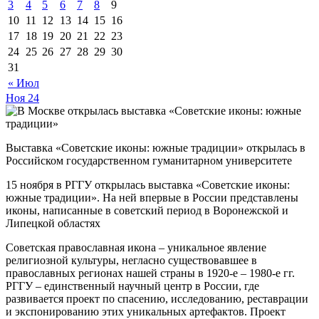
3
4
5
6
7
8
9
10
11
12
13
14
15
16
17
18
19
20
21
22
23
24
25
26
27
28
29
30
31
« Июл
Ноя
24
Выставка «Советские иконы: южные традиции» открылась в
Российском государственном гуманитарном университете
15 ноября в РГГУ открылась выставка «Советские иконы:
южные традиции». На ней впервые в России представлены
иконы, написанные в советский период в Воронежской и
Липецкой областях
Советская православная икона – уникальное явление
религиозной культуры, негласно существовавшее в
православных регионах нашей страны в 1920-е – 1980-е гг.
РГГУ – единственный научный центр в России, где
развивается проект по спасению, исследованию, реставрации
и экспонированию этих уникальных артефактов. Проект