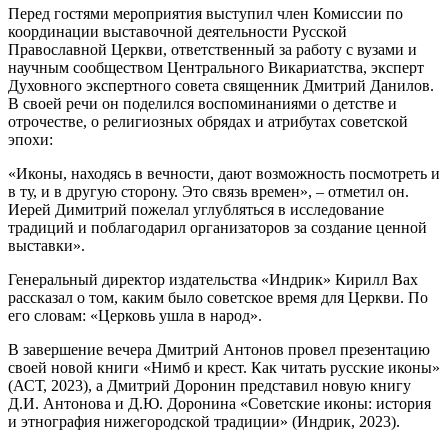
Перед гостями мероприятия выступил член Комиссии по
координации выставочной деятельности Русской
Православной Церкви, ответственный за работу с вузами и
научным сообществом Центрального Викариатства, эксперт
Духовного экспертного совета священник Дмитрий Данилов.
В своей речи он поделился воспоминаниями о детстве и
отрочестве, о религиозных обрядах и атрибутах советской
эпохи:
«Иконы, находясь в вечности, дают возможность посмотреть и
в ту, и в другую сторону. Это связь времен», – отметил он.
Иерей Димитрий пожелал углубляться в исследование
традиций и поблагодарил организаторов за создание ценной
выставки».
Генеральный директор издательства «Индрик» Кирилл Вах
рассказал о том, каким было советское время для Церкви. По
его словам: «Церковь ушла в народ».
В завершение вечера Дмитрий Антонов провел презентацию
своей новой книги «Нимб и крест. Как читать русские иконы»
(АСТ, 2023), а Дмитрий Доронин представил новую книгу
Д.И. Антонова и Д.Ю. Доронина «Советские иконы: история
и этнография нижегородской традиции» (Индрик, 2023).