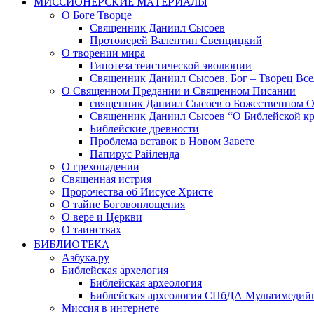
МИССИОНЕРСКИЕ МАТЕРИАЛЫ
О Боге Творце
Священник Даниил Сысоев
Протоиерей Валентин Свенцицкий
О творении мира
Гипотеза теистической эволюции
Священник Даниил Сысоев. Бог – Творец Все
О Священном Предании и Священном Писании
священник Даниил Сысоев о Божественном 
Священник Даниил Сысоев “О Библейской кр
Библейские древности
Проблема вставок в Новом Завете
Папирус Райленда
О грехопадении
Священная истрия
Пророчества об Иисусе Христе
О тайне Боговоплощения
О вере и Церкви
О таинствах
БИБЛИОТЕКА
Азбука.ру
Библейская архелогия
Библейская археология
Библейская археология СПбДА Мультимедий
Миссия в интернете