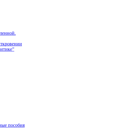
ленной.
Откровении
итике”
ные пособия