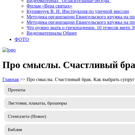
Видеоматериал “Огласительные беседы”
Фильм «Вера святых»
Купрянчук В. Н. Инструкция по уличной миссии
Методика организации Евангельского кружка на при
Методика организации Евангельского кружка на при
Что нужно знать о грехопадении. 10 тезисов митр.
Видеоматериалы Общее
ФОТО
Про смыслы. Счастливый брак
Главная
>>
Про смыслы. Счастливый брак. Как выбрать супруг
Проекты
Листовки, плакаты, брошюры
Стенгазета (Новое)
Библия