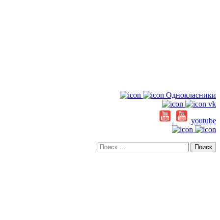
Однокласники
vk
youtube
Искать: