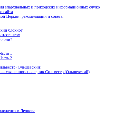
 для епархиальных и приходских информационных служб
о сайта
ой Церкви: рекомендации и советы
ский блокнот
ротестантом
то они?
Часть 1
Часть 2
ильвестр (Ольшевский)
) — священноисповедник Сильвестр (Ольшевский)
оложения в Леонове