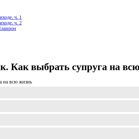
ходе. ч. 1
ходе. ч. 2
 Илаирон
. Как выбрать супруга на вс
а на всю жизнь