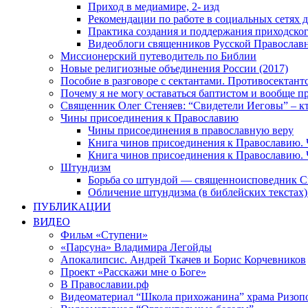
Приход в медиамире, 2- изд
Рекомендации по работе в социальных сетях
Практика создания и поддержания приходског
Видеоблоги священников Русской Православн
Миссионерский путеводитель по Библии
Новые религиозные объединения России (2017)
Пособие в разговоре с сектантами. Противосектант
Почему я не могу оставаться баптистом и вообще п
Священник Олег Стеняев: “Свидетели Иеговы” – к
Чины присоединения к Православию
Чины присоединения в православную веру
Книга чинов присоединения к Православию. 
Книга чинов присоединения к Православию. 
Штундизм
Борьба со штундой — священноисповедник С
Обличение штундизма (в библейских текстах
ПУБЛИКАЦИИ
ВИДЕО
Фильм «Ступени»
«Парсуна» Владимира Легойды
Апокалипсис. Андрей Ткачев и Борис Корчевников
Проект «Расскажи мне о Боге»
В Православии.рф
Видеоматериал “Школа прихожанина” храма Ризоп