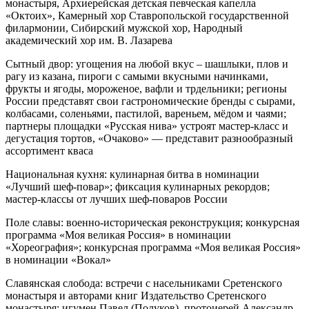
монастыря, Архиерейская детская певческая капелла
«Октоих», Камерный хор Ставропольской государственной
филармонии, Сибирский мужской хор, Народный
академический хор им. В. Лазарева
Сытный двор: угощения на любой вкус – шашлыки, плов и
рагу из казана, пироги с самыми вкусными начинками,
фрукты и ягоды, мороженое, вафли и трдельники; регионы
России представят свои гастрономические бренды с сырами,
колбасами, соленьями, пастилой, вареньем, мёдом и чаями;
партнеры площадки «Русская нива» устроят мастер-класс и
дегустация тортов, «Очаково» — представит разнообразный
ассортимент кваса
Национальная кухня: кулинарная битва в номинации
«Лучший шеф-повар»; фиксация кулинарных рекордов;
мастер-классы от лучших шеф-поваров России
Поле славы: военно-историческая реконструкция; конкурсная
программа «Моя великая Россия» в номинации
«Хореография»; конкурсная программа «Моя великая Россия»
в номинации «Вокал»
Славянская слобода: встречи с насельниками Сретенского
монастыря и авторами книг Издательство Сретенского
монастыря: игумен Павел (Полуков), протоиерей Александр