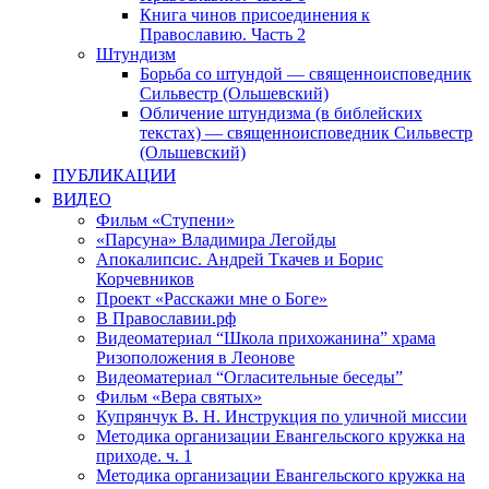
Книга чинов присоединения к
Православию. Часть 2
Штундизм
Борьба со штундой — священноисповедник
Сильвестр (Ольшевский)
Обличение штундизма (в библейских
текстах) — священноисповедник Сильвестр
(Ольшевский)
ПУБЛИКАЦИИ
ВИДЕО
Фильм «Ступени»
«Парсуна» Владимира Легойды
Апокалипсис. Андрей Ткачев и Борис
Корчевников
Проект «Расскажи мне о Боге»
В Православии.рф
Видеоматериал “Школа прихожанина” храма
Ризоположения в Леонове
Видеоматериал “Огласительные беседы”
Фильм «Вера святых»
Купрянчук В. Н. Инструкция по уличной миссии
Методика организации Евангельского кружка на
приходе. ч. 1
Методика организации Евангельского кружка на