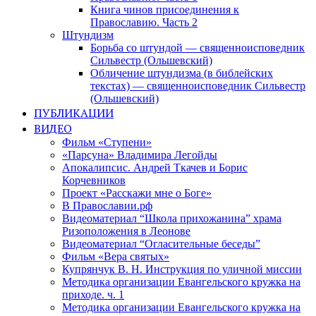
Книга чинов присоединения к
Православию. Часть 2
Штундизм
Борьба со штундой — священноисповедник
Сильвестр (Ольшевский)
Обличение штундизма (в библейских
текстах) — священноисповедник Сильвестр
(Ольшевский)
ПУБЛИКАЦИИ
ВИДЕО
Фильм «Ступени»
«Парсуна» Владимира Легойды
Апокалипсис. Андрей Ткачев и Борис
Корчевников
Проект «Расскажи мне о Боге»
В Православии.рф
Видеоматериал “Школа прихожанина” храма
Ризоположения в Леонове
Видеоматериал “Огласительные беседы”
Фильм «Вера святых»
Купрянчук В. Н. Инструкция по уличной миссии
Методика организации Евангельского кружка на
приходе. ч. 1
Методика организации Евангельского кружка на