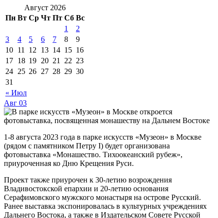
Август 2026
Пн
Вт
Ср
Чт
Пт
Сб
Вс
1
2
3
4
5
6
7
8
9
10
11
12
13
14
15
16
17
18
19
20
21
22
23
24
25
26
27
28
29
30
31
« Июл
Авг
03
1-8 августа 2023 года в парке искусств «Музеон» в Москве
(рядом с памятником Петру I) будет организована
фотовыставка «Монашество. Тихоокеанский рубеж»,
приуроченная ко Дню Крещения Руси.
Проект также приурочен к 30-летию возрождения
Владивостокской епархии и 20-летию основания
Серафимовского мужского монастыря на острове Русский.
Ранее выставка экспонировалась в культурных учреждениях
Дальнего Востока, а также в Издательском Совете Русской