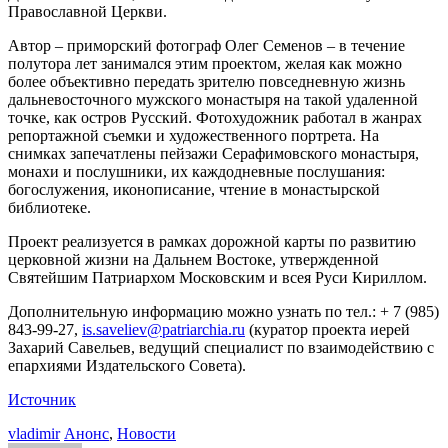
Православной Церкви.
Автор – приморский фотограф Олег Семенов – в течение
полутора лет занимался этим проектом, желая как можно
более объективно передать зрителю повседневную жизнь
дальневосточного мужского монастыря на такой удаленной
точке, как остров Русский. Фотохудожник работал в жанрах
репортажной съемки и художественного портрета. На
снимках запечатлены пейзажи Серафимовского монастыря,
монахи и послушники, их каждодневные послушания:
богослужения, иконописание, чтение в монастырской
библиотеке.
Проект реализуется в рамках дорожной карты по развитию
церковной жизни на Дальнем Востоке, утвержденной
Святейшим Патриархом Московским и всея Руси Кириллом.
Дополнительную информацию можно узнать по тел.: + 7 (985)
843-99-27,
is.saveliev@patriarchia.ru
(куратор проекта иерей
Захарий Савельев, ведущий специалист по взаимодействию с
епархиями Издательского Совета).
Источник
vladimir
Анонс
,
Новости