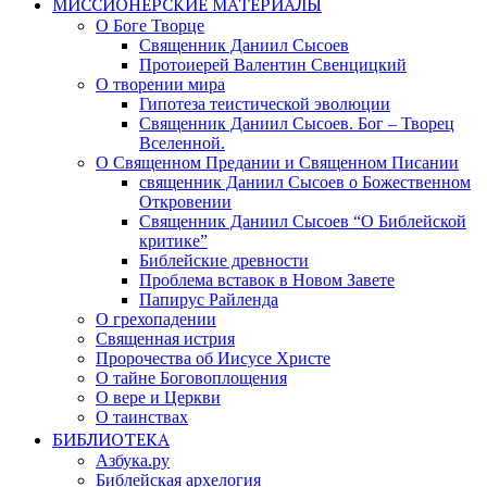
МИССИОНЕРСКИЕ МАТЕРИАЛЫ
О Боге Творце
Священник Даниил Сысоев
Протоиерей Валентин Свенцицкий
О творении мира
Гипотеза теистической эволюции
Священник Даниил Сысоев. Бог – Творец
Вселенной.
О Священном Предании и Священном Писании
священник Даниил Сысоев о Божественном
Откровении
Священник Даниил Сысоев “О Библейской
критике”
Библейские древности
Проблема вставок в Новом Завете
Папирус Райленда
О грехопадении
Священная истрия
Пророчества об Иисусе Христе
О тайне Боговоплощения
О вере и Церкви
О таинствах
БИБЛИОТЕКА
Азбука.ру
Библейская архелогия