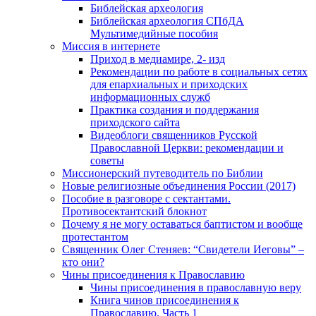
Библейская археология
Библейская археология СПбДА
Мультимедийные пособия
Миссия в интернете
Приход в медиамире, 2- изд
Рекомендации по работе в социальных сетях
для епархиальных и приходских
информационных служб
Практика создания и поддержания
приходского сайта
Видеоблоги священников Русской
Православной Церкви: рекомендации и
советы
Миссионерский путеводитель по Библии
Новые религиозные объединения России (2017)
Пособие в разговоре с сектантами.
Противосектантский блокнот
Почему я не могу оставаться баптистом и вообще
протестантом
Священник Олег Стеняев: “Свидетели Иеговы” –
кто они?
Чины присоединения к Православию
Чины присоединения в православную веру
Книга чинов присоединения к
Православию. Часть 1