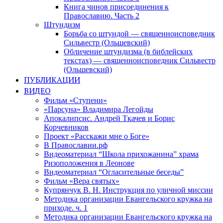
Книга чинов присоединения к
Православию. Часть 2
Штундизм
Борьба со штундой — священноисповедник
Сильвестр (Ольшевский)
Обличение штундизма (в библейских
текстах) — священноисповедник Сильвестр
(Ольшевский)
ПУБЛИКАЦИИ
ВИДЕО
Фильм «Ступени»
«Парсуна» Владимира Легойды
Апокалипсис. Андрей Ткачев и Борис
Корчевников
Проект «Расскажи мне о Боге»
В Православии.рф
Видеоматериал “Школа прихожанина” храма
Ризоположения в Леонове
Видеоматериал “Огласительные беседы”
Фильм «Вера святых»
Купрянчук В. Н. Инструкция по уличной миссии
Методика организации Евангельского кружка на
приходе. ч. 1
Методика организации Евангельского кружка на