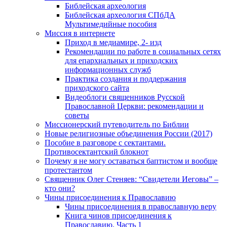
Библейская археология
Библейская археология СПбДА
Мультимедийные пособия
Миссия в интернете
Приход в медиамире, 2- изд
Рекомендации по работе в социальных сетях
для епархиальных и приходских
информационных служб
Практика создания и поддержания
приходского сайта
Видеоблоги священников Русской
Православной Церкви: рекомендации и
советы
Миссионерский путеводитель по Библии
Новые религиозные объединения России (2017)
Пособие в разговоре с сектантами.
Противосектантский блокнот
Почему я не могу оставаться баптистом и вообще
протестантом
Священник Олег Стеняев: “Свидетели Иеговы” –
кто они?
Чины присоединения к Православию
Чины присоединения в православную веру
Книга чинов присоединения к
Православию. Часть 1