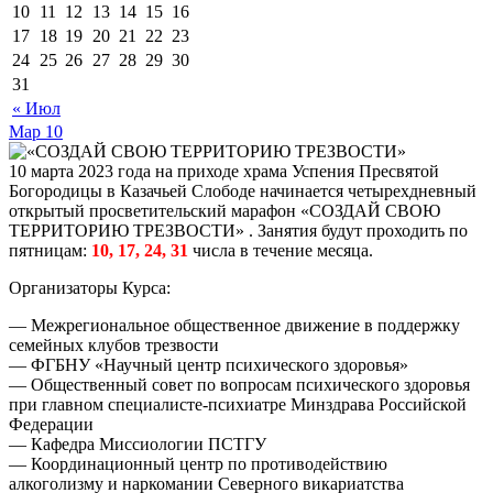
10
11
12
13
14
15
16
17
18
19
20
21
22
23
24
25
26
27
28
29
30
31
« Июл
Мар
10
10 марта 2023 года на приходе храма Успения Пресвятой
Богородицы в Казачьей Слободе начинается четырехдневный
открытый просветительский марафон «СОЗДАЙ СВОЮ
ТЕРРИТОРИЮ ТРЕЗВОСТИ» . Занятия будут проходить по
пятницам:
10, 17, 24,
3
1
числа в течение месяца.
Организаторы Курса:
— Межрегиональное общественное движение в поддержку
семейных клубов трезвости
— ФГБНУ «Научный центр психического здоровья»
— Общественный совет по вопросам психического здоровья
при главном специалисте-психиатре Минздрава Российской
Федерации
— Кафедра Миссиологии ПСТГУ
— Координационный центр по противодействию
алкоголизму и наркомании Северного викариатства