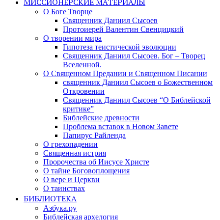
МИССИОНЕРСКИЕ МАТЕРИАЛЫ
О Боге Творце
Священник Даниил Сысоев
Протоиерей Валентин Свенцицкий
О творении мира
Гипотеза теистической эволюции
Священник Даниил Сысоев. Бог – Творец
Вселенной.
О Священном Предании и Священном Писании
священник Даниил Сысоев о Божественном
Откровении
Священник Даниил Сысоев “О Библейской
критике”
Библейские древности
Проблема вставок в Новом Завете
Папирус Райленда
О грехопадении
Священная истрия
Пророчества об Иисусе Христе
О тайне Боговоплощения
О вере и Церкви
О таинствах
БИБЛИОТЕКА
Азбука.ру
Библейская архелогия