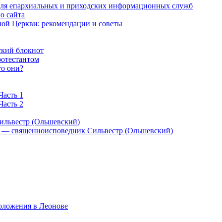
 для епархиальных и приходских информационных служб
о сайта
ой Церкви: рекомендации и советы
ский блокнот
ротестантом
то они?
Часть 1
Часть 2
ильвестр (Ольшевский)
) — священноисповедник Сильвестр (Ольшевский)
оложения в Леонове