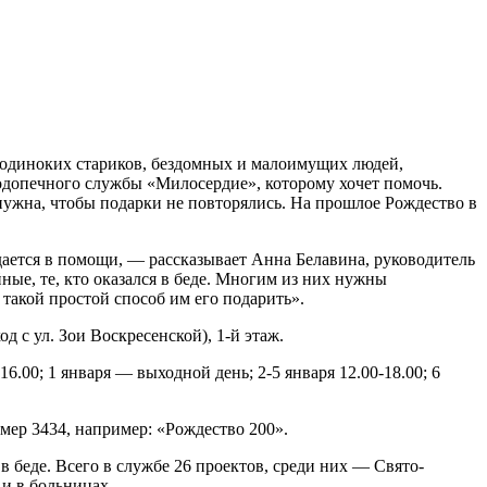
 одиноких стариков, бездомных и малоимущих людей,
подопечного службы «Милосердие», которому хочет помочь.
 нужна, чтобы подарки не повторялись. На прошлое Рождество в
дается в помощи, — рассказывает Анна Белавина, руководитель
е, те, кто оказался в беде. Многим из них нужны
 такой простой способ им его подарить».
 с ул. Зои Воскресенской), 1-й этаж.
16.00; 1 января — выходной день; 2-5 января 12.00-18.00; 6
ер 3434, например: «Рождество 200».
беде. Всего в службе 26 проектов, среди них — Свято-
и в больницах.