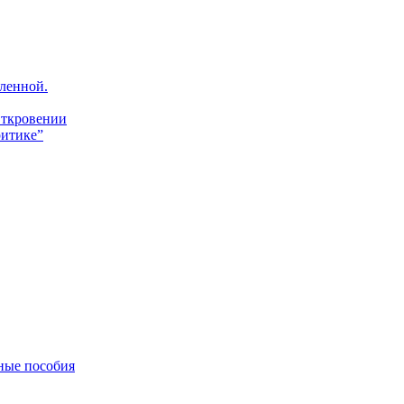
ленной.
Откровении
итике”
ные пособия