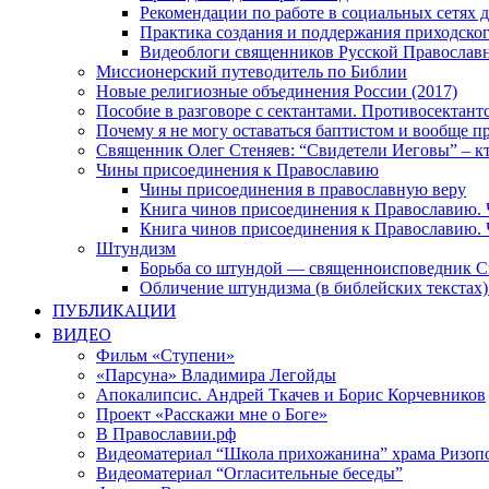
Рекомендации по работе в социальных сетях
Практика создания и поддержания приходског
Видеоблоги священников Русской Православн
Миссионерский путеводитель по Библии
Новые религиозные объединения России (2017)
Пособие в разговоре с сектантами. Противосектант
Почему я не могу оставаться баптистом и вообще п
Священник Олег Стеняев: “Свидетели Иеговы” – к
Чины присоединения к Православию
Чины присоединения в православную веру
Книга чинов присоединения к Православию. 
Книга чинов присоединения к Православию. 
Штундизм
Борьба со штундой — священноисповедник С
Обличение штундизма (в библейских текстах
ПУБЛИКАЦИИ
ВИДЕО
Фильм «Ступени»
«Парсуна» Владимира Легойды
Апокалипсис. Андрей Ткачев и Борис Корчевников
Проект «Расскажи мне о Боге»
В Православии.рф
Видеоматериал “Школа прихожанина” храма Ризоп
Видеоматериал “Огласительные беседы”