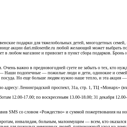
енские подарки для тяжелобольных детей, многодетных семей,
анице акции dari.miloserdie.ru любой желающий может выбрать 
ет в любом магазине и привозит в пункт сбора подарков. Бронь
 Очень важно в предновогодней суете не забыть о тех, кто нуж
 Наши подопечные — пожилые люди и дети, одинокие и семейны
, посуда. Но еще больше людям нужно наше тепло, и эта акция —
дресу: Ленинградский проспект, 31а, стр. 1, ТЦ «Монарх» (вход
отам 12.00-17.00; по воскресеньям 13.00-18.00; 31 декабря 12.00-
ив SMS со словом «Рождество» и суммой пожертвования на ном
отам, инвалидам, больным, малоимущим — всем, кто оказался в 
льня для пожилых немощных людей, патронажный уход на дому 