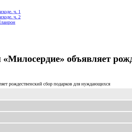
ходе. ч. 1
ходе. ч. 2
 Илаирон
«Милосердие» объявляет рожд
яет рождественский сбор подарков для нуждающихся