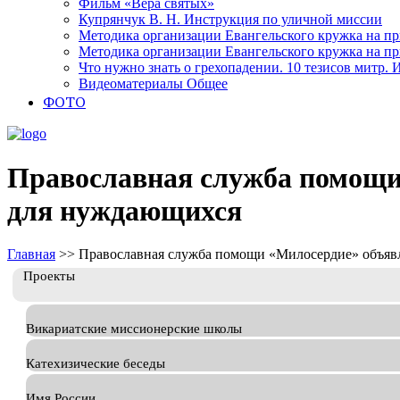
Фильм «Вера святых»
Купрянчук В. Н. Инструкция по уличной миссии
Методика организации Евангельского кружка на при
Методика организации Евангельского кружка на при
Что нужно знать о грехопадении. 10 тезисов митр.
Видеоматериалы Общее
ФОТО
Православная служба помощи 
для нуждающихся
Главная
>>
Православная служба помощи «Милосердие» объявл
Проекты
Викариатские миссионерские школы
Катехизические беседы
Имя России