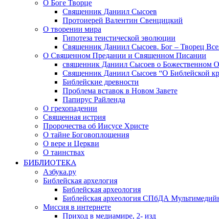
О Боге Творце
Священник Даниил Сысоев
Протоиерей Валентин Свенцицкий
О творении мира
Гипотеза теистической эволюции
Священник Даниил Сысоев. Бог – Творец Все
О Священном Предании и Священном Писании
священник Даниил Сысоев о Божественном 
Священник Даниил Сысоев “О Библейской кр
Библейские древности
Проблема вставок в Новом Завете
Папирус Райленда
О грехопадении
Священная истрия
Пророчества об Иисусе Христе
О тайне Боговоплощения
О вере и Церкви
О таинствах
БИБЛИОТЕКА
Азбука.ру
Библейская архелогия
Библейская археология
Библейская археология СПбДА Мультимедий
Миссия в интернете
Приход в медиамире, 2- изд