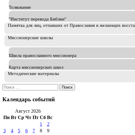
Толкование
"Институт перевода Библии"
Памятка для лиц, отпавших от Православия и желающих восст
Миссионерские школы
Школа православного миссионера
Карта миссионерских школ
Методические материалы
Искать:
Календарь событий
Август 2026
Пн
Вт
Ср
Чт
Пт
Сб
Вс
1
2
3
4
5
6
7
8
9