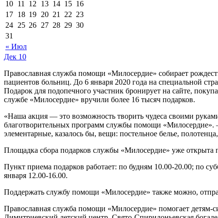
10
11
12
13
14
15
16
17
18
19
20
21
22
23
24
25
26
27
28
29
30
31
« Июл
Дек
10
Православная служба помощи «Милосердие» собирает рождеств
пациентов больниц. До 6 января 2020 года на специальной стр
Подарок для подопечного участник бронирует на сайте, покупа
службе «Милосердие» вручили более 16 тысяч подарков.
«Наша акция — это возможность творить чудеса своими руками.
благотворительных программ службы помощи «Милосердие». —
элементарные, казалось бы, вещи: постельное белье, полотенца
Площадка сбора подарков службы «Милосердие» уже открыта по а
Пункт приема подарков работает: по будням 10.00-20.00; по субб
января 12.00-16.00.
Поддержать службу помощи «Милосердие» также можно, отправ
Православная служба помощи «Милосердие» помогает детям-сир
Димитриевский детский центр, Свято-Спиридоньевская богаде